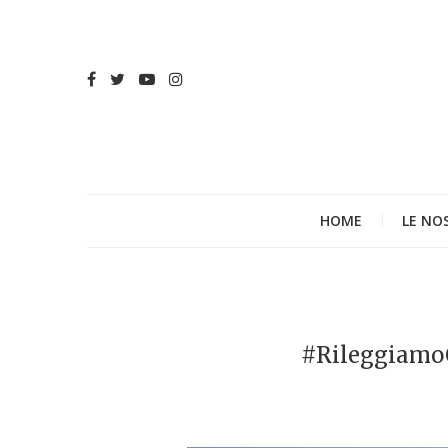
HOME
LE NO
#RileggiamoC