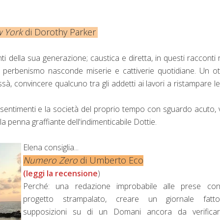
w York
di Dorothy Parker
ti della sua generazione; caustica e diretta, in questi racconti r
 di perbenismo nasconde miserie e cattiverie quotidiane. Un o
ssà, convincere qualcuno tra gli addetti ai lavori a ristampare l
i sentimenti e la società del proprio tempo con sguardo acuto,
lla penna graffiante dell'indimenticabile Dottie.
Elena consiglia...
Numero Zero
di Umberto Eco
(leggi la recensione
)
Perché: una redazione improbabile alle prese co
progetto strampalato, creare un giornale fatt
supposizioni su di un Domani ancora da verifica