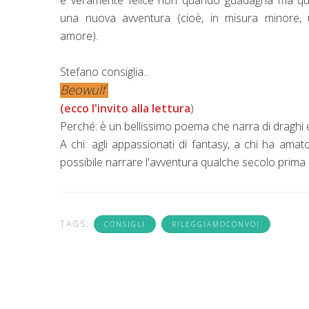
una nuova avventura (cioè, in misura minore,
amore).
Stefano consiglia...
Beowulf
(ecco l'invito alla lettura
)
Perché: è un bellissimo poema che narra di draghi e c
A chi: agli appassionati di fantasy, a chi ha amat
possibile narrare l'avventura qualche secolo prima d
TAGS:
CONSIGLI
RILEGGIAMOCONVOI