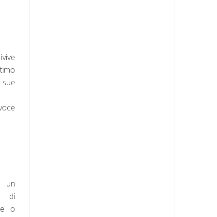
ivive
ttimo
e sue
 voce
n un
o di
re o