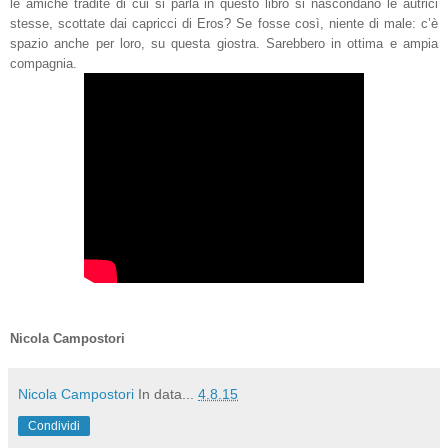
le amiche tradite di cui si parla in questo libro si nascondano le autrici
stesse, scottate dai capricci di Eros? Se fosse così, niente di male: c’è
spazio anche per loro, su questa giostra. Sarebbero in ottima e ampia
compagnia.
Nicola Campostori
Nicola Campostori
In data...
4.8.15
Condividi