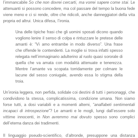
l’immancabile
So che non dovrei cercarti, ma vorrei sapere come stai
. Le
attenuanti si possono concedere, ma col passare del tempo la buona fede
viene meno e ci si rende, oltre che ridicoli, anche danneggiatori della vita
propria ed altrui. Unica difesa, l’ironia.
Una delle tipiche frasi che gli uomini sposati dicono quando
vogliono lenire il senso di colpa e rintuzzare le pretese delle
amanti è: “Vi amo entrambe in modo diverso”. Una frase
che offende le contendenti. La moglie si trova infatti spesso
relegata nell’immaginario adulterino al ruolo quasi sororale di
quella che va amata con modalità attenuate e tenerezza.
Mentre l’amante va scopata torridamente per colmare le
lacune del sesso coniugale, avendo essa lo stigma della
troia.
Un’ironia leggera, non perfida, solidale coi destini di tutti i personaggi, che
condividono la stessa, complicatissima, condizione umana. Non siamo
forse tutti, a dosi variabili e a momenti alterni, “
analfabeti sentimentali
incapaci di introspezione
”? Le amanti e le mogli, lungi dall’essere solo
vittime innocenti, in
Non avremmo mai dovuto
spesso sono complici
dell’eterna danza dei tradimenti.
Il linguaggio pseudo-scientifico, d’altronde, presuppone una distanza