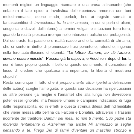
momenti migliori un linguaggio ricercato e una prosa altisonante (che
enfatizza il lato epico o favolistica dell’esperienza amorosa con toni
melodrammatici, scene madri, iperboli, fino ai registri surreali e
fantascientifici di
Invecchierai tra le mie braccia
, in cui si parla di alieni,
criogenia e diavoli dell’inferno) a termini volgari e situazioni terra-terra,
quando la realtà prosaica irrompe nelle intenzioni auliche dei protagonisti.
Dal contrasto tra passione e realtà nasce anche la comicità di chi ama,
che si sente in diritto di pronunciare frasi perentorie, retoriche, ingenue
nella loro auto-illusione di eternità. “
Le lettere d'amore, se c'è l'amore,
devono essere ridicole
”: Pessoa già lo sapeva, e Vecchioni dopo di lui.
E
non è forse proprio questo il bello di questo sentimento, il concedersi il
lusso di credere che qualcosa sia imperituro, la libertà di mostrarsi
stupidi?
Resta comunque il fatto che
il proprio marito altrui
(perfetta definizione
delle autrici) sceglie l’ambiguità, e questa sua decisione ha ripercussioni
su altre persone (la moglie e l’amante) che alla lunga non dovrebbero
poter esser ignorate; ma l’essere umano è campione indiscusso di fuga
dalle responsabilità, ed in effetti è questa strenua difesa dell’indifendibile
che viene messa alla berlina da Falconi e Bonafini, attraverso il frasario
ricorrente del traditore:
Dammi sei mesi
,
Io non ti merito
,
Suo padre sta
morendo lentamente di Alzheimer
ma anche
Mi ammazzo di seghe
pensando a te
,
Prego Dio di farmi diventare un maschio stronzo
e