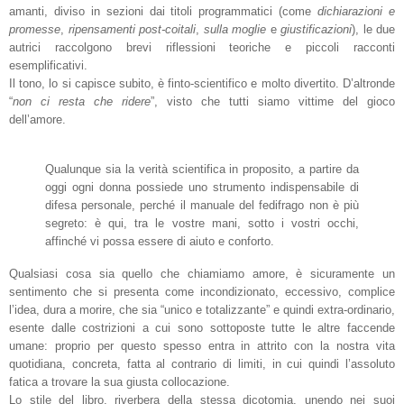
amanti, diviso in sezioni dai titoli programmatici (come
dichiarazioni e
promesse
,
ripensamenti post-coitali
,
sulla moglie
e
giustificazioni
), le due
autrici raccolgono brevi riflessioni teoriche e piccoli racconti
esemplificativi.
Il tono, lo si capisce subito, è finto-scientifico e molto divertito. D’altronde
“
non ci resta che ridere
”, visto che tutti siamo vittime del gioco
dell’amore.
Qualunque sia la verità scientifica in proposito, a partire da
oggi ogni donna possiede uno strumento indispensabile di
difesa personale, perché il manuale del fedifrago non è più
segreto: è qui, tra le vostre mani, sotto i vostri occhi,
affinché vi possa essere di aiuto e conforto.
Qualsiasi cosa sia quello che chiamiamo amore, è sicuramente un
sentimento che si presenta come incondizionato, eccessivo, complice
l’idea, dura a morire, che sia “unico e totalizzante” e quindi extra-ordinario,
esente dalle costrizioni a cui sono sottoposte tutte le altre faccende
umane: proprio per questo spesso entra in attrito con la nostra vita
quotidiana, concreta, fatta al contrario di limiti, in cui quindi l’assoluto
fatica a trovare la sua giusta collocazione.
Lo stile del libro, riverbera della stessa dicotomia, unendo nei suoi