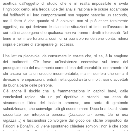
asettica dall’oggetto di studio che è in realtà impossibile e svela
l’inghippo: certo, alla fredda luce dell’analisi razionale le scuse accampate
dai fedifraghi e i loro comportamenti non reggono neanche un secondo,
ma il fatto è che quando si è coinvolti non si può esser totalmente
oggettivi; da qui derivano le classiche situazioni ai limiti dell’assurdo in
cui tutti si accorgono che qualcosa non va tranne i diretti interessati. Nel
bene e nel male funziona così, ci si può solo rendersene conto, riderci
sopra e cercare di stemperare gli eccessi.
Una lettura piacevole, da consumare in estate che, si sa, è la stagione
dei tradimenti. C’è forse un’insistenza eccessiva sul tema del
proseguimento del matrimonio come difesa dell’onorabilità: certamente c'è
chi ancora se fa un cruccio insormontabile, ma mi sembra che ormai il
divorzio e le separazioni, entrati nella quotidianità di molti, siano accettati
da buona parte delle persone.
C’è anche il rischio che la frammentazione in capitoli brevi, dalle
conclusioni rapide, sia un po’ ripetitiva e stanchi, ma essa dà
sicuramente l’idea del balletto amoroso, una sorta di girotondo
schnitzleriano, che coinvolge tutti gli esseri umani. Dopo la sfilza di storie
raccontate per interposta persona (
Conosco un uomo
,
So di una
ragazza…
) e lasciandosi coinvolgere dal gioco dei cliché propostoci da
Falconi e Bonafini, ci viene spontaneo chiedere sornioni: non è che sotto