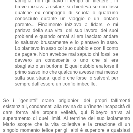
famiglia, non gli davo il tempo di riflettere... In
breve iniziava a esitare, si chiedeva se non fossi
qualche ex compagno di scuola o qualcuno
conosciuto durante un viaggio o un lontano
parente... Finalmente iniziava a fidarsi e mi
parlava della sua vita, del suo lavoro, dei suoi
problemi e quando ormai si era lasciato andare
lo salutavo bruscamente e lo piantavo in asso.
Lo piantavo in asso col suo dubbio e con il conto
da pagare. Non avrebbe mai saputo chi fossi, se
davvero un conoscente o uno che si era
sbagliato o un burlone. E quel dubbio era forse il
primo sassolino che qualcuno avesse mai messo
sulla sua strada, quello che forse lo salverà per
sempre dall'essere un tronfio imbecille.
Se i "genietti" erano prigionieri dei propri fallimenti
esistenziali, condannati alla rovina da un'inerte incapacità di
dare forma alle proprie velleità, qui Ribeyro arriva al
superamento di quei limiti. Al termine del suo isolamento
Mario scopre che la vita collettiva e la creazione di un
singolo momento felice per gli altri è superiore a qualsiasi