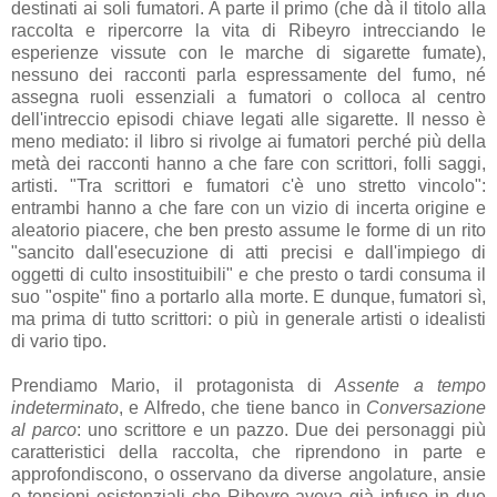
destinati ai soli fumatori. A parte il primo (che dà il titolo alla
raccolta e ripercorre la vita di Ribeyro intrecciando le
esperienze vissute con le marche di sigarette fumate),
nessuno dei racconti parla espressamente del fumo, né
assegna ruoli essenziali a fumatori o colloca al centro
dell'intreccio episodi chiave legati alle sigarette. Il nesso è
meno mediato: il libro si rivolge ai fumatori perché più della
metà dei racconti hanno a che fare con scrittori, folli saggi,
artisti. "Tra scrittori e fumatori c'è uno stretto vincolo":
entrambi hanno a che fare con un vizio di incerta origine e
aleatorio piacere, che ben presto assume le forme di un rito
"sancito dall'esecuzione di atti precisi e dall'impiego di
oggetti di culto insostituibili" e che presto o tardi consuma il
suo "ospite" fino a portarlo alla morte. E dunque, fumatori sì,
ma prima di tutto scrittori: o più in generale artisti o idealisti
di vario tipo.
Prendiamo Mario, il protagonista di
Assente a tempo
indeterminato
, e Alfredo, che tiene banco in
Conversazione
al parco
: uno scrittore e un pazzo. Due dei personaggi più
caratteristici della raccolta, che riprendono in parte e
approfondiscono, o osservano da diverse angolature, ansie
e tensioni esistenziali che Ribeyro aveva già infuso in due