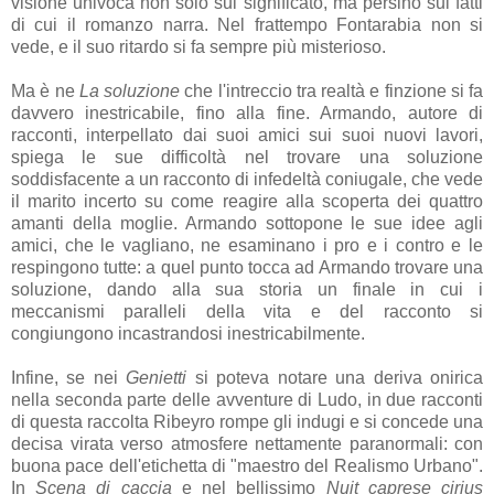
visione univoca non solo sul significato, ma persino sui fatti
di cui il romanzo narra. Nel frattempo Fontarabia non si
vede, e il suo ritardo si fa sempre più misterioso.
Ma è ne
La soluzione
che l'intreccio tra realtà e finzione si fa
davvero inestricabile, fino alla fine. Armando, autore di
racconti, interpellato dai suoi amici sui suoi nuovi lavori,
spiega le sue difficoltà nel trovare una soluzione
soddisfacente a un racconto di infedeltà coniugale, che vede
il marito incerto su come reagire alla scoperta dei quattro
amanti della moglie. Armando sottopone le sue idee agli
amici, che le vagliano, ne esaminano i pro e i contro e le
respingono tutte: a quel punto tocca ad Armando trovare una
soluzione, dando alla sua storia un finale in cui i
meccanismi paralleli della vita e del racconto si
congiungono incastrandosi inestricabilmente.
Infine, se nei
Genietti
si poteva notare una deriva onirica
nella seconda parte delle avventure di Ludo, in due racconti
di questa raccolta Ribeyro rompe gli indugi e si concede una
decisa virata verso atmosfere nettamente paranormali: con
buona pace dell'etichetta di "maestro del Realismo Urbano".
In
Scena di caccia
e nel bellissimo
Nuit caprese cirius