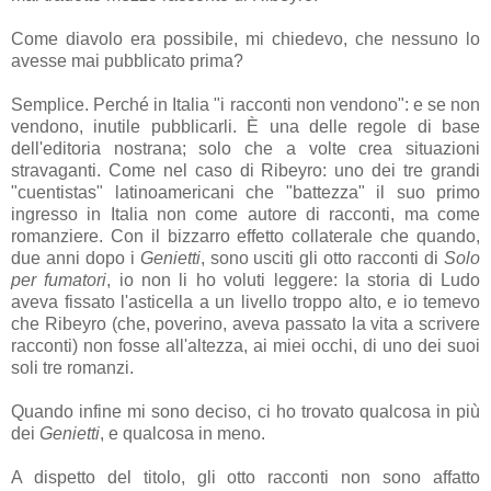
Come diavolo era possibile, mi chiedevo, che nessuno lo
avesse mai pubblicato prima?
Semplice. Perché in Italia "i racconti non vendono": e se non
vendono, inutile pubblicarli. È una delle regole di base
dell'editoria nostrana; solo che a volte crea situazioni
stravaganti. Come nel caso di Ribeyro: uno dei tre grandi
"cuentistas" latinoamericani che "battezza" il suo primo
ingresso in Italia non come autore di racconti, ma come
romanziere. Con il bizzarro effetto collaterale che quando,
due anni dopo i
Genietti
, sono usciti gli otto racconti di
Solo
per fumatori
, io non li ho voluti leggere: la storia di Ludo
aveva fissato l'asticella a un livello troppo alto, e io temevo
che Ribeyro (che, poverino, aveva passato la vita a scrivere
racconti) non fosse all'altezza, ai miei occhi, di uno dei suoi
soli tre romanzi.
Quando infine mi sono deciso, ci ho trovato qualcosa in più
dei
Genietti
, e qualcosa in meno.
A dispetto del titolo, gli otto racconti non sono affatto