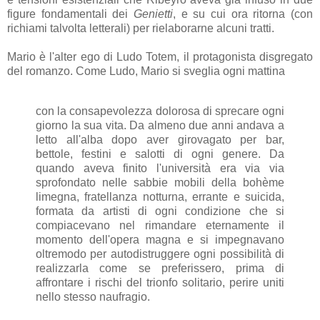
figure fondamentali dei
Genietti
, e su cui ora ritorna (con
richiami talvolta letterali) per rielaborarne alcuni tratti.
Mario è l'alter ego di Ludo Totem, il protagonista disgregato
del romanzo. Come Ludo, Mario si sveglia ogni mattina
con la consapevolezza dolorosa di sprecare ogni
giorno la sua vita. Da almeno due anni andava a
letto all'alba dopo aver girovagato per bar,
bettole, festini e salotti di ogni genere. Da
quando aveva finito l'università era via via
sprofondato nelle sabbie mobili della bohème
limegna, fratellanza notturna, errante e suicida,
formata da artisti di ogni condizione che si
compiacevano nel rimandare eternamente il
momento dell'opera magna e si impegnavano
oltremodo per autodistruggere ogni possibilità di
realizzarla come se preferissero, prima di
affrontare i rischi del trionfo solitario, perire uniti
nello stesso naufragio.