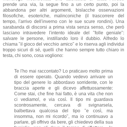
prende una via, la segue fino a un certo punto, poi la
abbandona per altri argomenti, bislacche osservazioni
filosofiche, esoteriche, malinconiche (il trascorrere del
tempo, l'arrivo dell'inverno con le sue scure rondini). Una
sarabanda di discorsi a prima vista senza senso, che però
lasciano intravedere l'intento ideale del "folle geniale":
salvare le persone, instillando loro il dubbio. Alfredo lo
chiama "il gioco del vecchio amico" e lo riserva agli individui
troppo sicuri di sé, quelli che hanno sempre tutto chiaro in
testa, chi sono, cosa vogliono:
Te l'ho mai raccontato? Lo praticavo molto prima
di essere operato. Quando vedevo arrivare un
tipo del genere lo abbordavo sorridente, con le
braccia aperte e gli dicevo affettuosamente:
Come stai, che fine hai fatto, è una vita che non
ci vediamo!, e via così. Il tipo mi guardava
scontrosamente, cercava di svignarsela,
balbettava qualcosa del tipo "e così, ma
insomma, non mi ricordo", ma io continuavo a
parlare, gli offrivo da bere, gli chiedevo della sua