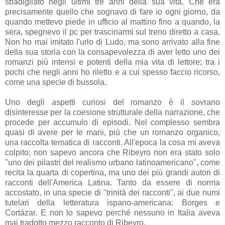
sbadigliato negli ultimi tre anni della sua vita. Che era
precisamente quello che sognavo di fare io ogni giorno, da
quando mettevo piede in ufficio al mattino fino a quando, la
sera, spegnevo il pc per trascinarmi sul treno diretto a casa.
Non ho mai imitato l'urlo di Ludo, ma sono arrivato alla fine
della sua storia con la consapevolezza di aver letto uno dei
romanzi più intensi e potenti della mia vita di lettore; tra i
pochi che negli anni ho riletto e a cui spesso faccio ricorso,
come una specie di bussola.
Uno degli aspetti curiosi del romanzo è il sovrano
disinteresse per la coesione strutturale della narrazione, che
procede per accumulo di episodi. Nel complesso sembra
quasi di avere per le mani, più che un romanzo organico,
una raccolta tematica di racconti. All'epoca la cosa mi aveva
colpito; non sapevo ancora che Ribeyro non era stato solo
"uno dei pilastri del realismo urbano latinoamericano", come
recita la quarta di copertina, ma uno dei più grandi autori di
racconti dell'America Latina. Tanto da essere di norma
accostato, in una specie di "trinità dei racconti", ai due numi
tutelari della letteratura ispano-americana: Borges e
Cortázar. E non lo sapevo perché nessuno in Italia aveva
mai tradotto mezzo racconto di Ribeyro.