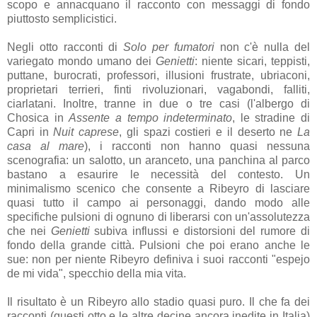
scopo e annacquano il racconto con messaggi di fondo
piuttosto semplicistici.
Negli otto racconti di
Solo per fumatori
non c'è nulla del
variegato mondo umano dei
Genietti
: niente sicari, teppisti,
puttane, burocrati, professori, illusioni frustrate, ubriaconi,
proprietari terrieri, finti rivoluzionari, vagabondi, falliti,
ciarlatani. Inoltre, tranne in due o tre casi (l'albergo di
Chosica in
Assente a tempo indeterminato
, le stradine di
Capri in
Nuit caprese
, gli spazi costieri e il deserto ne
La
casa al mare
), i racconti non hanno quasi nessuna
scenografia: un salotto, un aranceto, una panchina al parco
bastano a esaurire le necessità del contesto. Un
minimalismo scenico che consente a Ribeyro di lasciare
quasi tutto il campo ai personaggi, dando modo alle
specifiche pulsioni di ognuno di liberarsi con un'assolutezza
che nei
Genietti
subiva influssi e distorsioni del rumore di
fondo della grande città. Pulsioni che poi erano anche le
sue: non per niente Ribeyro definiva i suoi racconti "espejo
de mi vida", specchio della mia vita.
Il risultato è un Ribeyro allo stadio quasi puro. Il che fa dei
racconti (questi otto e le altre decine ancora inedite in Italia)