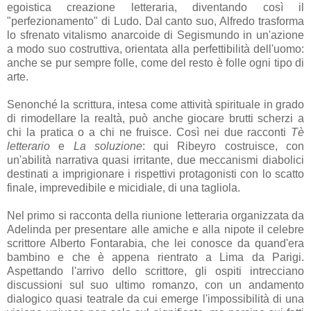
egoistica creazione letteraria, diventando così il
"perfezionamento" di Ludo. Dal canto suo, Alfredo trasforma
lo sfrenato vitalismo anarcoide di Segismundo in un'azione
a modo suo costruttiva, orientata alla perfettibilità dell'uomo:
anche se pur sempre folle, come del resto è folle ogni tipo di
arte.
Senonché la scrittura, intesa come attività spirituale in grado
di rimodellare la realtà, può anche giocare brutti scherzi a
chi la pratica o a chi ne fruisce. Così nei due racconti
Tè
letterario
e
La soluzione
: qui Ribeyro costruisce, con
un'abilità narrativa quasi irritante, due meccanismi diabolici
destinati a imprigionare i rispettivi protagonisti con lo scatto
finale, imprevedibile e micidiale, di una tagliola.
Nel primo si racconta della riunione letteraria organizzata da
Adelinda per presentare alle amiche e alla nipote il celebre
scrittore Alberto Fontarabia, che lei conosce da quand'era
bambino e che è appena rientrato a Lima da Parigi.
Aspettando l'arrivo dello scrittore, gli ospiti intrecciano
discussioni sul suo ultimo romanzo, con un andamento
dialogico quasi teatrale da cui emerge l'impossibilità di una