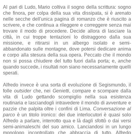
Al pari di Ludo, Mario coltiva il sogno della scrittura: sogno
che finora, per colpa della sua vita dissipata, si è arenato
nelle secche dell'unica pagina di romanzo che è riuscito a
scrivere, e che continua a rileggere e correggere senza mai
trovare il modo di procedere. Decide allora di lasciare la
città, in cui troppe tentazioni lo distraggono dalla sua
missione, e ritirarsi in un albergo isolato e semi-
abbandonato sulle montagne, dove potersi dedicare anima
e corpo alla stesura della sua opera. Peccato che il mondo
non si possa chiudere del tutto fuori dalla porta; e, anche
quando succede, i risultati non siano necessariamente quelli
sperati.
Alfredo invece è una sorta di evoluzione di Segismundo, il
folle
outsider
che, nei
Genietti
, compare e scompare dalla
vita di Ludo gettando scompiglio nella sua esistenza
routinaria e lasciandogli intravedere il mondo di avventure e
pazzie che palpita oltre i confini di Lima.
Conversazione al
parco
è un titolo ironico: dei due interlocutori è quasi solo
Alfredo a parlare, interrotto qua e là dagli sfottò o dai versi
semi-animaleschi del suo amico. Lanciandosi in un lungo
monologo incontrollato che abbraccia di tutto, Alfredo