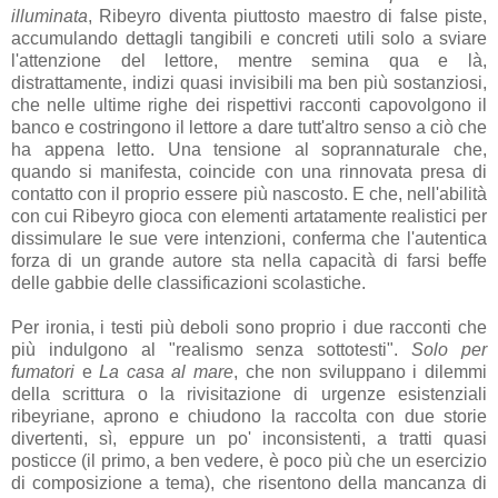
illuminata
, Ribeyro diventa piuttosto maestro di false piste,
accumulando dettagli tangibili e concreti utili solo a sviare
l'attenzione del lettore, mentre semina qua e là,
distrattamente, indizi quasi invisibili ma ben più sostanziosi,
che nelle ultime righe dei rispettivi racconti capovolgono il
banco e costringono il lettore a dare tutt'altro senso a ciò che
ha appena letto. Una tensione al soprannaturale che,
quando si manifesta, coincide con una rinnovata presa di
contatto con il proprio essere più nascosto. E che, nell'abilità
con cui Ribeyro gioca con elementi artatamente realistici per
dissimulare le sue vere intenzioni, conferma che l'autentica
forza di un grande autore sta nella capacità di farsi beffe
delle gabbie delle classificazioni scolastiche.
Per ironia, i testi più deboli sono proprio i due racconti che
più indulgono al "realismo senza sottotesti".
Solo per
fumatori
e
La casa al mare
, che non sviluppano i dilemmi
della scrittura o la rivisitazione di urgenze esistenziali
ribeyriane, aprono e chiudono la raccolta con due storie
divertenti, sì, eppure un po' inconsistenti, a tratti quasi
posticce (il primo, a ben vedere, è poco più che un esercizio
di composizione a tema), che risentono della mancanza di