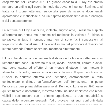
cospirazione per uccidere JFK. La grande capacità di Ellroy sta proprio
nel dare un ordine agli eventi in modo da trovarne il senso. Beninteso, si
tratta di finzione letteraria, supportata però da ricerche documentali
approfondite e meticolose e da un rispetto rigorosissimo della cronologia
e del contesto storico.
La scrittura di Ellroy è asciutta, violenta, angosciante, il realismo è spinto
all'estremo ma senza mai scadere nel morboso: la violenza è ubiqua e
pervasiva in tutto il romanzo ma non ci sono facili concessioni al
voyeurismo da macelleria. Ellroy è abilissimo nel provocare il disagio nel
lettore narrando l'orrore senza mai mostrarlo direttamente.
Ellroy ci ha abituati a non cercare la distinzione fra buoni e cattivi nei suoi
romanzi: tutti sono - in diversa misura, ovvio - disonesti, corrotti e avidi,
tutti sono causa ed effetto di un mondo difettoso il cui motore è
alimentato da soldi, sesso, armi e droga. In un colloquio con François
Busnel, lo scrittore afferma che l'America, contrariamente al mito
confezionato e diffuso dall'
establishment
dell'informazione, ha perso
l'innocenza ben prima dell'assassinio di Kennedy. Lo stesso JFK viene
qui smitizzato e decostruito, mostrato sotto una luce impietosa che rende
visibili i suoi rapporti con il crimine organizzato, la sua ricattabilità a
causa delle avventure sessuali, l'odio provato nei suoi confronti dalla