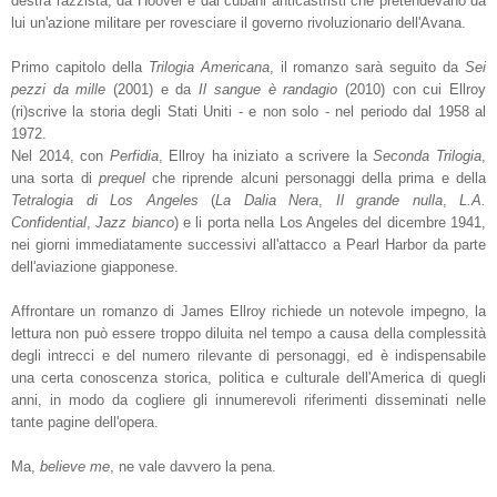
destra razzista, da Hoover e dai cubani anticastristi che pretendevano da
lui un'azione militare per rovesciare il governo rivoluzionario dell'Avana.
Primo capitolo della
Trilogia Americana
, il romanzo sarà seguito da
Sei
pezzi da mille
(2001) e da
Il sangue è randagio
(2010) con cui Ellroy
(ri)scrive la storia degli Stati Uniti - e non solo - nel periodo dal 1958 al
1972.
Nel 2014, con
Perfidia
, Ellroy ha iniziato a scrivere la
Seconda Trilogia
,
una sorta di
prequel
che riprende alcuni personaggi della prima e della
Tetralogia di Los Angeles
(
La Dalia Nera
,
Il grande nulla
,
L.A.
Confidential
,
Jazz bianco
) e li porta nella Los Angeles del dicembre 1941,
nei giorni immediatamente successivi all'attacco a Pearl Harbor da parte
dell'aviazione giapponese.
Affrontare un romanzo di James Ellroy richiede un notevole impegno, la
lettura non può essere troppo diluita nel tempo a causa della complessità
degli intrecci e del numero rilevante di personaggi, ed è indispensabile
una certa conoscenza storica, politica e culturale dell'America di quegli
anni, in modo da cogliere gli innumerevoli riferimenti disseminati nelle
tante pagine dell'opera.
Ma,
believe me
, ne vale davvero la pena.