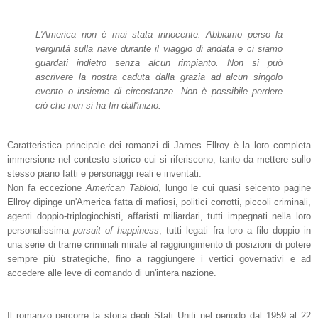
L'America non è mai stata innocente. Abbiamo perso la
verginità sulla nave durante il viaggio di andata e ci siamo
guardati indietro senza alcun rimpianto. Non si può
ascrivere la nostra caduta dalla grazia ad alcun singolo
evento o insieme di circostanze. Non è possibile perdere
ciò che non si ha fin dall'inizio.
Caratteristica principale dei romanzi di James Ellroy è la loro completa
immersione nel contesto storico cui si riferiscono, tanto da mettere sullo
stesso piano fatti e personaggi reali e inventati.
Non fa eccezione
American Tabloid
, lungo le cui quasi seicento pagine
Ellroy dipinge un'America fatta di mafiosi, politici corrotti, piccoli criminali,
agenti doppio-triplogiochisti, affaristi miliardari, tutti impegnati nella loro
personalissima
pursuit of happiness
, tutti legati fra loro a filo doppio in
una serie di trame criminali mirate al raggiungimento di posizioni di potere
sempre più strategiche, fino a raggiungere i vertici governativi e ad
accedere alle leve di comando di un'intera nazione.
Il romanzo percorre la storia degli Stati Uniti nel periodo dal 1959 al 22