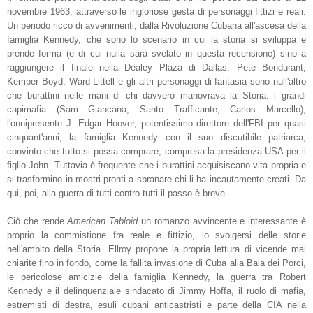
novembre 1963, attraverso le ingloriose gesta di personaggi fittizi e reali.
Un periodo ricco di avvenimenti, dalla Rivoluzione Cubana all'ascesa della
famiglia Kennedy, che sono lo scenario in cui la storia si sviluppa e
prende forma (e di cui nulla sarà svelato in questa recensione) sino a
raggiungere il finale nella Dealey Plaza di Dallas. Pete Bondurant,
Kemper Boyd, Ward Littell e gli altri personaggi di fantasia sono null'altro
che burattini nelle mani di chi davvero manovrava la Storia: i grandi
capimafia (Sam Giancana, Santo Trafficante, Carlos Marcello),
l'onnipresente J. Edgar Hoover, potentissimo direttore dell'FBI per quasi
cinquant'anni, la famiglia Kennedy con il suo discutibile patriarca,
convinto che tutto si possa comprare, compresa la presidenza USA per il
figlio John. Tuttavia è frequente che i burattini acquisiscano vita propria e
si trasformino in mostri pronti a sbranare chi li ha incautamente creati. Da
qui, poi, alla guerra di tutti contro tutti il passo è breve.
Ciò che rende
American Tabloid
un romanzo avvincente e interessante è
proprio la commistione fra reale e fittizio, lo svolgersi delle storie
nell'ambito della Storia. Ellroy propone la propria lettura di vicende mai
chiarite fino in fondo, come la fallita invasione di Cuba alla Baia dei Porci,
le pericolose amicizie della famiglia Kennedy, la guerra tra Robert
Kennedy e il delinquenziale sindacato di Jimmy Hoffa, il ruolo di mafia,
estremisti di destra, esuli cubani anticastristi e parte della CIA nella