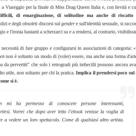
a a Viareggio per la finale di Miss Drag Queen Italia e, con lievità e c
difficili, di emarginazione, di solitudine ma anche di riscatto
udizi e degli obsoleti discorsi sul
gender
e sull'identità sessuale, si racco
ggio e l'ironia bastanti a scherzarci su e a rendersi, al contrario, visibilis
 necessità di fare gruppo e configurarsi in associazioni di categoria:
«
een
non è soltanto un modo di (voler) essere, ma anche una forma d'art
a da pervertiti” che solo i retrogradi più imbecilli possono ancora aval
lto utile, non soltanto per chi la pratica.
Implica il prendersi poco sul 
come si è.
n
mi ha permesso di conoscere persone interessanti,
rtirsi. Vorrei che dopo aver letto l’ebook venisse la voglia di
e a vedere un loro spettacolo. Come di qualsiasi altro artista.