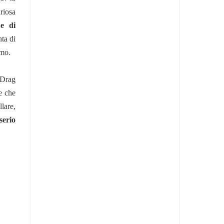
uriosa
 e di
nta di
simo.
Drag
e che
lare,
serio