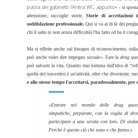
pulizia dei gabinetti: l’Anitra WC, appunto
» - si spost
attenzione, raccoglie storie.
Storie di accettazioni 
soddisfazione professionale.
Qui si va al di là dei pregi
chi il salto (e non senza difficoltà) l'ha fatto ed ha il cora
Ma si riflette anche sul bisogno di riconoscimento, sulla
può anche voler dire impegno sociale».
Fare la
drag qu
può salvarti la vita.
Quanto mai lontana dall'idea di “rob
quella del travestirsi è un'attività, oltre che divertente, mo
e allo stesso tempo l'accettarsi, paradossalmente, per 
«
Entrare nel mondo delle
drag quee
simpatiche,
preparate, con la voglia di dive
partecipare a una
serata con loro. Di andar
Perché è questo ciò
che sono e che fanno.
»