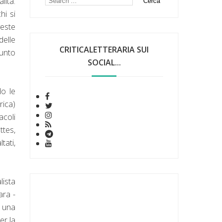
ità.
hi si
veste
delle
CRITICALETTERARIA SUI
punto
SOCIAL...
do le
rica)
acoli
ttes,
tati,
lista
ara -
a una
er la