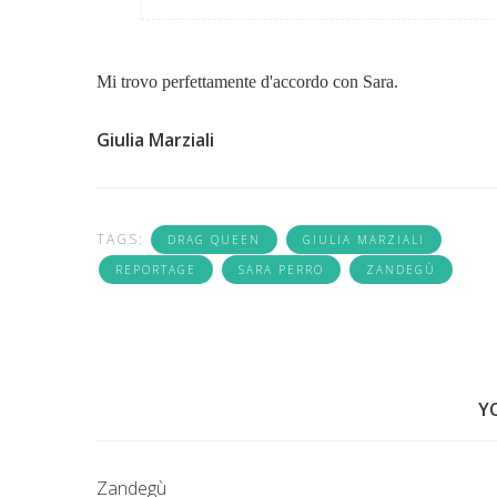
Mi trovo perfettamente d'accordo con Sara.
Giulia Marziali
TAGS:
DRAG QUEEN
GIULIA MARZIALI
REPORTAGE
SARA PERRO
ZANDEGÙ
Y
Zandegù