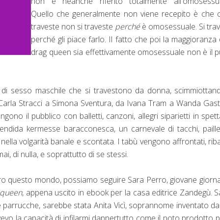
non è neanche riferito totalmente all'omosessual
Quello che generalmente non viene recepito è che c
traveste non si traveste
perché
è omosessuale. Si tra
perché gli piace farlo. Il fatto che poi la maggioranza 
drag queen sia effettivamente omosessuale non è il 
 di sesso maschile che si travestono da donna, scimmiottan
da Carla Stracci a Simona Sventura, da Ivana Tram a Wanda Gast
gono il pubblico con balletti, canzoni, allegri siparietti in spett
ndida kermesse baracconesca, un carnevale di tacchi, paille
lla volgarità banale e scontata. I tabù vengono affrontati, ribal
i, di nulla, e soprattutto di se stessi.
ietro questo mondo, possiamo seguire Sara Perro, giovane giorna
 queen
, appena uscito in ebook per la casa editrice Zandegù. S
e parrucche, sarebbe stata Anita Vicì, soprannome inventato d
vo la capacità di infilarmi dappertutto come il noto prodotto p