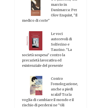
marcio in
Danimarca: Per
Olov Enquist, "Il
medico di corte"
Le voci
autorevoli di
Solferino e
Taurino. “La
società sospesa” contro la
precarietà lavorativa ed
esistenziale del presente
Contro
l’omologazione,
anche a piedi
scalzi! Tra la
voglia di cambiare il mondo e il
rischio di perdersi ne “Gli