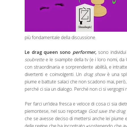
più fondamentale della discussione.
Le drag queen sono
performer
,
sono individui
soubrette
e le svampite della tv (e i loro nomi, 
con straordinaria e sorprendente abilità, e intratten
divertenti e coinvolgenti. Un
drag show
è una sple
piume e battute salaci che non scadono mai, però, ne
perché ci sia un dialogo. Perché non ci si vergogni ma
Per farci un'idea fresca e veloce di cosa ci sia d
piemontese, nel suo reportage
God save the drag
che se avesse deciso di mettersi anche lei piume 
delle regine che ha incontrato
sostenendo che ave
«