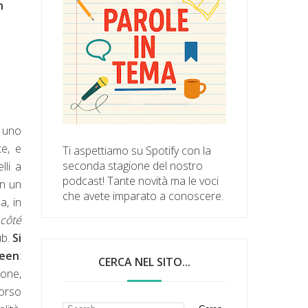
n
d uno
te, e
Ti aspettiamo su Spotify con la
seconda stagione del nostro
lli a
podcast! Tante novità ma le voci
on un
che avete imparato a conoscere.
a, in
l
côté
ub.
Si
ueen
:
CERCA NEL SITO...
one,
corso