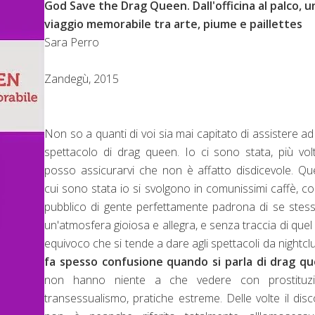
God Save the Drag Queen. Dall'officina al palco, u
viaggio memorabile tra arte, piume e paillettes
Sara Perro
Zandegù, 2015
Non so a quanti di voi sia mai capitato di assistere a
spettacolo di drag queen. Io ci sono stata, più vol
posso assicurarvi che non è affatto disdicevole. Que
cui sono stata io si svolgono in comunissimi caffè, c
pubblico di gente perfettamente padrona di se stess
un'atmosfera gioiosa e allegra, e senza traccia di que
equivoco che si tende a dare agli spettacoli da nightcl
fa spesso confusione quando si parla di drag q
non hanno niente a che vedere con prostituzi
transessualismo, pratiche estreme. Delle volte il dis