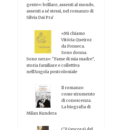
gente»: brillare, assenti al mondo,
assenti a sé stessi, nel romanzo di
Silvia Dai Pra'
«Mi chiamo
Vitória Queiroz
da Fonseca.
Sono donna.
Sono nera»: "Fame di mia madre",
storia familiare e collettiva
nell'Angola postcoloniale
Il romanzo
come strumento
di conoscenza.
La biografia di
Milan Kundera
C'è (ancora) del