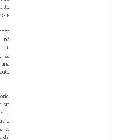
tutto
ico e
enza
i né
menti
senza
i una
ssuto
orie.
a sia
nti).
uello
zante
o dal