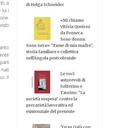
ti, a
di Helga Schneider
lui i
ione.
«Mi chiamo
mondo
Vitória Queiroz
da Fonseca.
Sono donna.
Sono nera»: "Fame di mia madre",
tanto
storia familiare e collettiva
mente
nell'Angola postcoloniale
parli
 nati
Le voci
o. Il
autorevoli di
Solferino e
Taurino. “La
società sospesa” contro la
precarietà lavorativa ed
esistenziale del presente
"Gran Galà con