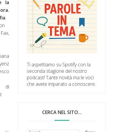
è la
ra.
fia
ton
ax,
liana
yenz
Ti aspettiamo su Spotify con la
seconda stagione del nostro
sco
podcast! Tante novità ma le voci
che avete imparato a conoscere.
e di
z
CERCA NEL SITO...