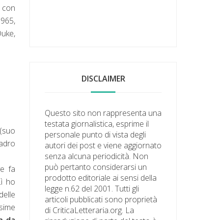
a con
1965,
Duke,
DISCLAIMER
Questo sito non rappresenta una
testata giornalistica, esprime il
 (suo
personale punto di vista degli
ladro
autori dei post e viene aggiornato
senza alcuna periodicità. Non
può pertanto considerarsi un
ve fa
prodotto editoriale ai sensi della
Lì ho
legge n.62 del 2001. Tutti gli
delle
articoli pubblicati sono proprietà
ssime
di CriticaLetteraria.org. La
n da