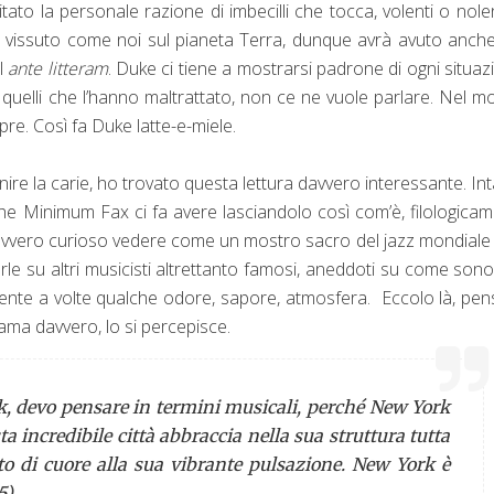
tato la personale razione di imbecilli che tocca, volenti o nolen
 vissuto come noi sul pianeta Terra, dunque avrà avuto anche 
al
ante litteram
. Duke ci tiene a mostrarsi padrone di ogni situaz
i quelli che l’hanno maltrattato, non ce ne vuole parlare. Nel 
re. Così fa Duke latte-e-miele.
enire la carie, ho trovato questa lettura davvero interessante. In
he Minimum Fax ci fa avere lasciandolo così com’è, filologica
 è davvero curioso vedere come un mostro sacro del jazz mondiale 
le su altri musicisti altrettanto famosi, aneddoti su come sono
i sente a volte qualche odore, sapore, atmosfera. Eccolo là, pens
ama davvero, lo si percepisce.
rk, devo pensare in termini musicali, perché New York
ta incredibile città abbraccia nella sua struttura tutta
to di cuore alla sua vibrante pulsazione. New York è
5)