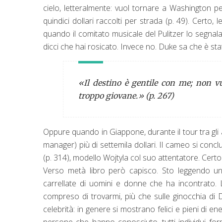
cielo, letteralmente: vuol tornare a Washington 
quindici dollari raccolti per strada (p. 49). Cert
quando il comitato musicale del Pulitzer lo segnala
dicci che hai rosicato. Invece no. Duke sa che è sta
«Il destino è gentile con me; non 
troppo giovane.» (p. 267)
Oppure quando in Giappone, durante il tour tra gli 
manager) più di settemila dollari. Il cameo si conc
(p. 314), modello Wojtyla col suo attentatore. Cert
Verso metà libro però capisco. Sto leggendo una
carrellate di uomini e donne che ha incontrato. L
compreso di trovarmi, più che sulle ginocchia di 
celebrità: in genere si mostrano felici e pieni di e
persone che hanno conosciuto, tutti individui form