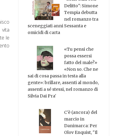
Delitto": Simone
Tempia debutta
nel romanzo tra
nisco
sceneggiati anni Sessanta e
 vita
omicidi di carta
te le
sento
«Tu pensi che
possa essersi
fatto del male?»
«Non so. Che ne
sai di cosa passa in testa alla
gente»: brillare, assenti al mondo,
assenti a sé stessi, nel romanzo di
Silvia Dai Pra'
C'è (ancora) del
marcio in
Danimarca: Per
Olov Enquist, "Il