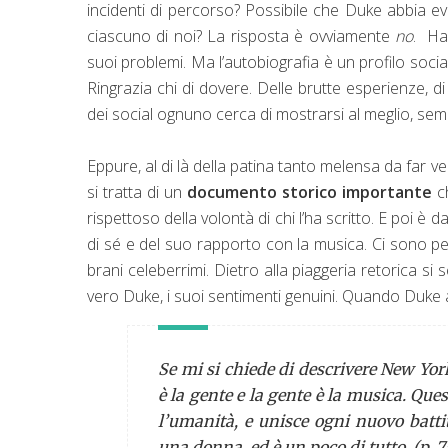
incidenti di percorso? Possibile che Duke abbia evi
ciascuno di noi? La risposta è ovviamente
no
. Ha
suoi problemi. Ma l’autobiografia è un profilo soci
Ringrazia chi di dovere. Delle brutte esperienze, d
dei social ognuno cerca di mostrarsi al meglio, semp
Eppure, al di là della patina tanto melensa da far v
si tratta di un
documento storico importante
c
rispettoso della volontà di chi l’ha scritto. E poi
di sé e del suo rapporto con la musica. Ci sono per
brani celeberrimi. Dietro alla piaggeria retorica s
vero Duke, i suoi sentimenti genuini. Quando Duke 
Se mi si chiede di descrivere New Yo
è la gente e la gente è la musica. Ques
l’umanità, e unisce ogni nuovo batti
una donna, ed è un poco di tutto. (p. 7