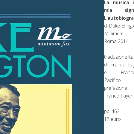
La musica 
mia signo
L'autobiogra
di Duke Elling
Minimum F
Roma 2014
traduzione ita
di Franco Fa
e France
Pacifico
prefazion
Franco Fayen
pp. 462
17 euro