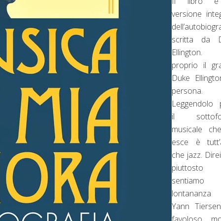
Il libro 
versione inte
dell’autobiogr
scritta da 
Ellington.
proprio il g
Duke Ellingto
persona.
Leggendolo 
il sottof
musicale ch
esce è tutt’
che jazz. Dire
piuttosto
sentiamo
lontananz
Yann Tiersen
favoloso m