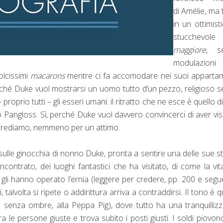
di Amélie, ma 
in un ottimist
stucchevole
maggiore
, s
modulazion
olcissimi
macarons
mentre ci fa accomodare nei suoi apparta
ché Duke vuol mostrarsi un uomo tutto d’un pezzo, religioso 
proprio tutti – gli esseri umani: il ritratto che ne esce è quello d
angloss. Sì, perché Duke vuol davvero convincerci di aver vi
gli crediamo, nemmeno per un attimo.
ulle ginocchia di nonno Duke, pronta a sentire una delle sue st
ntrato, dei luoghi fantastici che ha visitato, di come la vit
gli hanno operato l’ernia (leggere per credere, pp. 200 e segue
alvolta si ripete o addirittura arriva a contraddirsi. Il tono è q
a senza ombre, alla Peppa Pig), dove tutto ha una tranquilliz
le persone giuste e trova subito i posti giusti. I soldi piovon