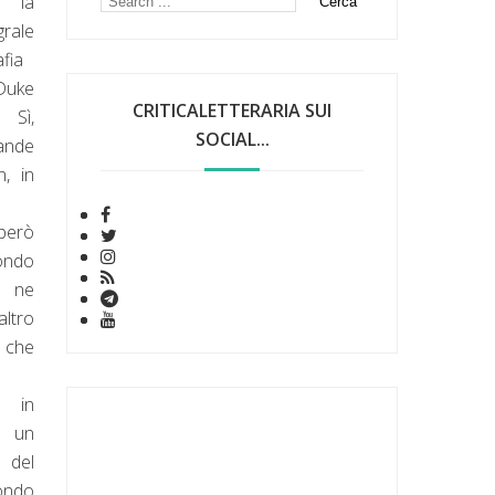
è la
grale
afia
Duke
CRITICALETTERARIA SUI
 Sì,
SOCIAL...
rande
n, in
però
ondo
e ne
altro
i che
 in
a un
 del
ondo