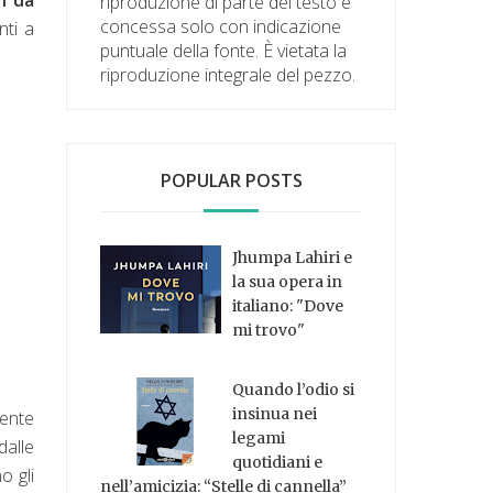
riproduzione di parte del testo è
concessa solo con indicazione
nti a
puntuale della fonte. È vietata la
riproduzione integrale del pezzo.
POPULAR POSTS
Jhumpa Lahiri e
la sua opera in
italiano: "Dove
mi trovo"
Quando l’odio si
insinua nei
mente
legami
dalle
quotidiani e
o gli
nell’amicizia: “Stelle di cannella”