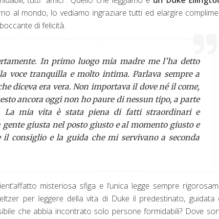
rno al mondo, lo vediamo ingraziare tutti ed elargire complime
boccante di felicità.
Certamente. In primo luogo mia madre me l’ha detto
lla voce tranquilla e molto intima. Parlava sempre a
che diceva era vera. Non importava il dove né il come,
questo ancora oggi non ho paure di nessun tipo, a parte
. La mia vita è stata piena di fatti straordinari e
a gente giusta nel posto giusto e al momento giusto e
 il consiglio e la guida che mi servivano a seconda
nt’affatto misteriosa sfiga e l’unica legge sempre rigorosa
eltzer per leggere della vita di Duke il predestinato, guidata 
ssibile che abbia incontrato solo persone formidabili? Dove son