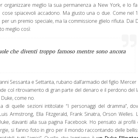
per organizzare meglio la sua permanenza a New York, e lo f
o, le cose spiacevoli accadono. Ma giusto una o due. Come nel 
 per un premio speciale, ma la commissione glielo rifiuta. Dai 
to meglio così:
vuole che diventi troppo famoso mentre sono ancora
anni Sessanta e Settanta, rubano dall’armadio del figlio Mercer
lude col ritrovamento di gran parte del denaro e il perdono del 
o Duke, come no.
 di quelle sezioni intitolate “I personaggi del dramma”, do
uis Armstrong, Ella Fitzgerald, Frank Sinatra, Orson Welles. 
Duke, davanti alla sua pagina Facebook. Ho pensato ai profili 
nergie, si fanno foto in giro per il mondo raccontando delle belli
idabili, tutti “amici”. Quello che leggiamo è
un Duke Ellingto