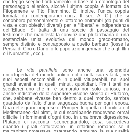
che leggo sceglie l’ordinamento in base alla cronologia del
personaggio ellenico, sicché l’ultima coppia è formata da
Filopemene e Tito Flaminino. È, inoltre, l’unica coppia
formata da contemporanei (circa II sec. A. C.) che si
conobbero personalmente e lottarono entrambi (da punti di
vista e con obiettivi diversi) per la “libertà” e indipendenza
dell’Ellade. Si tratta di una specie di passaggio del
testimone che manifesta la convinzione plutarchiana di una
sostanziale unità evolutiva del mondo greco-romano,
sempre distinto e contrapposto a quello barbaro (fosse la
Persia di Ciro o Dario, o le popolazioni germaniche o gli Illiri
o i Numantini, ecc.).
Le vite parallele
sono anche una splendida
enciclopedia del mondo antico, colto nella sua vitalità, nei
suoi aspetti encomiabili e in quelli vituperabili, nei suoi
grandi eventi e in quelli minuti, quotidiani. Fra i tanti ne
sceglierei uno che mi è sembrato non solo curioso, ma
anche indicativo della superiore visione storica di Plutarco,
che, sebbene vivesse ben dentro a quel mondo, sembra
guardarlo dall’alto d’una saggezza buona per ogni epoca.
Una delle grandi imprese di Pompeo fu quella di bonificare il
Mediterraneo dai pirati, le cui scorribande rendevano ormai
difficile i rifornimenti d’ogni tipo. In una breve digressione,
Plutarco ci racconta, sceneggiandolo, cosa succedeva
quando i pirati catturavano un cittadino romano: se il
malcapitato protestava, ostentando, appunto, la sua qualità