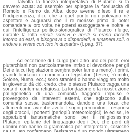
Talvolta la finezza interpretativa di Plutarco si fa
davvero acuta: ad esempio per spiegare la fuoriuscita di
Romolo e Remo da Alba, dopo averne difeso il re e
l’indipendenza, dice che a quel punto non potevano né
aspettare e augurarsi che il re morisse prima di poter
comandare a loro volta, né potersi assoggettare e inoltre, e
qui l’intelligenza politico-storiografica di Plutarco rifulge,
durante la lotta «
molti schiavi e ribelli si erano raccolti
intorno ad essi, e bisognava o disperderli, e rimanere soli, o
andare a vivere con loro in disparte
» (I, pag. 37).
Ad eccezione di Licurgo (per altro uno dei pochi eroi
plutarchiani non particolarmente intriso di devozione per gli
Dei e la cui legislazione sembra poter farne a meno), i primi,
grandi fondatori di comunità o legislatori (Teseo, Romolo,
Solone, Numa, ecc.) sono stranieri o hanno viaggiato molto
in gioventù: dà ciò, credo, che lo stesso Plutarco tragga una
sorta di conferma religiosa. La fondazione o la ricostruzione
palingenetica di una comunità traggono impulso e
provengono da interventi esterni, che agiscono sulla
comunità stessa trasformandola, dandole una forza che
altrimenti non avrebbe avuto. I sogni premonitori, i responsi
degli oracoli, i portenti (perlopiù meteorologici), le eclissi, le
apparizioni fantasmatiche sono, per il religiosissimo
Plutarco, epifanie del linguaggio degli Dei, che però gli
uomini non hanno la grammatica per interpretare, cosicché
da un lato confermano l’esistenza d’un mondo ultraterreno