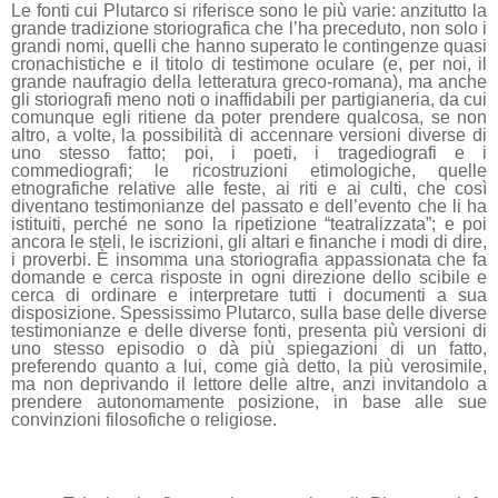
Le fonti cui Plutarco si riferisce sono le più varie: anzitutto la
grande tradizione storiografica che l’ha preceduto, non solo i
grandi nomi, quelli che hanno superato le contingenze quasi
cronachistiche e il titolo di testimone oculare (e, per noi, il
grande naufragio della letteratura greco-romana), ma anche
gli storiografi meno noti o inaffidabili per partigianeria, da cui
comunque egli ritiene da poter prendere qualcosa, se non
altro, a volte, la possibilità di accennare versioni diverse di
uno stesso fatto; poi, i poeti, i tragediografi e i
commediografi; le ricostruzioni etimologiche, quelle
etnografiche relative alle feste, ai riti e ai culti, che così
diventano testimonianze del passato e dell’evento che li ha
istituiti, perché ne sono la ripetizione “teatralizzata”; e poi
ancora le steli, le iscrizioni, gli altari e finanche i modi di dire,
i proverbi. È insomma una storiografia appassionata che fa
domande e cerca risposte in ogni direzione dello scibile e
cerca di ordinare e interpretare tutti i documenti a sua
disposizione. Spessissimo Plutarco, sulla base delle diverse
testimonianze e delle diverse fonti, presenta più versioni di
uno stesso episodio o dà più spiegazioni di un fatto,
preferendo quanto a lui, come già detto, la più verosimile,
ma non deprivando il lettore delle altre, anzi invitandolo a
prendere autonomamente posizione, in base alle sue
convinzioni filosofiche o religiose.