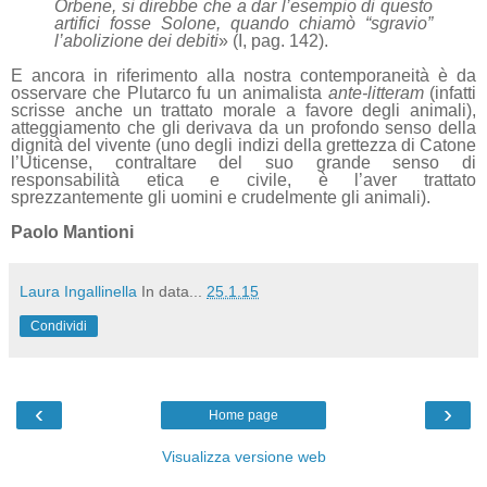
Orbene, si direbbe che a dar l’esempio di questo
artifici fosse Solone, quando chiamò “sgravio”
l’abolizione dei debiti
» (I, pag. 142).
E ancora in riferimento alla nostra contemporaneità è da
osservare che Plutarco fu un animalista
ante-litteram
(infatti
scrisse anche un trattato morale a favore degli animali),
atteggiamento che gli derivava da un profondo senso della
dignità del vivente (uno degli indizi della grettezza di Catone
l’Uticense, contraltare del suo grande senso di
responsabilità etica e civile, è l’aver trattato
sprezzantemente gli uomini e crudelmente gli animali).
Paolo Mantioni
Laura Ingallinella
In data...
25.1.15
Condividi
‹
›
Home page
Visualizza versione web