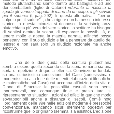
metodo plutarchiano: siamo dentro una battaglia e ad uno
dei combattenti (figlio di Catone) «
durante la mischia la
spada gli venne strappata di mano da un colpo, o gli scivolò
per il sudore
» (I, pag. 292). In questa alternativa – “per un
colpo o per il sudore” -, che a rigore non ha nessun interesse
storico, in questa minuzia si riconosce la verisimiglianza
plutarchiana più vera del vero storico: lo scrittore ha bisogno
di sentirsi dentro la scena, di esplorare le possibilità, di
tenere molle e aperta la materia narrata, affinché possa
penetrarvi con il suo giudizio e farla penetrare da quello del
lettore: e non sarà solo un giudizio razionale ma anche
emotivo.
Una delle idee guida della scrittura plutarchiana
sembra essere quella secondo cui la storia romana sia una
sorta di ripetizione di quella ellenica. Convinzione fondata
su una curiosissima concezione del Caso (curiosissima o
modernissima alla luce delle recenti elaborazioni filosofiche
e matematiche sul Caso) cui accenna all’inizio della vita di
Dione di Siracusa: le possibilità casuali sono bensì
innumerevoli, ma comunque finite e presto tardi si
ripresenteranno situazioni, azioni ed effetti in qualche modo
sovrapponibili anche a distanza di secoli. Com’è noto
l’ordinamento delle
Vite
nelle edizioni moderne è pressoché
convenzionale, mancando sicuri riferimenti oggettivi per
ricostruirne quello originario (semmai sia esistito). L’edizione