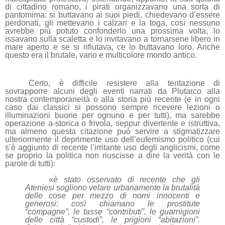
di cittadino romano, i pirati organizzavano una sorta di
pantomima: si buttavano ai suoi piedi, chiedevano d’essere
perdonati, gli mettevano i calzari e la toga, così nessuno
avrebbe più potuto confonderlo una prossima volta, lo
issavano sulla scaletta e lo invitavano a tornarsene libero in
mare aperto e se si rifiutava, ce lo buttavano loro. Anche
questo era il brutale, vario e multicolore mondo antico.
Certo, è difficile resistere alla tentazione di
sovrapporre alcuni degli eventi narrati da Plutarco alla
nostra contemporaneità o alla storia più recente (e in ogni
caso dai classici si possono sempre ricevere lezioni o
illuminazioni buone per ognuno e per tutti), ma sarebbe
operazione a-storica o frivola, seppur divertente e istruttiva,
ma almeno questa citazione può servire a stigmatizzare
ulteriormente il deprimente uso dell’eufemismo politico (cui
s’è aggiunto di recente l’irritante uso degli anglicismi, come
se proprio la politica non riuscisse a dire la verità con le
parole di tutti):
«
è stato osservato di recente che gli
Ateniesi sogliono velare urbanamente la brutalità
delle cose per mezzo di nomi innocenti e
generosi: così chiamano le prostitute
“compagne”, le tasse “contributi”, le guarnigioni
delle città “custodi”, le prigioni “abitazioni”.