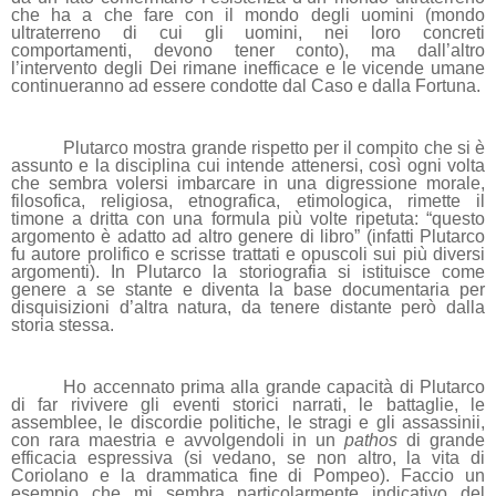
che ha a che fare con il mondo degli uomini (mondo
ultraterreno di cui gli uomini, nei loro concreti
comportamenti, devono tener conto), ma dall’altro
l’intervento degli Dei rimane inefficace e le vicende umane
continueranno ad essere condotte dal Caso e dalla Fortuna.
Plutarco mostra grande rispetto per il compito che si è
assunto e la disciplina cui intende attenersi, così ogni volta
che sembra volersi imbarcare in una digressione morale,
filosofica, religiosa, etnografica, etimologica, rimette il
timone a dritta con una formula più volte ripetuta: “questo
argomento è adatto ad altro genere di libro” (infatti Plutarco
fu autore prolifico e scrisse trattati e opuscoli sui più diversi
argomenti). In Plutarco la storiografia si istituisce come
genere a se stante e diventa la base documentaria per
disquisizioni d’altra natura, da tenere distante però dalla
storia stessa.
Ho accennato prima alla grande capacità di Plutarco
di far rivivere gli eventi storici narrati, le battaglie, le
assemblee, le discordie politiche, le stragi e gli assassinii,
con rara maestria e avvolgendoli in un
pathos
di grande
efficacia espressiva (si vedano, se non altro, la vita di
Coriolano e la drammatica fine di Pompeo). Faccio un
esempio che mi sembra particolarmente indicativo del