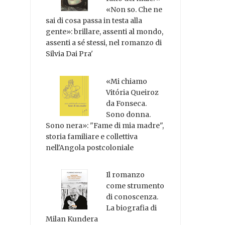
«Non so. Che ne
sai di cosa passa in testa alla
gente»: brillare, assenti al mondo,
assenti a sé stessi, nel romanzo di
Silvia Dai Pra'
«Mi chiamo
Vitória Queiroz
da Fonseca.
Sono donna.
Sono nera»: "Fame di mia madre",
storia familiare e collettiva
nell'Angola postcoloniale
Il romanzo
come strumento
di conoscenza.
La biografia di
Milan Kundera