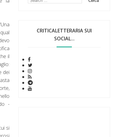
e la
 "Una
CRITICALETTERARIA SUI
 qual
SOCIAL...
 devo
ifica
he il
glio:
e dei
vasta
orte,
nello
do -
ui si
erosi