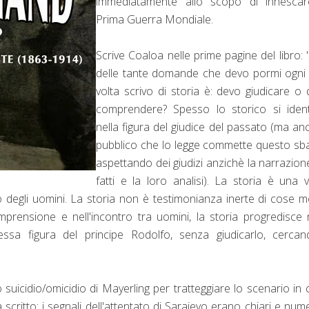
immediatamente allo scopo di innescar
Prima Guerra Mondiale.
Scrive Coaloa nelle prime pagine del libro:
delle tante domande che devo pormi ogni
volta scrivo di storia è: devo giudicare o
comprendere? Spesso lo storico si ident
nella figura del giudice del passato (ma anc
pubblico che lo legge commette questo sba
aspettando dei giudizi anzichè la narrazion
fatti e la loro analisi). La storia è una 
 degli uomini. La storia non è testimonianza inerte di cose m
prensione e nell'incontro tra uomini, la storia progredisce 
essa figura del principe Rodolfo, senza giudicarlo, cercan
 suicidio/omicidio di Mayerling per tratteggiare lo scenario in c
scritto: i segnali dell'attentato di Sarajevo erano chiari e num