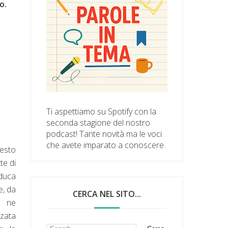
o.
Ti aspettiamo su Spotify con la
seconda stagione del nostro
podcast! Tante novità ma le voci
che avete imparato a conoscere.
esto
te di
iduca
e, da
CERCA NEL SITO...
, ne
zata