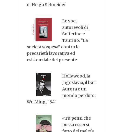
di Helga Schneider
Le voci
autorevoli di
Solferino e
Taurino. “La
società sospesa” contro la
precarietà lavorativa ed
esistenziale del presente
Hollywood, la
Jugoslavia, il bar
Aurora e un
mondo perduto:
Wu Ming, "54"
«Tu pensi che
possa essersi
fatto del male?»