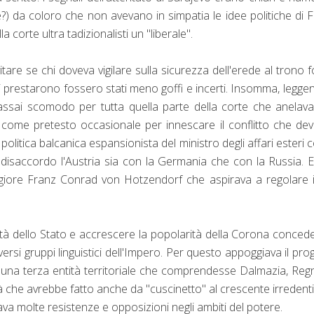
) da coloro che non avevano in simpatia le idee politiche di 
 corte ultra tadizionalisti un "liberale".
are se chi doveva vigilare sulla sicurezza dell'erede al trono 
li prestarono fossero stati meno goffi e incerti. Insomma, leggen
 assai scomodo per tutta quella parte della corte che anelava
come pretesto occasionale per innescare il conflitto che de
politica balcanica espansionista del ministro degli affari esteri 
 disaccordo l'Austria sia con la Germania che con la Russia. E
iore Franz Conrad von Hotzendorf che aspirava a regolare i
rità dello Stato e accrescere la popolarità della Corona conce
rsi gruppi linguistici dell'Impero. Per questo appoggiava il pro
i una terza entità territoriale che comprendesse Dalmazia, Reg
à che avrebbe fatto anche da "cuscinetto" al crescente irreden
va molte resistenze e opposizioni negli ambiti del potere.