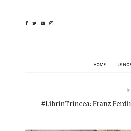
HOME
LE NO
in
#LibrinTrincea: Franz Ferd