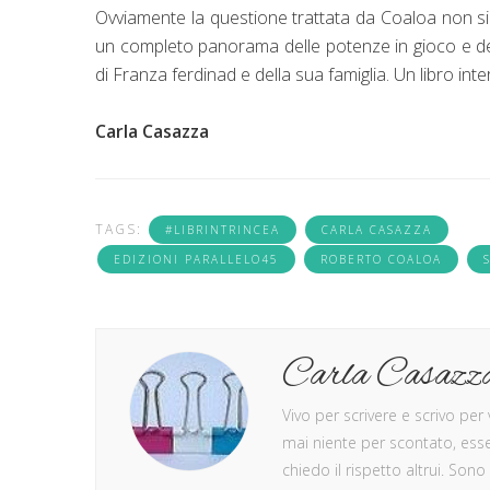
Ovviamente la questione trattata da Coaloa non si r
un completo panorama delle potenze in gioco e del
di Franza ferdinad e della sua famiglia. Un libro in
Carla Casazza
TAGS:
#LIBRINTRINCEA
CARLA CASAZZA
EDIZIONI PARALLELO45
ROBERTO COALOA
Carla Casazz
Vivo per scrivere e scrivo per
mai niente per scontato, essen
chiedo il rispetto altrui. Sono