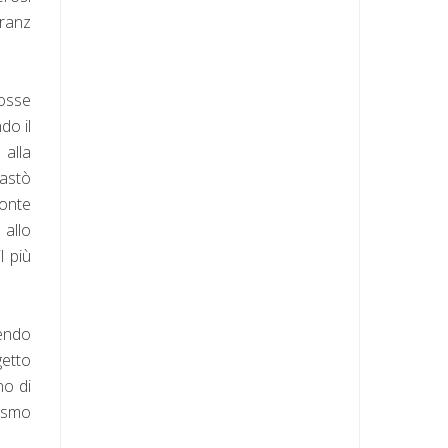
Franz
fosse
do il
 alla
vastò
conte
 allo
l più
dendo
getto
no di
tismo