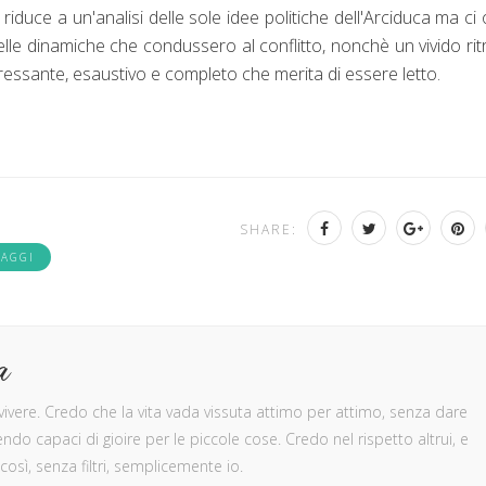
iduce a un'analisi delle sole idee politiche dell'Arciduca ma ci 
le dinamiche che condussero al conflitto, nonchè un vivido rit
teressante, esaustivo e completo che merita di essere letto.
SHARE:
SAGGI
a
 vivere. Credo che la vita vada vissuta attimo per attimo, senza dare
do capaci di gioire per le piccole cose. Credo nel rispetto altrui, e
 così, senza filtri, semplicemente io.