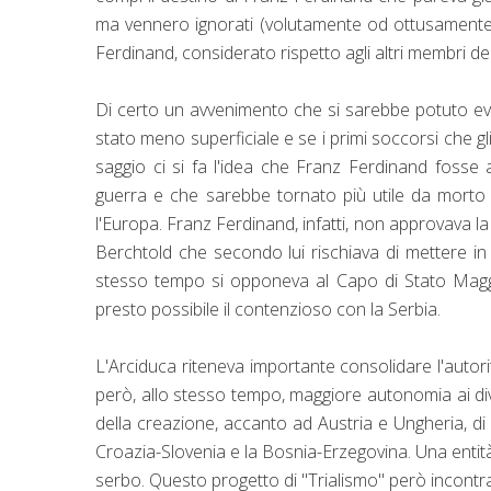
ma vennero ignorati (volutamente od ottusamente?
Ferdinand, considerato rispetto agli altri membri della
Di certo un avvenimento che si sarebbe potuto evit
stato meno superficiale e se i primi soccorsi che g
saggio ci si fa l'idea che Franz Ferdinand fosse
guerra e che sarebbe tornato più utile da morto 
l'Europa. Franz Ferdinand, infatti, non approvava la 
Berchtold che secondo lui rischiava di mettere in
stesso tempo si opponeva al Capo di Stato Magg
presto possibile il contenzioso con la Serbia.
L'Arciduca riteneva importante consolidare l'auto
però, allo stesso tempo, maggiore autonomia ai dive
della creazione, accanto ad Austria e Ungheria, d
Croazia-Slovenia e la Bosnia-Erzegovina. Una entit
serbo. Questo progetto di "Trialismo" però incontra