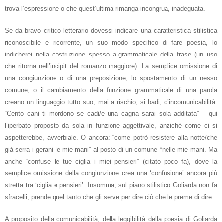
trova l’espressione o che quest’ultima rimanga incongrua, inadeguata.
Se da bravo critico letterario dovessi indicare una caratteristica stilistica
riconoscibile e ricorrente, un suo modo specifico di fare poesia, lo
indicherei nella costruzione spesso a-grammaticale della frase (un uso
che ritorna nell’incipit del romanzo maggiore). La semplice omissione di
una congiunzione o di una preposizione, lo spostamento di un nesso
comune, o il cambiamento della funzione grammaticale di una parola
creano un linguaggio tutto suo, mai a rischio, si badi, d’incomunicabilità.
“Cento cani ti mordono se cadi/e una cagna sarai sola additata” – qui
l’iperbato proposto da sola in funzione aggettivale, anziché come ci si
aspetterebbe, avverbiale. O ancora: “come potrò resistere alla notte/che
già serra i gerani le mie mani” al posto di un comune *nelle mie mani. Ma
anche “confuse le tue ciglia i miei pensieri” (citato poco fa), dove la
semplice omissione della congiunzione crea una ‘confusione’ ancora più
stretta tra ‘ciglia e pensieri’. Insomma, sul piano stilistico Goliarda non fa
sfracelli, prende quel tanto che gli serve per dire ciò che le preme di dire.
A proposito della comunicabilità, della leggibilità della poesia di Goliarda