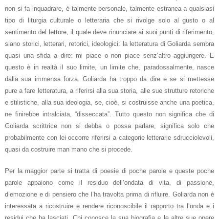
non si fa inquadrare, è talmente personale, talmente estranea a qualsiasi
tipo di liturgia culturale o letteraria che si rivolge solo al gusto o al
sentimento del lettore, il quale deve rinunciare ai suoi punti di riferimento,
siano storici, letterari, retorici, ideologici: la letteratura di Goliarda sembra
quasi una sfida a dire: mi piace o non piace senz’altro aggiungere. E
questo è in realtà il suo limite, un limite che, paradossalmente, nasce
dalla sua immensa forza. Goliarda ha troppo da dire e se si mettesse
pure a fare letteratura, a riferirsi alla sua storia, alle sue strutture retoriche
e stilistiche, alla sua ideologia, se, cioè, si costruisse anche una poetica,
ne finirebbe intralciata, “disseccata”. Tutto questo non significa che di
Goliarda scrittrice non si debba o possa parlare, significa solo che
probabilmente con lei occorre riferirsi a categorie letterarie sdrucciolevoli,
quasi da costruire man mano che si procede.
Per la maggior parte si tratta di poesie di poche parole e queste poche
parole appaiono come il residuo dell’ondata di vita, di passione,
d’emozione e di pensiero che l’ha travolta prima di rifluire. Goliarda non è
interessata a ricostruire e rendere riconoscibile il rapporto tra l’onda e i
residui che ha lasciati. Chi conosce la sua biografia e le altre sue opere