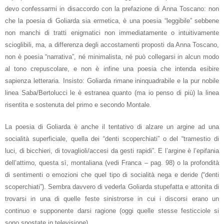
devo confessarmi in disaccordo con la prefazione di Anna Toscano: non
che la poesia di Goliarda sia ermetica, è una poesia “leggibile” sebbene
non manchi di tratti enigmatici non immediatamente o intuitivamente
scioglibili, ma, a differenza degli accostamenti proposti da Anna Toscano,
non è poesia “narrativa”, né minimalista, né può collegarsi in alcun modo
al tono crepuscolare, e non è infine una poesia che intenda esibire
sapienza letteraria. Insisto: Goliarda rimane ininquadrabile e la pur nobile
linea Saba/Bertolucci le è estranea quanto (ma io penso di più) la linea
risentita e sostenuta del primo e secondo Montale.
La poesia di Goliarda è anche il tentativo di alzare un argine ad una
socialità superficiale, quella dei “denti scoperchiati” o del “tramestio di
luci, di bicchieri, di tovaglioli/accesi da gesti rapidi”. E l’argine è l’epifania
dell’attimo, questa sì, montaliana (vedi Franca – pag. 98) o la profondità
di sentimenti o emozioni che quel tipo di socialità nega e deride (“denti
scoperchiati”). Sembra davvero di vederla Goliarda stupefatta e attonita di
trovarsi in una di quelle feste sinistrorse in cui i discorsi erano un
continuo e supponente darsi ragione (oggi quelle stesse festicciole si
sono spostate in televisione).