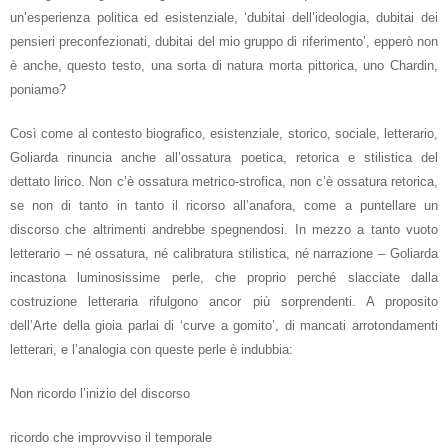
un’esperienza politica ed esistenziale, ‘dubitai dell’ideologia, dubitai dei
pensieri preconfezionati, dubitai del mio gruppo di riferimento’, epperò non
è anche, questo testo, una sorta di natura morta pittorica, uno Chardin,
poniamo?
Così come al contesto biografico, esistenziale, storico, sociale, letterario,
Goliarda rinuncia anche all’ossatura poetica, retorica e stilistica del
dettato lirico. Non c’è ossatura metrico-strofica, non c’è ossatura retorica,
se non di tanto in tanto il ricorso all’anafora, come a puntellare un
discorso che altrimenti andrebbe spegnendosi. In mezzo a tanto vuoto
letterario – né ossatura, né calibratura stilistica, né narrazione – Goliarda
incastona luminosissime perle, che proprio perché slacciate dalla
costruzione letteraria rifulgono ancor più sorprendenti. A proposito
dell’Arte della gioia parlai di ‘curve a gomito’, di mancati arrotondamenti
letterari, e l’analogia con queste perle è indubbia:
Non ricordo l’inizio del discorso
ricordo che improvviso il temporale