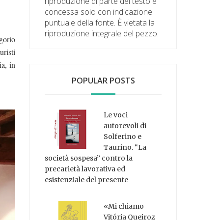
riproduzione di parte del testo è
concessa solo con indicazione
puntuale della fonte. È vietata la
riproduzione integrale del pezzo.
gorio
uristi
a, in
POPULAR POSTS
Le voci
autorevoli di
Solferino e
Taurino. “La
società sospesa” contro la
precarietà lavorativa ed
esistenziale del presente
«Mi chiamo
Vitória Queiroz