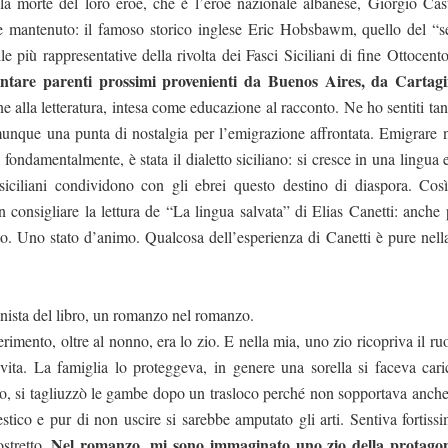
lla morte del loro eroe, che è l’eroe nazionale albanese, Giorgio Cast
e mantenuto: il famoso storico inglese
Eric
Hobsbawm, quello del “s
le più rappresentative della rivolta dei Fasci Siciliani di fine Ottocen
antare parenti prossimi provenienti da Buenos Aires, da Cartag
 alla letteratura, intesa come educazione al racconto. Ne ho sentiti tan
munque una punta di nostalgia per l’emigrazione affrontata. Emigrare 
fondamentalmente, è stata il dialetto siciliano: si cresce in una lingua
ciliani condividono con gli ebrei questo destino di diaspora. Così
onsigliare la lettura de “La lingua salvata” di Elias Canetti: anche p
. Uno stato d’animo. Qualcosa dell’esperienza di Canetti è pure nell
onista del libro, un romanzo nel romanzo.
erimento, oltre al nonno, era lo zio. E nella mia, uno zio ricopriva il ru
 vita. La famiglia lo proteggeva, in genere una sorella si faceva cari
co, si tagliuzzò le gambe dopo un trasloco perché non sopportava anche
tico e pur di non uscire si sarebbe amputato gli arti. Sentiva fortissi
Nel romanzo, mi sono immaginato uno zio della protagon
ostretto.