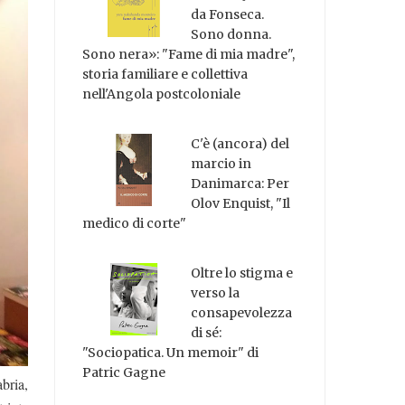
da Fonseca.
Sono donna.
Sono nera»: "Fame di mia madre",
storia familiare e collettiva
nell'Angola postcoloniale
C'è (ancora) del
marcio in
Danimarca: Per
Olov Enquist, "Il
medico di corte"
Oltre lo stigma e
verso la
consapevolezza
di sé:
"Sociopatica. Un memoir" di
Patric Gagne
bria,