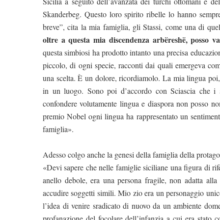
Sicilia a seguito dell’avanzata dei turchi ottomani e de
Skanderbeg. Questo loro spirito ribelle lo hanno sempr
breve”, cita la mia famiglia, gli Stassi, come una di quel
oltre a questa mia discendenza
arbëreshë
, posso v
questa simbiosi ha prodotto intanto una precisa educazione
piccolo, di ogni specie, racconti dai quali emergeva co
una scelta. È un dolore, ricordiamolo. La mia lingua poi, 
in un luogo. Sono poi d’accordo con Sciascia che i si
confondere volutamente lingua e diaspora non posso non c
premio Nobel ogni lingua ha rappresentato un sentimento
famiglia».
Adesso colgo anche la genesi della famiglia della protag
«Devi sapere che nelle famiglie siciliane una figura di rif
anello debole, era una persona fragile, non adatta alla
accudire soggetti simili. Mio zio era un personaggio uni
l’idea di venire sradicato di nuovo da un ambiente domes
profanazione del focolare dell’infanzia a cui era stato c