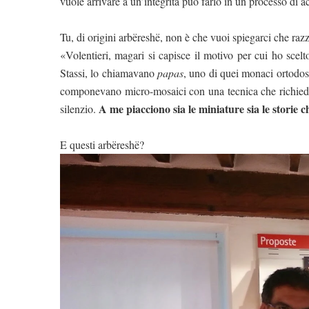
vuole arrivare a un’integrità può farlo in un processo di a
Tu, di origini arbëreshë, non è che vuoi spiegarci che raz
«Volentieri, magari si capisce il motivo per cui ho sce
Stassi, lo chiamavano
papas
, uno di quei monaci ortodossi
componevano micro-mosaici con una tecnica che richiedev
A me piacciono sia le miniature sia le storie 
silenzio.
E questi arbëreshë?