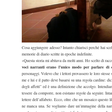
Cosa aggiungere adesso? Intanto chiarisci perché hai scelt
memorie di diario scritte in epoche indefinite.
«Questa storia mi abitava da molti anni. Ho scelto di ra
voci narranti erano l’unico modo per parlare di c
personaggi. Volevo che i lettori provassero le loro stesse s
me e lui e il patto deve basarsi su una regola cardine: di
degli affetti” ed è una definizione che accolgo. Intendi
tessere da comporre, non esistano regole da seguire. Int
lettere dell’alfabeto. Ecco, oltre che un mosaico questo 
ne manca una. Se vogliamo dare un’immagine della narra