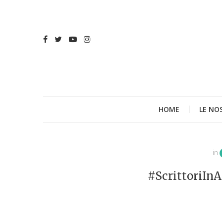
HOME
LE NO
in
#ScrittoriInA