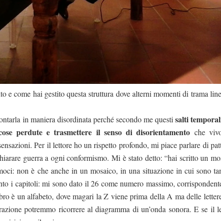
o e come hai gestito questa struttura dove alterni momenti di trama line
salti temporal
ccontarla in maniera disordinata perché secondo me questi
ose perdute e trasmettere il senso di disorientamento
che vivo
ensazioni. Per il lettore ho un rispetto profondo, mi piace parlare di pat
chiarare guerra a ogni conformismo. Mi è stato detto: “hai scritto un mo
amoci: non è che anche in un mosaico, in una situazione in cui sono tan
anto i capitoli: mi sono dato il 26 come numero massimo, corrispondente
libro è un alfabeto, dove magari
la Z
viene prima della A ma delle letter
zione potremmo ricorrere al diagramma di un’onda sonora. E se il le