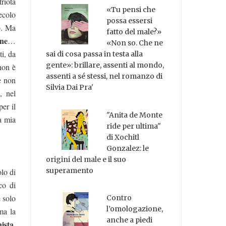
riota
«Tu pensi che
ecolo
possa essersi
to. Ma
fatto del male?»
ine
…
«Non so. Che ne
ti, da
sai di cosa passa in testa alla
gente»: brillare, assenti al mondo,
non è
assenti a sé stessi, nel romanzo di
 e non
Silvia Dai Pra'
, nel
er il
"Anita de Monte
a mia
ride per ultima"
di Xochitl
Gonzalez: le
origini del male e il suo
superamento
olo di
co di
 solo
Contro
l’omologazione,
ma la
anche a piedi
ista,