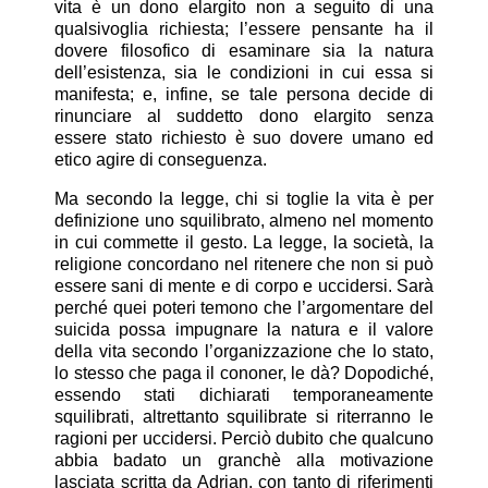
vita è un dono elargito non a seguito di una
qualsivoglia richiesta; l’essere pensante ha il
dovere filosofico di esaminare sia la natura
dell’esistenza, sia le condizioni in cui essa si
manifesta; e, infine, se tale persona decide di
rinunciare al suddetto dono elargito senza
essere stato richiesto è suo dovere umano ed
etico agire di conseguenza.
Ma secondo la legge, chi si toglie la vita è per
definizione uno squilibrato, almeno nel momento
in cui commette il gesto. La legge, la società, la
religione concordano nel ritenere che non si può
essere sani di mente e di corpo e uccidersi. Sarà
perché quei poteri temono che l’argomentare del
suicida possa impugnare la natura e il valore
della vita secondo l’organizzazione che lo stato,
lo stesso che paga il cononer, le dà? Dopodiché,
essendo stati dichiarati temporaneamente
squilibrati, altrettanto squilibrate si riterranno le
ragioni per uccidersi. Perciò dubito che qualcuno
abbia badato un granchè alla motivazione
lasciata scritta da Adrian, con tanto di riferimenti