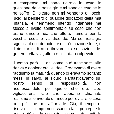
In compenso, mi sono rigirato in testa la
questione della nostalgia e mi sono chiesto se io
ne soffro. Di sicuro non mi vengono gli occhi
lucidi al pensiero di qualche giocattolo della mia
infanzia, e nemmeno intendo ingannare me
stesso a livello sentimentale su cose che non
erano sincere neanche allora: l’amore per la
vecchia scola e via dicendo. Ma se nostalgia
significa il ricordo potente di un’emozione forte, e
il rimpianto di non ritrovare più sensazioni del
genere nella vita, allora mi dichiaro colpevole.
Il tempo però … ah, come può trascinarci alla
deriva e confonderci le idee. Credevamo di avere
raggiunto la maturità quando ci eravamo soltanto
messi in salvo, al sicuro. Fantasticavamo sul
nostro senso di responsabilità, non
riconoscendolo per quello che era, cioè
vigliaccheria. Ciò che abbiamo chiamato
realismo si è rivelato un modo per evitare le cose
ben più che per affrontarle. Già, il tempo ci
riserva … il tempo necessario a farci percepire le
nostre più salde risoluzioni come traballanti, le