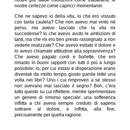
nostre certezze come capricci momentanei.
Che ne sapevo io della vita, io che ero vissuto
con tanta cautela? Che non avevo mai vinto né
perso, ma avevo lasciato che la vita mi
succedesse? Io che avevo avuto le ambizioni di
tanti, ma che mi ero ben presto rassegnato a non
vederle realizzate? Che avevo evitato il dolore e
lo avevo chiamato attitudine alla sopravvivenza?
Che avevo pagato conti e bollette, che ero
rimasto in buoni rapporti con tutti il più a lungo
possibile; io, per cui estasi e disperazione erano
diventati da molto tempo giusto parole lette una
volta nei libri? Uno i cui rimproveri a se stesso
non avevano mai lasciato il segno? Beh, c’era
tutto questo su cui riflettere, mentre sperimentavo
un genere di rimorso speciale: una sofferenza
inflitta a chi aveva sempre creduto di sapersi
sottrarre al dolore, e inflitta, alla fine,
precisamente per quella ragione.