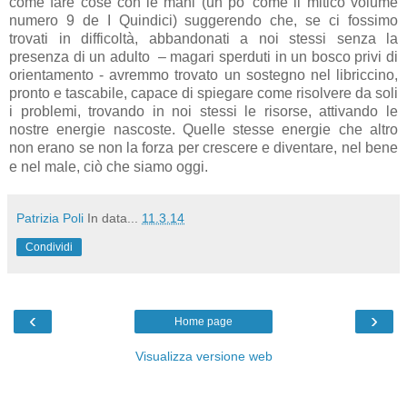
come fare cose con le mani (un po’ come il mitico volume
numero 9 de I Quindici) suggerendo che, se ci fossimo
trovati in difficoltà, abbandonati a noi stessi senza la
presenza di un adulto – magari sperduti in un bosco privi di
orientamento - avremmo trovato un sostegno nel libriccino,
pronto e tascabile, capace di spiegare come risolvere da soli
i problemi, trovando in noi stessi le risorse, attivando le
nostre energie nascoste. Quelle stesse energie che altro
non erano se non la forza per crescere e diventare, nel bene
e nel male, ciò che siamo oggi.
Patrizia Poli
In data...
11.3.14
Condividi
‹
›
Home page
Visualizza versione web