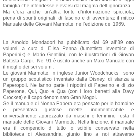
famiglia che intendesse elevarsi dal magma dell’ignoranza.
Ma c’era anche un’altra fonte d’informazione spicciola,
piena di spunti originali, di fascino e di avventura: il mitico
Manuale delle Giovani Marmotte, nell’edizione del 1969.
La Arnoldo Mondadori ha pubblicato dal 69 all’89 otto
volumi, a cura di Elisa Penna (fumettista inventrice di
Paperinik) e Mario Gentilini, con le illustrazioni di Giovan
Battista Carpi. Nel 91 è uscito anche un Maxi Manuale con
il meglio dei sei volumi.
Le giovani Marmotte, in inglese Junior Woodchucks, sono
un gruppo scoutistico inventato dalla Disney, di stanza a
Paperopoli. Ne fanno parte i nipotini di Paperino e di zio
Paperone, Qui, Quo e Qua (con i loro berretti alla Davy
Crockett) e il capo denominato Gran Mogol.
Se il manuale di Nonna Papera era pensato per le bambine
e presentava gustose ricette, indimenticabile e
universalmente apprezzato da maschi e femmine resta il
manuale delle Giovani Marmotte. Nella finzione, il manuale
era il compendio di tutto lo scibile conservato nella
biblioteca di Alessandria, giunto fino a noi attraverso