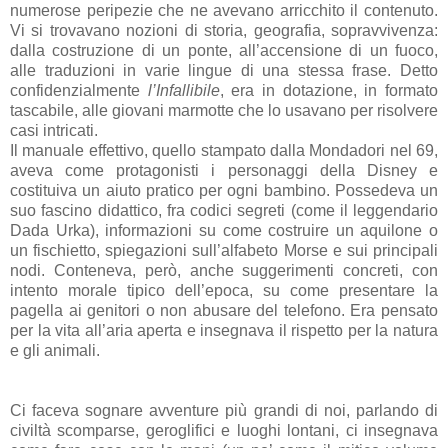
numerose peripezie che ne avevano arricchito il contenuto.
Vi si trovavano nozioni di storia, geografia, sopravvivenza:
dalla costruzione di un ponte, all’accensione di un fuoco,
alle traduzioni in varie lingue di una stessa frase. Detto
confidenzialmente
l’Infallibile
, era in dotazione, in formato
tascabile, alle giovani marmotte che lo usavano per risolvere
casi intricati.
Il manuale effettivo, quello stampato dalla Mondadori nel 69,
aveva come protagonisti i personaggi della Disney e
costituiva un aiuto pratico per ogni bambino. Possedeva un
suo fascino didattico, fra codici segreti (come il leggendario
Dada Urka), informazioni su come costruire un aquilone o
un fischietto, spiegazioni sull’alfabeto Morse e sui principali
nodi. Conteneva, però, anche suggerimenti concreti, con
intento morale tipico dell’epoca, su come presentare la
pagella ai genitori o non abusare del telefono. Era pensato
per la vita all’aria aperta e insegnava il rispetto per la natura
e gli animali.
Ci faceva sognare avventure più grandi di noi, parlando di
civiltà scomparse, geroglifici e luoghi lontani, ci insegnava