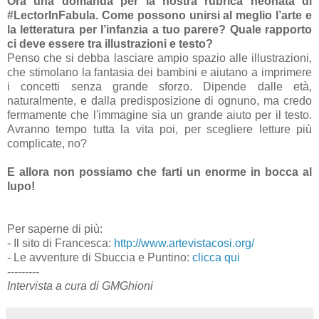
Ora una domanda per la nostra rubrica neonata di
#LectorInFabula. Come possono unirsi al meglio l’arte e
la letteratura per l’infanzia a tuo parere? Quale rapporto
ci deve essere tra illustrazioni e testo?
Penso che si debba lasciare ampio spazio alle illustrazioni,
che stimolano la fantasia dei bambini e aiutano a imprimere
i concetti senza grande sforzo. Dipende dalle età,
naturalmente, e dalla predisposizione di ognuno, ma credo
fermamente che l'immagine sia un grande aiuto per il testo.
Avranno tempo tutta la vita poi, per scegliere letture più
complicate, no?
E allora non possiamo che farti un enorme in bocca al
lupo!
Per saperne di più:
- Il sito di Francesca:
http://www.artevistacosi.org/
- Le avventure di Sbuccia e Puntino:
clicca qui
---------
Intervista a cura di GMGhioni