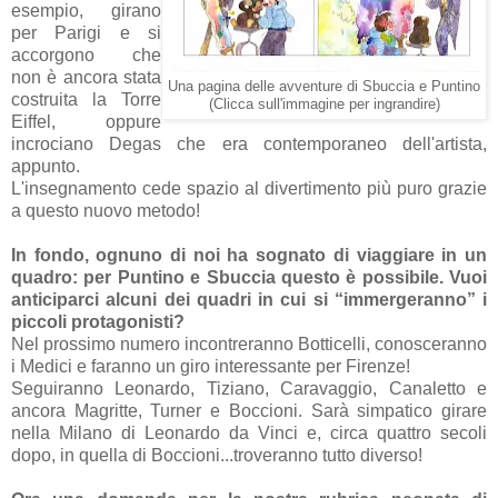
esempio, girano
per Parigi e si
accorgono che
non è ancora stata
Una pagina delle avventure di Sbuccia e Puntino
costruita la Torre
(Clicca sull'immagine per ingrandire)
Eiffel, oppure
incrociano Degas che era contemporaneo dell'artista,
appunto.
L'insegnamento cede spazio al divertimento più puro grazie
a questo nuovo metodo!
In fondo, ognuno di noi ha sognato di viaggiare in un
quadro: per Puntino e Sbuccia questo è possibile. Vuoi
anticiparci alcuni dei quadri in cui si “immergeranno” i
piccoli protagonisti?
Nel prossimo numero incontreranno Botticelli, conosceranno
i Medici e faranno un giro interessante per Firenze!
Seguiranno Leonardo, Tiziano, Caravaggio, Canaletto e
ancora Magritte, Turner e Boccioni. Sarà simpatico girare
nella Milano di Leonardo da Vinci e, circa quattro secoli
dopo, in quella di Boccioni...troveranno tutto diverso!