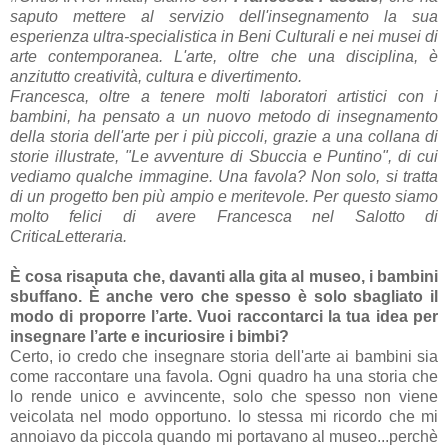
saputo mettere
al servizio dell'insegnamento
la sua
esperienza ultra-specialistica in Beni Culturali e nei musei di
arte contemporanea. L'arte, oltre che una disciplina, è
anzitutto creatività, cultura e divertimento.
Francesca, oltre a tenere molti laboratori artistici con i
bambini, ha pensato a un nuovo metodo di insegnamento
della storia dell'arte per i più piccoli, grazie a una collana di
storie illustrate, "Le avventure di Sbuccia e Puntino", di cui
vediamo qualche immagine. Una favola? Non solo, si tratta
di un progetto ben più ampio e meritevole. Per questo siamo
molto felici di avere Francesca nel Salotto di
CriticaLetteraria.
È cosa risaputa che, davanti alla gita al museo, i bambini
sbuffano. È anche vero che spesso è solo sbagliato il
modo di proporre l’arte. Vuoi raccontarci la tua idea per
insegnare l’arte e incuriosire i bimbi?
Certo, io credo che insegnare storia dell'arte ai bambini sia
come raccontare una favola. Ogni quadro ha una storia che
lo rende unico e avvincente, solo che spesso non viene
veicolata nel modo opportuno. Io stessa mi ricordo che mi
annoiavo da piccola quando mi portavano al museo...perchè