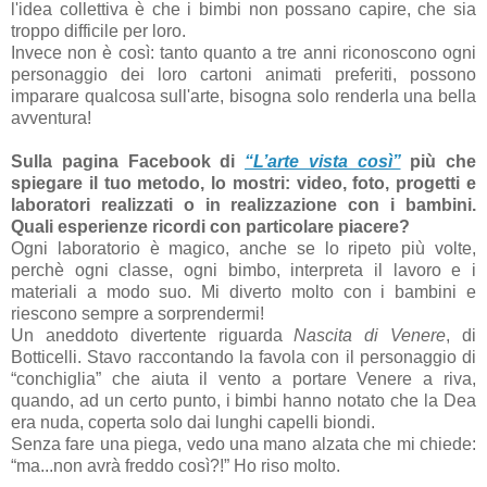
l'idea collettiva è che i bimbi non possano capire, che sia
troppo difficile per loro.
Invece non è così: tanto quanto a tre anni riconoscono ogni
personaggio dei loro cartoni animati preferiti, possono
imparare qualcosa sull'arte, bisogna solo renderla una bella
avventura!
Sulla pagina Facebook di
“L’arte vista così”
più che
spiegare il tuo metodo, lo mostri: video, foto, progetti e
laboratori realizzati o in realizzazione con i bambini.
Quali esperienze ricordi con particolare piacere?
Ogni laboratorio è magico, anche se lo ripeto più volte,
perchè ogni classe, ogni bimbo, interpreta il lavoro e i
materiali a modo suo. Mi diverto molto con i bambini e
riescono sempre a sorprendermi!
Un aneddoto divertente riguarda
Nascita di Venere
, di
Botticelli. Stavo raccontando la favola con il personaggio di
“conchiglia” che aiuta il vento a portare Venere a riva,
quando, ad un certo punto, i bimbi hanno notato che la Dea
era nuda, coperta solo dai lunghi capelli biondi.
Senza fare una piega, vedo una mano alzata che mi chiede:
“ma...non avrà freddo così?!” Ho riso molto.