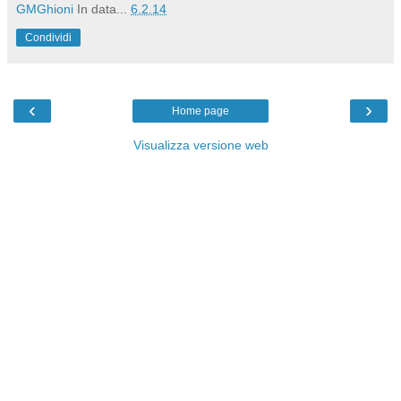
GMGhioni
In data...
6.2.14
Condividi
‹
›
Home page
Visualizza versione web