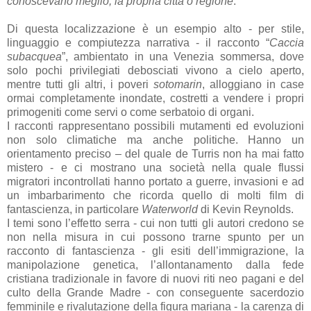
conoscevano meglio, la propria città o regione
.”
Di questa localizzazione è un esempio alto - per stile,
linguaggio e compiutezza narrativa - il racconto “
Caccia
subacquea
”, ambientato in una Venezia sommersa, dove
solo pochi privilegiati debosciati vivono a cielo aperto,
mentre tutti gli altri, i poveri
sotomarin
, alloggiano in case
ormai completamente inondate, costretti a vendere i propri
primogeniti come servi o come serbatoio di organi.
I racconti rappresentano possibili mutamenti ed evoluzioni
non solo climatiche ma anche politiche. Hanno un
orientamento preciso – del quale de Turris non ha mai fatto
mistero - e ci mostrano una società nella quale flussi
migratori incontrollati hanno portato a guerre, invasioni e ad
un imbarbarimento che ricorda quello di molti film di
fantascienza, in particolare
Waterworld
di Kevin Reynolds.
I temi sono l’effetto serra - cui non tutti gli autori credono se
non nella misura in cui possono trarne spunto per un
racconto di fantascienza - gli esiti dell’immigrazione, la
manipolazione genetica, l’allontanamento dalla fede
cristiana tradizionale in favore di nuovi riti neo pagani e del
culto della Grande Madre - con conseguente sacerdozio
femminile e rivalutazione della figura mariana - la carenza di