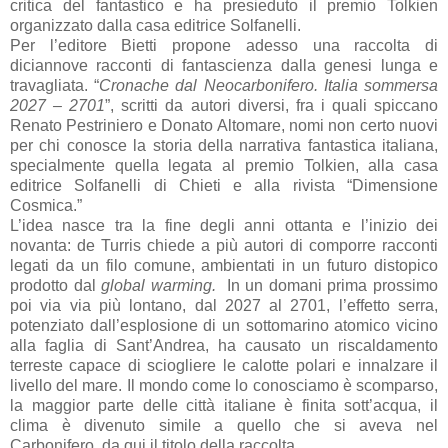
critica del fantastico e ha presieduto il premio Tolkien
organizzato dalla casa editrice Solfanelli.
Per l’editore Bietti propone adesso una raccolta di
diciannove racconti di fantascienza dalla genesi lunga e
travagliata. “
Cronache dal Neocarbonifero. Italia sommersa
2027 – 2701
”, scritti da autori diversi, fra i quali spiccano
Renato Pestriniero e Donato Altomare, nomi non certo nuovi
per chi conosce la storia della narrativa fantastica italiana,
specialmente quella legata al premio Tolkien, alla casa
editrice Solfanelli di Chieti e alla rivista “Dimensione
Cosmica.”
L’idea nasce tra la fine degli anni ottanta e l’inizio dei
novanta: de Turris chiede a più autori di comporre racconti
legati da un filo comune, ambientati in un futuro distopico
prodotto dal
global warming.
In un domani prima prossimo
poi via via più lontano, dal 2027 al 2701, l’effetto serra,
potenziato dall’esplosione di un sottomarino atomico vicino
alla faglia di Sant’Andrea, ha causato un riscaldamento
terreste capace di sciogliere le calotte polari e innalzare il
livello del mare. Il mondo come lo conosciamo è scomparso,
la maggior parte delle città italiane è finita sott’acqua, il
clima è divenuto simile a quello che si aveva nel
Carbonifero, da qui il titolo della raccolta.