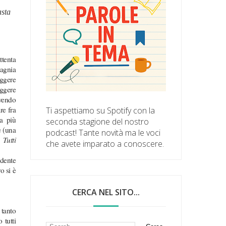
asta
ttenta
pagnia
eggere
eggere
ivendo
re fra
Ti aspettiamo su Spotify con la
a più
seconda stagione del nostro
e (una
podcast! Tante novità ma le voci
a:
Tutti
che avete imparato a conoscere.
ndente
o si è
CERCA NEL SITO...
 tanto
 tutti