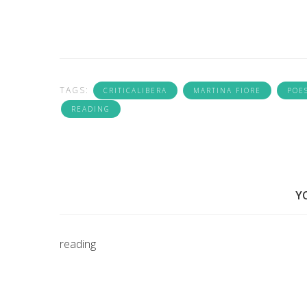
TAGS:
CRITICALIBERA
MARTINA FIORE
POE
READING
Y
reading