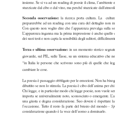
insieme. Se si va ad un reading di poesie il clima, l’ambiente e
stuzzicate dal cibo o dal vino, ma perché stuzzicate
dall'atmosf
Seconda osservazione:
la ricerca porta cultura. La cultur
preparerebbe ad un reading con una cura del dettaglio non ma
Con questo non voglio dire che l’apparenza prevalga sulla s
L’apparenza inganna ma la prima impressione è anche quello 
dei suoi testi e non capta la sensibilità degli uditori, difficilmen
Terza e ultima osservazione:
in un momento storico segnato d
giovanile, sul PIL, sulle Tasse, su un sistema educativo che
“in Italia le persone che scrivono sono più di quelle che leg
cambiare le cose.
La poesia è passaggio obbligato per le emozioni. Non ha bisogn
dibattito se non lo stimola. La poesia è cibo dell’anima per chi
Chi legge, e in particolar modo chi legge poesie, non vuole senti
importa se universalmente noto, sconosciuto o emergente. L’au
una giusta e degna considerazione. Suo dovere è rispettare la 
l’occasione.
Tutto il resto fa parte del brusio del mondo -
Sp
considerazione quando è la voce dell’uomo a dominarlo.