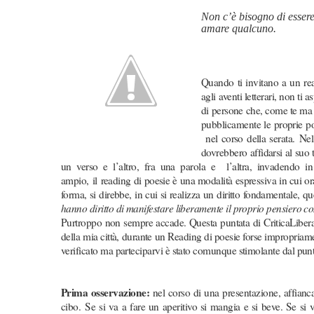
Non c’è bisogno di essere
amare qualcuno.
Nic
Quando ti invitano a un rea
agli aventi letterari, non ti
di persone che, come te ma c
pubblicamente le proprie poe
nel corso della serata.
Nel
dovrebbero affidarsi al suo t
un verso e l’altro, fra una parola e l’altra, invadendo 
ampio,
i
l reading di poesie è una modalità espressiva in cui ora
forma, si direbbe, in cui si realizza un diritto fondamentale, qu
hanno diritto di manifestare liberamente il proprio pensiero con
Purtroppo non sempre accade. Questa puntata di CriticaLibera, i
della mia città, durante un Reading di poesie forse impropriam
verificato ma parteciparvi è stato comunque stimolante dal punto 
Prima osservazione:
nel corso di una presentazione, affian
cibo.
Se si va a fare un aperitivo si mangia e si beve. Se si va