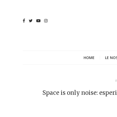
HOME
LE NO
i
Space is only noise: esper