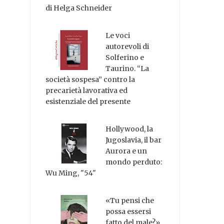
di Helga Schneider
Le voci
autorevoli di
Solferino e
Taurino. “La
società sospesa” contro la
precarietà lavorativa ed
esistenziale del presente
Hollywood, la
Jugoslavia, il bar
Aurora e un
mondo perduto:
Wu Ming, "54"
«Tu pensi che
possa essersi
fatto del male?»