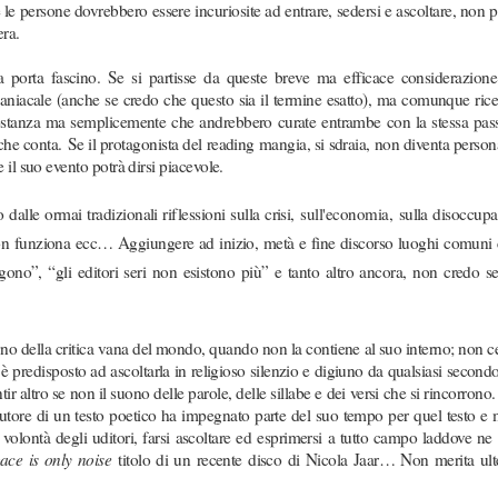
 le persone dovrebbero essere incuriosite ad entrare, sedersi e ascoltare, non 
era
.
a porta fascino. Se si partisse da queste breve ma efficace considerazione
niacale (anche se credo che questo sia il termine esatto), ma comunque rice
ostanza ma semplicemente che andrebbero curate entrambe con la stessa pas
che conta.
Se il protagonista del reading mangia, si sdraia, non diventa perso
te il suo evento potrà dirsi piacevole.
alle ormai tradizionali riflessioni sulla crisi,
sull'economia
, sulla disoccup
 non funziona ecc… Aggiungere ad inizio, metà e fine discorso luoghi comun
gono”, “gli editori seri non esistono più” e tanto altro ancora, non credo s
o della critica vana del mondo, quando non la contiene al suo interno; non ce
 è predisposto ad ascoltarla in religioso silenzio e digiuno da qualsiasi secondo
r altro se non il suono delle parole, delle sillabe e dei versi che si rincorrono
tore di un testo poetico ha impegnato parte del suo tempo per quel testo e 
volontà degli uditori, farsi ascoltare ed esprimersi a tutto campo laddove ne
ace is only noise
titolo di un recente disco di Nicola Jaar… Non merita ult