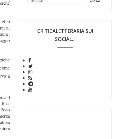
perché
 ci si
rcata.
CRITICALETTERARIA SUI
sione.
SOCIAL...
naggio
azione
i come
erva a
rca il
 fine.
. Poco
merita
 abbia
eriore