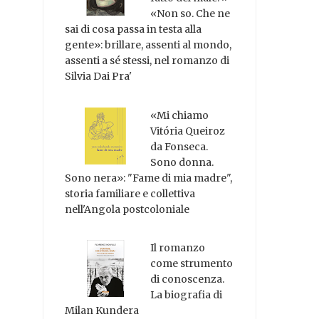
«Non so. Che ne
sai di cosa passa in testa alla
gente»: brillare, assenti al mondo,
assenti a sé stessi, nel romanzo di
Silvia Dai Pra'
«Mi chiamo
Vitória Queiroz
da Fonseca.
Sono donna.
Sono nera»: "Fame di mia madre",
storia familiare e collettiva
nell'Angola postcoloniale
Il romanzo
come strumento
di conoscenza.
La biografia di
Milan Kundera