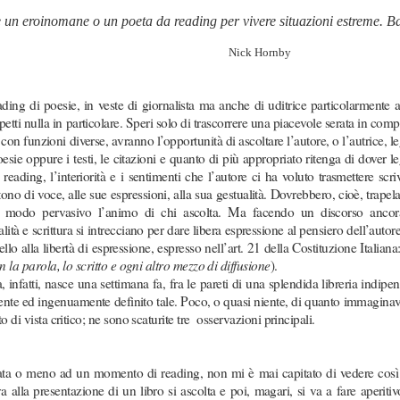
 un eroinomane o un poeta da reading per vivere situazioni estreme. B
k Hornby
ding di poesie, in veste di giornalista ma anche di uditrice particolarmente a
 aspetti nulla in particolare. Speri solo di trascorrere una piacevole serata in com
on funzioni diverse, avranno l’opportunità di ascoltare l’autore, o l’autrice, l
sie oppure i testi, le citazioni e quanto di più appropriato ritenga di dover l
 reading, l’interiorità e i sentimenti che l’autore ci ha voluto trasmettere scr
ono di voce, alle sue espressioni, alla sua gestualità. Dovrebbero, cioè, trapela
in modo pervasivo l’animo di chi ascolta. Ma facendo un discorso ancor
lità e scrittura si intrecciano per dare libera espressione al pensiero dell’autor
ello alla libertà di espressione, espresso ne
ll’art. 21 della Costituzione Italian
 la parola, lo scritto e ogni altro mezzo di diffusione
).
nfatti, nasce una settimana fa, fra le pareti di una splendida libreria indipe
ente ed ingenuamente definito tale. Poco, o quasi niente, di quanto immaginav
di vista critico; ne sono scaturite tre osservazioni principali.
cata o meno ad un momento di reading, non mi è mai capitato di vedere così
 alla presentazione di un libro si ascolta e poi, magari, si va a fare aperitivo