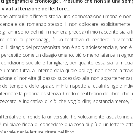
nti geografici e cronologici. Presumo che non sia una semp
viva l'attenzione del lettore...
ne attribuire all'intera storia una connotazione umana e non
a vicenda e del romanzo stesso. Il non collocare esplicitamente
li anni sono definiti in maniera precisa) il mio racconto sia a li
e nomi ai personaggi, è un tentativo di rendere la vicenda
o. Il disagio del protagonista non è solo adolescenziale, non è
sse percepito come un disagio umano, più o meno latente in ognu
 condizione sociale e famigliare, per quanto essa sia la micci
 umana tutta, all'interno della quale poi egli non riesce a trova
sazione di non-vita (il passo successivo alla non appartenenza
 tempo e dello spazio infiniti, rispetto ai quali il singolo indi
fermare la propria esistenza. Credo che il brano del libro, che t
zeccato e indicativo di ciò che voglio dire; sostanzialmente, i
l tentativo di renderla universale, ho volutamente lasciato indiz
 mi piace l'idea di concedere qualcosa di più a un lettore att
 vale per le letture citate nel libro.