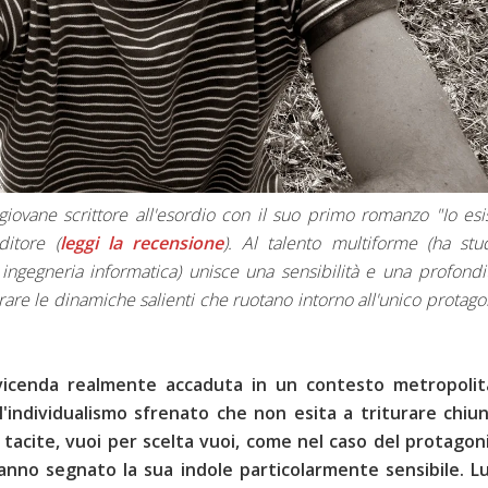
 giovane scrittore all'esordio con il suo primo romanzo "Io esi
itore (
leggi la recensione
). Al talento multiforme (ha stu
ingegneria informatica) unisce una sensibilità e una profondi
are le dinamiche salienti che ruotano intorno all'unico protago
 vicenda realmente accaduta in un contesto metropolit
l'individualismo sfrenato che non esita a triturare chiu
 tacite, vuoi per scelta vuoi, come nel caso del protagoni
hanno segnato la sua indole particolarmente sensibile. Lu