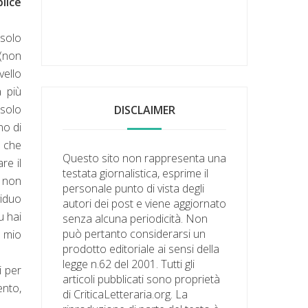
lice
 solo
 (non
vello
 più
 solo
DISCLAIMER
no di
a che
Questo sito non rappresenta una
re il
testata giornalistica, esprime il
) non
personale punto di vista degli
viduo
autori dei post e viene aggiornato
u hai
senza alcuna periodicità. Non
può pertanto considerarsi un
l mio
prodotto editoriale ai sensi della
legge n.62 del 2001. Tutti gli
i per
articoli pubblicati sono proprietà
ento,
di CriticaLetteraria.org. La