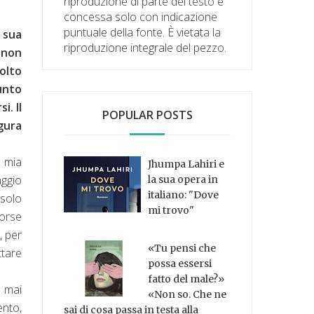
riproduzione di parte del testo è
concessa solo con indicazione
puntuale della fonte. È vietata la
 sua
riproduzione integrale del pezzo.
 non
olto
unto
i. Il
POPULAR POSTS
gura
 mia
Jhumpa Lahiri e
aggio
la sua opera in
italiano: "Dove
 solo
mi trovo"
forse
, per
«Tu pensi che
ttare
possa essersi
fatto del male?»
e mai
«Non so. Che ne
ento,
sai di cosa passa in testa alla