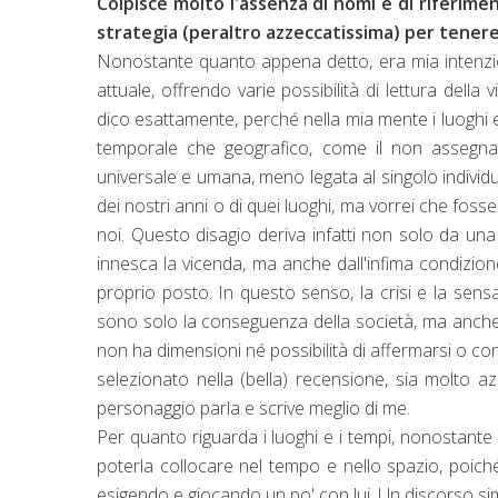
Colpisce molto l'assenza di nomi e di riferime
strategia (peraltro azzeccatissima) per tenere 
Nonostante quanto appena detto, era mia intenzio
attuale, offrendo varie possibilità di lettura dell
dico esattamente, perché nella mia mente i luoghi e g
temporale che geografico, come il non assegnar
universale e umana, meno legata al singolo individu
dei nostri anni o di quei luoghi, ma vorrei che fo
noi. Questo disagio deriva infatti non solo da una
innesca la vicenda, ma anche dall'infima condizione
proprio posto. In questo senso, la crisi e la sen
sono solo la conseguenza della società, ma anche del
non ha dimensioni né possibilità di affermarsi o con
selezionato nella (bella) recensione, sia molto az
personaggio parla e scrive meglio di me.
Per quanto riguarda i luoghi e i tempi, nonostante i
poterla collocare nel tempo e nello spazio, poiché
esigendo e giocando un po' con lui. Un discorso simile