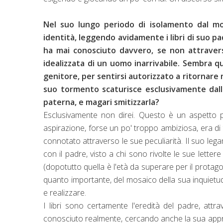
Nel suo lungo periodo di isolamento dal mon
identità, leggendo avidamente i libri di suo 
ha mai conosciuto davvero, se non attravers
idealizzata di un uomo inarrivabile. Sembra q
genitore, per sentirsi autorizzato a ritornare n
suo tormento scaturisce esclusivamente dall'i
paterna, e magari smitizzarla?
Esclusivamente non direi. Questo è un aspetto
aspirazione, forse un po' troppo ambiziosa, era di
connotato attraverso le sue peculiarità. Il suo leg
con il padre, visto a chi sono rivolte le sue letter
(dopotutto quella è l'età da superare per il protag
quanto importante, del mosaico della sua inquietudi
e realizzare.
I libri sono certamente l'eredità del padre, attra
conosciuto realmente, cercando anche la sua appro