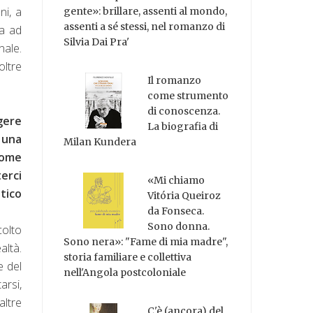
ni, a
gente»: brillare, assenti al mondo,
assenti a sé stessi, nel romanzo di
ta ad
Silvia Dai Pra'
nale.
oltre
Il romanzo
come strumento
di conoscenza.
ngere
La biografia di
 una
Milan Kundera
come
erci
«Mi chiamo
tico
Vitória Queiroz
da Fonseca.
Sono donna.
colto
Sono nera»: "Fame di mia madre",
altà.
storia familiare e collettiva
e del
nell'Angola postcoloniale
rsi,
altre
C'è (ancora) del