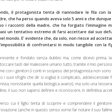
do, il protagonista tenta di riannodare le fila con la
padre, che ha perso quando aveva solo 5 anni e che dunque
o i racconti della madre, che ha forgiato l'immagine m
uasi un tentativo estremo di farsi accettare dal suo def
el mondo. E' evidente che, da solo, non riesce ad accettars
mpossibilità di confrontarsi in modo tangibile con la fi
 presente e fondato senza dubbio ma, come dicevo prima, la
 toccare tasti del malessere umano tutto, tramite il mio person
ame con i genitori (i conti in sospeso del protagonista non sono
e o i suoi sfoghi che dir si voglia) è complicato, adolescenziale 
onista, nonostante quella biologica avanzi), ma solo una tessera
ne, il suo non sapersi definire e riconoscere, in definitiva acce
verso cui il figlio tenta di scoprire e comprendere il genitor
vazione (anche in questo senso vorrei far notare il suo fallim