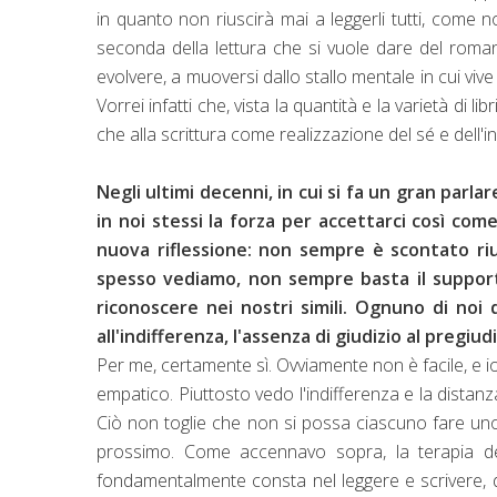
in quanto non riuscirà mai a leggerli tutti, come 
seconda della lettura che si vuole dare del roman
evolvere, a muoversi dallo stallo mentale in cui vi
Vorrei infatti che, vista la quantità e la varietà di l
che alla scrittura come realizzazione del sé e dell'
Negli ultimi decenni, in cui si fa un gran parla
in noi stessi la forza per accettarci così com
nuova riflessione: non sempre è scontato ri
spesso vediamo, non sempre basta il support
riconoscere nei nostri simili. Ognuno di noi 
all'indifferenza, l'assenza di giudizio al pregiudi
Per me, certamente sì. Ovviamente non è facile, e 
empatico. Piuttosto vedo l'indifferenza e la distanz
Ciò non toglie che non si possa ciascuno fare u
prossimo. Come accennavo sopra, la terapia de
fondamentalmente consta nel leggere e scrivere, 