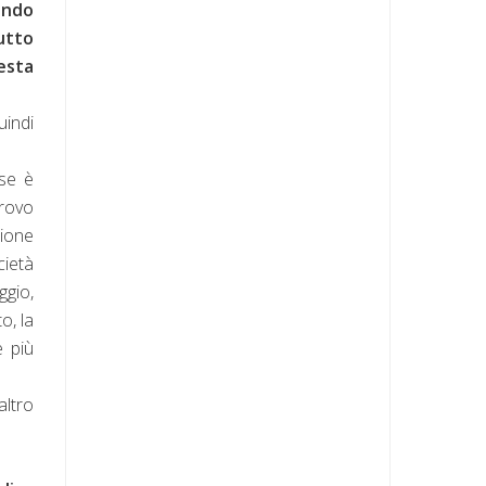
endo
utto
esta
uindi
rse è
trovo
zione
cietà
ggio,
o, la
e più
altro