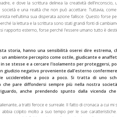
dre, e dove la scrittura delinea la creatività dell'inconscio, 
a società e una realtà che non può accettare. Tuttavia, com
gonista nell'ultima sua disperata azione fallisce. Questo forse p
rché la lettura e la scrittura sono stati grandi fonti di cambia
asi rapporto esterno, forse perché l'essere umano tutto è dest
ta storia, hanno una sensibilità oserei dire estrema, ch
i: un ambiente percepito come ostile, giudicante e anaffet
in se stesse e a cercare l'isolamento per proteggersi, po
n giudizio negativo proveniente dall'esterno confermer
 le ucciderebbe a poco a poco. Si tratta di uno sc
che pare diffondersi sempre più nella nostra società
riguardo, anche prendendo spunto dalla vicenda che
ienante, a tratti feroce e surreale. Il fatto di cronaca a cui mi
mi abbia colpito molto a suo tempo per le sue caratteristiche