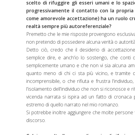
scelto di rifuggire gli esseri umani e lo spaz
progressivamente il contatto con la propria 
come amorevole accettazione) ha un ruolo cru
realtà sempre più autoreferenziale?
Premetto che le mie risposte provengono esclusivam
non pretendo di possedere alcuna verità o autorità,
Detto ciò, credo che il desiderio di accettazion
semplice dire, e anch'io lo sostengo, che conti 
semplicemente umano e che non vi sia alcuna ammi
quanto meno di chi ci sta più vicino, e tramite 
incomprensibile, o che rifiuta e frustra l'individ
l'isolamento dell'individuo che non si riconosce e r
vicenda narrata si ispira ad un fatto di cronaca 
estremo di quello narrato nel mio romanzo.
Si potrebbe inoltre aggiungere che molte persone v
discorso.