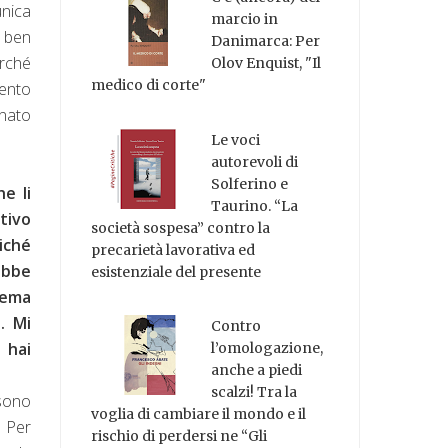
unica
marcio in
e ben
Danimarca: Per
erché
Olov Enquist, "Il
medico di corte"
mento
inato
Le voci
autorevoli di
Solferino e
e li
Taurino. “La
tivo
società sospesa” contro la
iché
precarietà lavorativa ed
ebbe
esistenziale del presente
hema
. Mi
Contro
 hai
l’omologazione,
anche a piedi
scalzi! Tra la
 sono
voglia di cambiare il mondo e il
. Per
rischio di perdersi ne “Gli