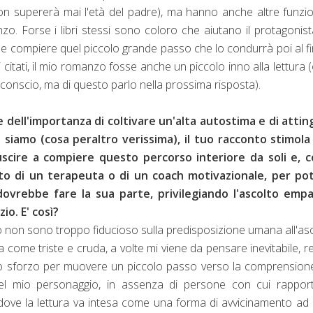
non supererà mai l'età del padre), ma hanno anche altre funzio
zo. Forse i libri stessi sono coloro che aiutano il protagonis
ve e compiere quel piccolo grande passo che lo condurrà poi al fi
ibri citati, il mio romanzo fosse anche un piccolo inno alla lettura (
inconscio, ma di questo parlo nella prossima risposta).
re dell'importanza di coltivare un'alta autostima e di atti
e siamo (cosa peraltro verissima), il tuo racconto stimola
uscire a compiere questo percorso interiore da soli e, 
o di un terapeuta o di un coach motivazionale, per pot
dovrebbe fare la sua parte, privilegiando l'ascolto empa
zio. E' così?
io non sono troppo fiducioso sulla predisposizione umana all'as
a come triste e cruda, a volte mi viene da pensare inevitabile, re
no sforzo per muovere un piccolo passo verso la comprension
l mio personaggio, in assenza di persone con cui rapporta
dove la lettura va intesa come una forma di avvicinamento ad 