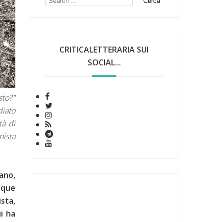
CRITICALETTERARIA SUI
SOCIAL...
sto?"
diato
tà di
nista
ano,
nque
sta,
i ha