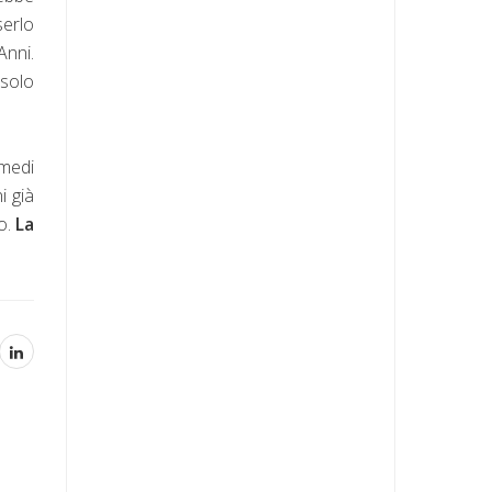
serlo
Anni.
 solo
imedi
i già
io.
La