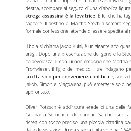
Maria, la mattina dopo che la madre adottiva scorge,
destra, scompare al seguito di una diabolica figu
strega assassina è la levatrice
. È lei che ha ta
rapitore. Il destino di Martha Stechlin sembra se
formale confessione, attende di essere spedita al 
Il boia si chiama Jakob Kuisl, è un gigante alto quas
artigli. Dopo una presentazione del genere
la Stec
colpevolezza. E con lui non credono che Martha s
Fronwieser, il figlio del medico. I tre indagano p
scritta solo per convenienza politica
e, sopratt
Jakob, Simon e Magdalena, può emergere solo nel 
approntato.
Oliver Potzsch è addirittura erede di una delle f
Germania. Se ne intende, dunque. Sa che i suoi an
ricrea con tocco preciso una piccola cittadina ba
dalle devastazioni di una guerra finita solo nel 164