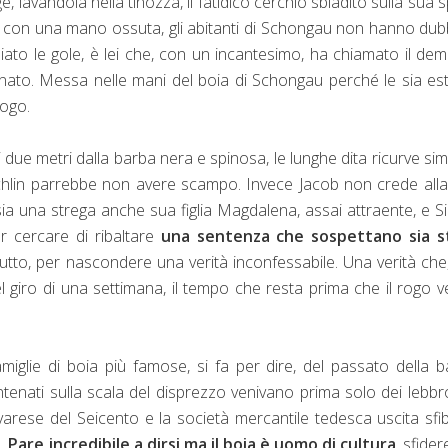
 lavandola nella tinozza, il fatidico cerchio sbiadito sulla sua s
ra con una mano ossuta, gli abitanti di Schongau non hanno dub
gliato le gole, è lei che, con un incantesimo, ha chiamato il de
gnato. Messa nelle mani del boia di Schongau perché le sia es
rogo.
i due metri dalla barba nera e spinosa, le lunghe dita ricurve simi
hlin
parrebbe non avere scampo. Invece Jacob non crede alla
ia una strega anche sua figlia Magdalena, assai attraente, e 
er cercare di ribaltare
una sentenza che sospettano sia s
utto, per nascondere una verità inconfessabile. Una verità che
giro di una settimana, il tempo che resta prima che il rogo 
amiglie di boia più famose, si fa per dire, del passato della 
tenati sulla scala del disprezzo venivano prima solo dei lebbr
varese del Seicento e la società mercantile tedesca uscita sfi
8.
Pare incredibile a dirsi ma il boia è uomo di cultura
, sfide