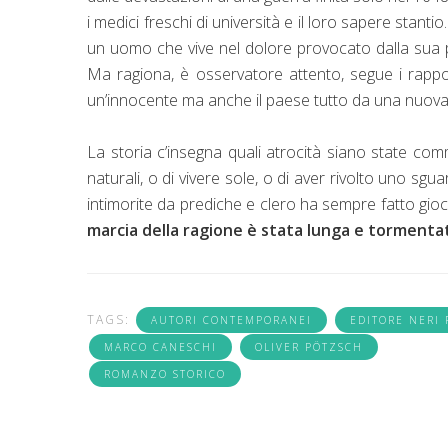
i medici freschi di università e il loro sapere sta
un uomo che vive nel dolore provocato dalla sua p
Ma ragiona, è osservatore attento, segue i rappor
un’innocente ma anche il paese tutto da una nuova c
La storia c’insegna quali atrocità siano state co
naturali, o di vivere sole, o di aver rivolto uno sgu
intimorite da prediche e clero ha sempre fatto gioco 
marcia della ragione è stata lunga e tormenta
TAGS:
AUTORI CONTEMPORANEI
EDITORE NERI
MARCO CANESCHI
OLIVER PÖTZSCH
ROMANZO STORICO