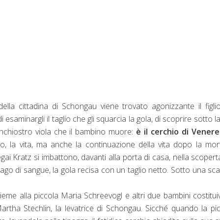
della cittadina di Schongau viene trovato agonizzante il figli
esaminargli il taglio che gli squarcia la gola, di scoprire sotto l
nchiostro viola che il bambino muore:
è il cerchio di Venere
 la vita, ma anche la continuazione della vita dopo la mort
i Kratz si imbattono, davanti alla porta di casa, nella scopert
n lago di sangue, la gola recisa con un taglio netto. Sotto una sc
eme alla piccola Maria Schreevogl e altri due bambini costitu
artha Stechlin, la levatrice di Schongau. Sicché quando la pi