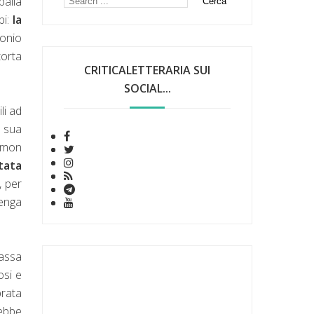
palla
bi:
la
monio
torta
CRITICALETTERARIA SUI
SOCIAL...
li ad
 sua
Simon
tata
, per
venga
bassa
osi e
brata
rebbe