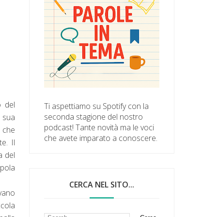
o del
Ti aspettiamo su Spotify con la
seconda stagione del nostro
a sua
podcast! Tante novità ma le voci
che
che avete imparato a conoscere.
e. Il
a del
apola
CERCA NEL SITO...
ivano
ccola