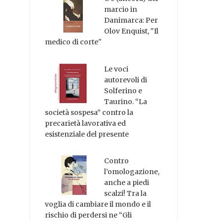
marcio in
Danimarca: Per
Olov Enquist, "Il
medico di corte"
Le voci
autorevoli di
Solferino e
Taurino. “La
società sospesa” contro la
precarietà lavorativa ed
esistenziale del presente
Contro
l’omologazione,
anche a piedi
scalzi! Tra la
voglia di cambiare il mondo e il
rischio di perdersi ne “Gli