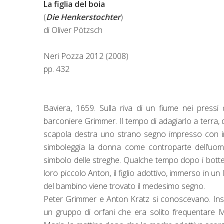
La figlia del boia
(
Die Henkerstochter
)
di Oliver Pötzsch
Neri Pozza 2012 (2008)
pp. 432
Baviera, 1659.
Sulla riva di un fiume nei pressi 
barconiere Grimmer. Il tempo di adagiarlo a terra, di 
scapola destra uno strano segno impresso con i
simboleggia la donna come controparte dell’uomo,
simbolo delle streghe. Qualche tempo dopo i bottega
loro piccolo Anton, il figlio adottivo, immerso in u
del bambino viene trovato il medesimo segno.
Peter Grimmer e Anton Kratz si conoscevano. Insi
un gruppo di orfani che era solito frequentare M