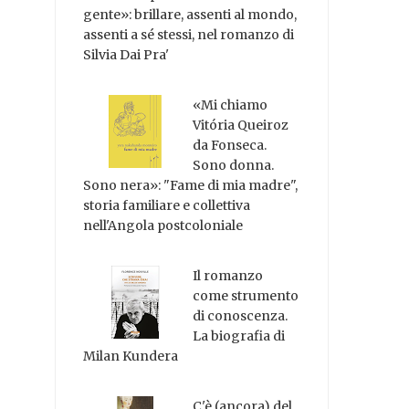
gente»: brillare, assenti al mondo,
assenti a sé stessi, nel romanzo di
Silvia Dai Pra'
«Mi chiamo
Vitória Queiroz
da Fonseca.
Sono donna.
Sono nera»: "Fame di mia madre",
storia familiare e collettiva
nell'Angola postcoloniale
Il romanzo
come strumento
di conoscenza.
La biografia di
Milan Kundera
C'è (ancora) del