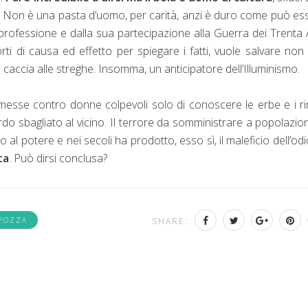
ntio. Non è una pasta d’uomo, per carità, anzi è duro come può es
rofessione e dalla sua partecipazione alla Guerra dei Trenta 
ti di causa ed effetto per spiegare i fatti, vuole salvare non
accia alle streghe. Insomma, un anticipatore dell’Illuminismo.
mmesse contro donne colpevoli solo di conoscere le erbe e i r
ardo sbagliato al vicino. Il terrore da somministrare a popolazion
al potere e nei secoli ha prodotto, esso sì, il maleficio dell’od
ta
. Può dirsi conclusa?
 POZZA
SHARE: