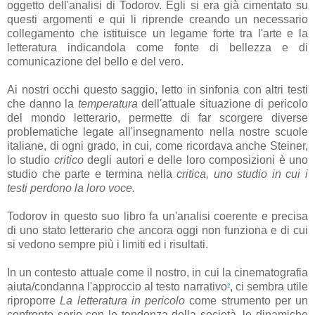
oggetto dell'analisi di Todorov. Egli si era già cimentato su
questi argomenti e qui li riprende creando un necessario
collegamento che istituisce un legame forte tra l'arte e la
letteratura indicandola come fonte di bellezza e di
comunicazione del bello e del vero.
Ai nostri occhi questo saggio, letto in sinfonia con altri testi
che danno la
temperatura
dell'attuale situazione di pericolo
del mondo letterario, permette di far scorgere diverse
problematiche legate all'insegnamento nella nostre scuole
italiane, di ogni grado, in cui, come ricordava anche Steiner,
lo studio
critico
degli autori e delle loro composizioni è uno
studio che parte e termina nella
critica, uno studio in cui i
testi perdono la loro voce.
Todorov in questo suo libro fa un'analisi coerente e precisa
di uno stato letterario che ancora oggi non funziona e di cui
si vedono sempre più i limiti ed i risultati.
In un contesto attuale come il nostro, in cui la cinematografia
aiuta/condanna l'approccio al testo narrativo
, ci sembra utile
2
riproporre
La letteratura in pericolo
come strumento per un
confronto serio con le tendenza della società, le dinamiche