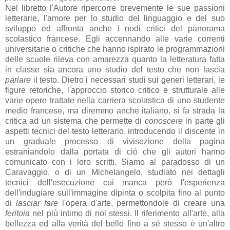
Nel
libretto l'Autore ripercorre brevemente le sue passioni
letterarie, l'amore per lo studio del linguaggio e del suo
sviluppo ed affronta anche i nodi critici del panorama
scolastico francese. Egli accennando alle varie correnti
universitarie o critiche che hanno ispirato le programmazioni
delle scuole rileva con amarezza quanto la letteratura fatta
in classe sia ancora uno studio del testo che non lascia
parlare
il testo. Dietro i necessari studi sui generi letterari, le
figure retoriche, l'approccio storico critico e strutturale alle
varie opere trattate nella carriera scolastica di uno studente
medio francese, ma diremmo anche italiano, si fa strada la
critica ad un sistema che permette di
conoscere
in parte gli
aspetti tecnici del testo letterario, introducendo il discente in
un graduale processo di vivisezione della pagina
estraniandolo dalla portata di ciò che gli autori hanno
comunicato con i loro scritti. Siamo al paradosso di un
Caravaggio, o di un Michelangelo, studiato nei dettagli
tecnici dell'esecuzione cui manca però l'esperienza
dell'indugiare sull'immagine dipinta o scolpita fino al punto
di
lasciar fare
l'opera d'arte, permettondole di creare una
feritoia
nel più intimo di noi stessi. Il riferimento all'arte, alla
bellezza ed alla verità del bello fino a sé stesso è un'altro