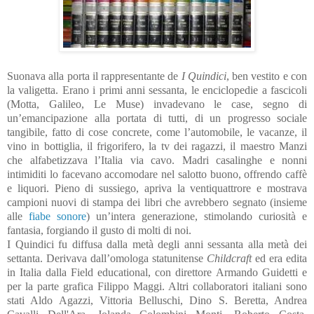
Suonava alla porta il rappresentante de
I Quindici
, ben vestito e con
la valigetta. Erano i primi anni sessanta, le enciclopedie a fascicoli
(Motta, Galileo, Le Muse) invadevano le case, segno di
un’emancipazione alla portata di tutti, di un progresso sociale
tangibile, fatto di cose concrete, come l’automobile, le vacanze, il
vino in bottiglia, il frigorifero, la tv dei ragazzi, il maestro Manzi
che alfabetizzava l’Italia via cavo. Madri casalinghe e nonni
intimiditi lo facevano accomodare nel salotto buono, offrendo caffè
e liquori. Pieno di sussiego, apriva la ventiquattrore e mostrava
campioni nuovi di stampa dei libri che avrebbero segnato (insieme
alle
fiabe sonore
) un’intera generazione, stimolando curiosità e
fantasia, forgiando il gusto di molti di noi.
I Quindici fu diffusa dalla metà degli anni sessanta alla metà dei
settanta. Derivava dall’omologa statunitense
Childcraft
ed era edita
in Italia dalla Field educational, con direttore
Armando Guidetti e
per la parte grafica Filippo Maggi. Altri collaboratori italiani sono
stati Aldo Agazzi, Vittoria Belluschi, Dino S. Beretta, Andrea