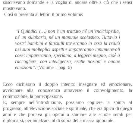
suscitavano domande e la voglia di andare oltre a ciò che i sensi
mostravano.
Così si presenta ai lettori il primo volume:
“I Quindici (…) non è un trattato né un’enciclopedia,
né un sillabario, né un manuale scolastico. Tuttavia i
vostri bambini e fanciulli troveranno in essa la realtà
nei suoi molteplici aspetti e impareranno innumerevoli
cose: impareranno, speriamo, a leggere meglio, cioè a
raccogliere, con intelligenza, esatte nozioni e buone
emozioni”.
(Volume 1 pag. 6)
Ecco dichiarato il doppio intento: insegnare ed emozionare,
avvicinare alla conoscenza attraverso il coinvolgimento, la
commozione, la partecipazione.
E, sempre nell’introduzione, possiamo cogliere la spinta al
progresso, all’elevazione sociale e spirituale, che era tipica di quegli
anni e che portava gli operai a studiare alle scuole serali per
diplomarsi, per innalzarsi al di sopra della massa ignorante.