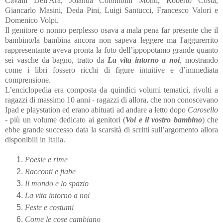
Cavalli Dell'Ara, Jolanda Colombini Monti, Roberto Costa,
Giancarlo Masini, Deda Pini, Luigi Santucci, Francesco Valori e
Domenico Volpi.
Il genitore o nonno perplesso osava a mala pena far presente che il
bambino/la bambina ancora non sapeva leggere ma l'aggurerrito
rappresentante aveva pronta la foto dell’ippopotamo grande quanto
sei vasche da bagno, tratto da
La vita intorno a noi
,
mostrando
come i libri fossero ricchi di figure intuitive e d’immediata
comprensione.
L’enciclopedia era composta da quindici volumi tematici, rivolti a
ragazzi di massimo 10 anni - ragazzi di allora, che non conoscevano
Ipad e playstation ed erano abituati ad andare a letto dopo
Carosello
-
più un volume dedicato ai genitori (
Voi e il vostro bambino
) che
ebbe grande successo data la scarsità di scritti sull’argomento allora
disponibili in Italia.
Poesie e rime
Racconti e fiabe
Il mondo e lo spazio
La vita intorno a noi
Feste e costumi
Come le cose cambiano