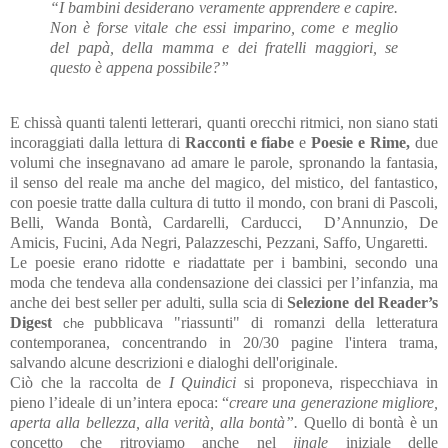
“I bambini desiderano veramente apprendere e capire.
Non è forse vitale che essi imparino, come e meglio
del papà, della mamma e dei fratelli maggiori, se
questo è appena possibile?”
E chissà quanti talenti letterari, quanti orecchi ritmici, non siano stati
incoraggiati dalla lettura di
Racconti e fiabe
e
Poesie e Rime,
due
volumi che
insegnavano ad amare le parole, spronando la fantasia,
il senso del reale ma anche del magico, del mistico, del fantastico,
con poesie tratte dalla cultura di tutto il mondo, con brani di Pascoli,
Belli, Wanda Bontà, Cardarelli, Carducci, D’Annunzio, De
Amicis, Fucini, Ada Negri, Palazzeschi, Pezzani, Saffo, Ungaretti.
Le poesie erano ridotte e riadattate per i bambini, secondo una
moda che tendeva alla condensazione dei classici per l’infanzia, ma
anche dei best seller per adulti, sulla scia di
Selezione del Reader’s
Digest
pubblicava
"riassunti" di romanzi della letteratura
che
contemporanea, concentrando in 20/30 pagine l'intera trama,
salvando alcune descrizioni e dialoghi dell'originale.
Ciò che la raccolta de
I Quindici
si proponeva, rispecchiava in
pieno l’ideale di un’intera epoca: “
creare una generazione migliore,
aperta alla bellezza, alla verità, alla bontà”.
Quello di bontà è un
concetto che ritroviamo anche nel
jingle
iniziale delle