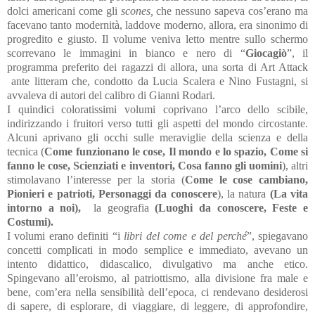
dolci americani come gli
scones,
che nessuno sapeva cos’erano ma
facevano tanto modernità, laddove moderno, allora, era sinonimo di
progredito e giusto. Il volume veniva letto mentre sullo schermo
scorrevano le immagini in bianco e nero di “
Giocagiò
”, il
programma preferito dei ragazzi di allora, una sorta di Art Attack
ante litteram che, condotto da Lucia Scalera e Nino Fustagni, si
avvaleva di autori del calibro di Gianni Rodari.
I quindici coloratissimi volumi coprivano l’arco dello scibile,
indirizzando i fruitori verso tutti gli aspetti del mondo circostante.
Alcuni aprivano gli occhi sulle meraviglie della scienza e della
tecnica (
Come funzionano le cose, Il mondo e lo spazio, Come si
fanno le cose, Scienziati e inventori, Cosa fanno gli uomini
),
altri
stimolavano l’interesse per la storia (
Come le cose cambiano,
Pionieri e patrioti, Personaggi da conoscere
), la natura
(La vita
intorno a noi),
la geografia
(Luoghi da conoscere, Feste e
Costumi).
I volumi erano definiti “i
libri del come e del perché
”, spiegavano
concetti complicati in modo semplice e immediato, avevano un
intento didattico, didascalico, divulgativo ma anche etico.
Spingevano all’eroismo, al patriottismo, alla divisione fra male e
bene, com’era nella sensibilità dell’epoca, ci rendevano desiderosi
di sapere, di esplorare, di viaggiare, di leggere, di approfondire,