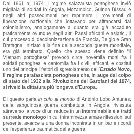
Dal 1961 al 1974 il regime salazarista portoghese inviò
migliaia di soldati in Angola, Mozambico, Guinea Bissau e
negli altri possedimenti per reprimere i movimenti di
liberazione nazionale che lottavano per affrancarsi dal
colonialismo, analogamente a quanto era già accaduto
praticamente ovunque negli altri Paesi africani e asiatici, il
cui processo di decolonizzazione da Francia, Belgio e Gran
Bretagna, iniziato alla fine della seconda guerra mondiale,
era già terminato. Quello che spesso viene definito “il
Vietnam portoghese” provocò circa novemila morti fra i
soldati portoghesi e centomila fra i civili africani, e costituì
uno dei principali fattori di sgretolamento dell’
Estado Novo
,
il regime parafascista portoghese che, in auge dal colpo
di stato del 1932 alla Rivoluzione dei Garofani del 1974,
si rivelò la dittatura più longeva d’Europa
.
Di questo parla
In culo al mondo
di António Lobo Antunes,
della sanguinosa guerra combattuta in Angola, rivissuta
attraverso la voce di un reduce in un
interminabile e a tratti
surreale monologo
in cui inframmezza amare riflessioni sul
presente,
avance
a una donna incontrata in un bar e ricordi
dell'esperienza traumatica della guerra.