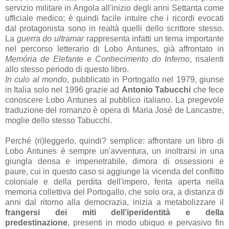
servizio militare in Angola all'inizio degli anni Settanta come
ufficiale medico; è quindi facile intuire che i ricordi evocati
dal protagonista sono in realtà quelli dello scrittore stesso.
La
guerra do ultramar
rappresenta infatti un tema importante
nel percorso letterario di Lobo Antunes, già affrontato in
Memória de Elefante
e
Conhecimento do Inferno
, risalenti
allo stesso periodo di questo libro.
In culo al mondo
, pubblicato in Portogallo nel 1979, giunse
in Italia solo nel 1996 grazie ad
Antonio Tabucchi
che fece
conoscere Lobo Antunes al pubblico italiano. La pregevole
traduzione del romanzo è opera di Maria José de Lancastre,
moglie dello stesso Tabucchi.
Perché (ri)leggerlo, quindi? semplice: affrontare un libro di
Lobo Antunes è sempre un'avventura, un inoltrarsi in una
giungla densa e impenetrabile, dimora di ossessioni e
paure, cui in questo caso si aggiunge la vicenda del conflitto
coloniale e della perdita dell'impero, ferita aperta nella
memoria collettiva del Portogallo, che solo ora, a distanza di
anni dal ritorno alla democrazia, inizia a metabolizzare il
frangersi dei miti dell’iperidentità e della
predestinazione
, presenti in modo ubiquo e pervasivo fin