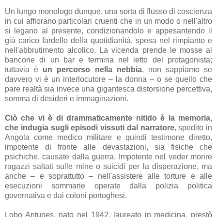
Un lungo monologo dunque, una sorta di flusso di coscienza
in cui affiorano particolari cruenti che in un modo o nell'altro
si legano al presente, condizionandolo e appesantendo il
già carico fardello della quotidianità, spesa nel rimpianto e
nell'abbrutimento alcolico. La vicenda prende le mosse al
bancone di un bar e termina nel letto del protagonista;
tuttavia è
un percorso nella nebbia
, non sappiamo se
davvero vi è un interlocutore – la donna – o se quello che
pare realtà sia invece una gigantesca distorsione percettiva,
somma di desideri e immaginazioni.
Ciò che vi è di drammaticamente nitido è la memoria,
che indugia sugli episodi vissuti dal narratore
, spedito in
Angola come medico militare e quindi testimone diretto,
impotente di fronte alle devastazioni, sia fisiche che
psichiche, causate dalla guerra. Impotente nel veder morire
ragazzi saltati sulle mine o suicidi per la disperazione, ma
anche – e soprattutto – nell'assistere alle torture e alle
esecuzioni sommarie operate dalla polizia politica
governativa e dai coloni portoghesi.
Lobo Antunes, nato nel 1942, laureato in medicina, prestò