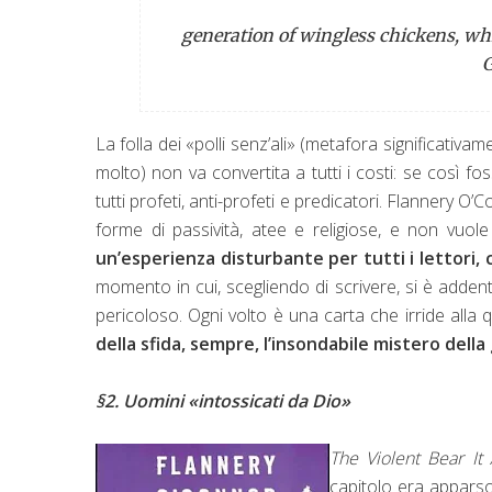
generation of wingless chickens, wh
G
La folla dei «polli senz’ali» (metafora significativame
molto) non va convertita a tutti i costi: se così 
tutti profeti, anti-profeti e predicatori. Flannery O’
forme di passività, atee e religiose, e non vuole 
un’esperienza disturbante per tutti i lettori,
momento in cui, scegliendo di scrivere, si è addent
pericoloso. Ogni volto è una carta che irride alla q
della sfida, sempre, l’insondabile mistero della 
§2. Uomini «intossicati da Dio»
The Violent Bear I
capitolo era appars