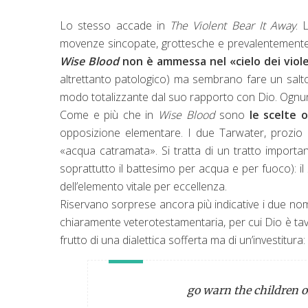
Lo stesso accade in
The Violent Bear It Away
.
L
movenze sincopate, grottesche e prevalentemente b
Wise Blood
non è ammessa nel «cielo dei viole
altrettanto patologico) ma sembrano fare un salto
modo totalizzante dal suo rapporto con Dio. Ognuno 
Come e più che in
Wise Blood
sono
le scelte 
opposizione elementare. I due Tarwater, prozio 
«acqua catramata». Si tratta di un tratto import
soprattutto il battesimo per acqua e per fuoco): il
dell’elemento vitale per eccellenza.
Riservano sorprese ancora più indicative i due nomi
chiaramente veterotestamentaria, per cui Dio è tavo
frutto di una dialettica sofferta ma di un’investitura
go warn the children of