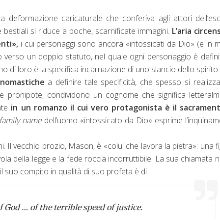
a deformazione caricaturale che conferiva agli attori dell’es
estiali si riduce a poche, scarnificate immagini.
L’aria circen
nti»,
i cui personaggi sono ancora «intossicati da Dio» (e in
 verso un doppio statuto, nel quale ogni personaggio è defini
di loro è la specifica incarnazione di uno slancio dello spirito.
onomastiche
a definire tale specificità, che spesso si realizz
e pronipote, condividono un cognome che significa letteral
ante
in un romanzo il cui vero protagonista è il sacramen
family name
dell’uomo «intossicato da Dio» esprime l’inquina
. Il vecchio prozio, Mason, è «colui che lavora la pietra»: una f
la della legge e la fede roccia incorruttibile. La sua chiamata 
: il suo compito in qualità di suo profeta è di
 God … of the terrible speed of justice.