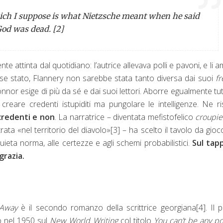
ich I suppose is what Nietzsche meant when he said
od was dead. [2]
nte attinta dal quotidiano: l’autrice allevava polli e pavoni, e li 
fosse stato, Flannery non sarebbe stata tanto diversa dai suoi
fr
Connor esige di più da sé e dai suoi lettori. Aborre egualmente tut
creare credenti istupiditi ma pungolare le intelligenze. Ne ri
 credenti e non
. La narratrice – diventata mefistofelico
croupi
rata «nel territorio del diavolo»
[3]
– ha scelto il tavolo da gioc
uieta norma, alle certezze e agli schemi probabilistici.
Sul tap
grazia.
t Away
è il secondo romanzo della scrittrice georgiana
[4]
. Il 
o nel 1950 sul
New World Writing
col titolo
You can’t be any p