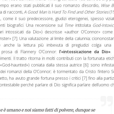
ttempo erano stati pubblicati il suo romanzo d’esordio,
Wise B
a di racconti,
A Good Man Is Hard To Find and Other Stories
(1
, come il suo predecessore, giudizi eterogenei, spesso vizia
menti biografici. Una recensione sul
Time
intitolata
God-Intoxi
i intossicati da Dio») descrisse «author O’Connor» come
inster»
[7]
. Una valutazione al limite della calunnia; ciononostant
 anche la lettura più imbevuta di pregiudizi colga una c
la prosa di Flannery O’Connor:
l’«intossicazione da Dio»
.
menti. Il tratto ritorna in molti contributi con la fortunata etic
 «God-haunted») coniata dalla stessa autrice
[6]
: sono infesta
i dei romanzi della O’Connor; è tormentato da Cristo l’intero 
 detto, ha avuto grande fortuna presso i critici
[7]
fino alla parti
contestabile perché parlare di Dio significa parlare dell’uomo c
he è umano e noi siamo fatti di polvere, dunque se