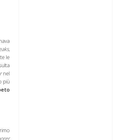
amava
eaks
,
te le
sulta
er
nel
o più
peto
primo
oorer