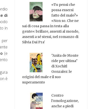
«Tu pensi che
ordio
possa essersi
se di
fatto del male?»
«Non so. Che ne
 modo
sai di cosa passa in testa alla
to in
gente»: brillare, assenti al mondo,
assenti a sé stessi, nel romanzo di
a per
Silvia Dai Pra'
mente
to
(e
"Anita de Monte
mento
ride per ultima"
di Xochitl
Gonzalez: le
igura
origini del male e il suo
non è
superamento
Contro
l’omologazione,
anche a piedi