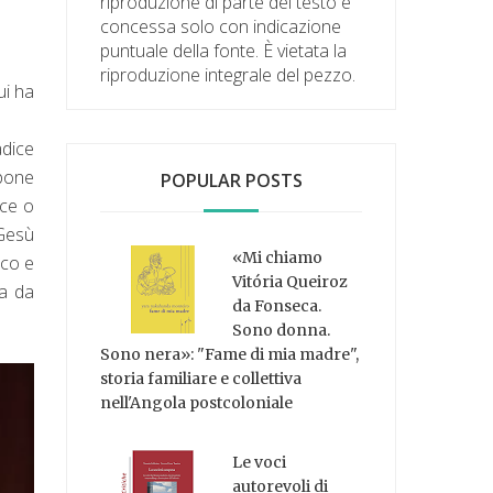
riproduzione di parte del testo è
concessa solo con indicazione
puntuale della fonte. È vietata la
riproduzione integrale del pezzo.
ui ha
adice
mpone
POPULAR POSTS
sce o
 Gesù
«Mi chiamo
co e
Vitória Queiroz
ia da
da Fonseca.
Sono donna.
Sono nera»: "Fame di mia madre",
storia familiare e collettiva
nell'Angola postcoloniale
Le voci
autorevoli di