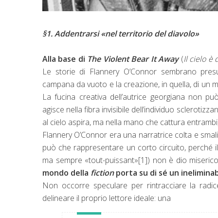
§1. Addentrarsi «nel territorio del diavolo»
Alla base di
The Violent Bear It Away
(
Il cielo è 
Le storie di Flannery O’Connor sembrano presup
campana da vuoto e la creazione, in quella, di un 
La fucina creativa dell’autrice georgiana non pu
agisce nella fibra invisibile dell’individuo sclerotizz
al cielo aspira, ma nella mano che cattura entrambi,
Flannery O’Connor era una narratrice colta e smaliz
può che rappresentare un corto circuito, perché i
ma sempre «tout-puissant»
[1]
) non è dio miseric
mondo della
fiction
porta su di sé un inelimina
Non occorre speculare per rintracciare la radic
delineare il proprio lettore ideale: una