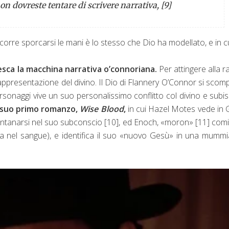
n dovreste tentare di scrivere narrativa, [9]
orre sporcarsi le mani è lo stesso che Dio ha modellato, e in c
nesca la macchina narrativa o’connoriana.
Per attingere alla r
a rappresentazione del divino. Il Dio di Flannery O’Connor si sco
rsonaggi vive un suo personalissimo conflitto col divino e subi
l suo primo romanzo,
Wise Blood
,
in cui Hazel Motes vede in
rintanarsi nel suo subconscio
[10]
, ed Enoch, «moron»
[11]
comi
nza nel sangue), e identifica il suo «nuovo Gesù» in una mumm