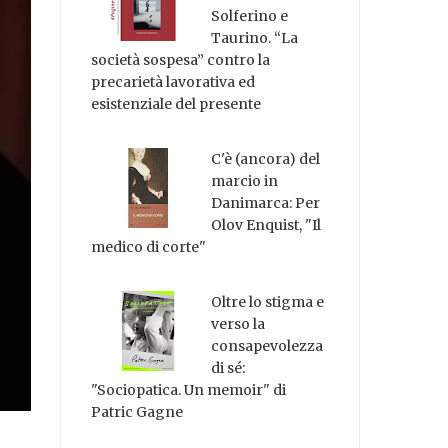
Solferino e
Taurino. “La
società sospesa” contro la
precarietà lavorativa ed
esistenziale del presente
C'è (ancora) del
marcio in
Danimarca: Per
Olov Enquist, "Il
medico di corte"
Oltre lo stigma e
verso la
consapevolezza
di sé:
"Sociopatica. Un memoir" di
Patric Gagne