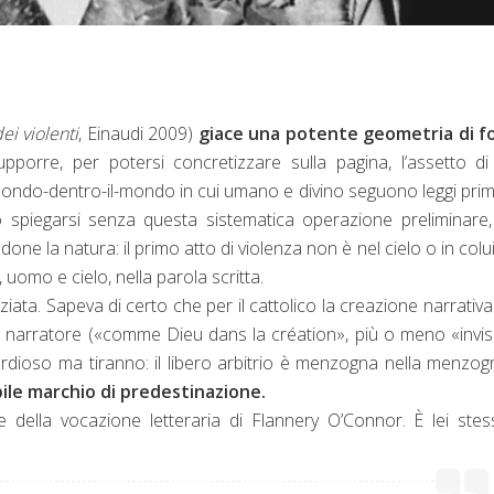
dei violenti
, Einaudi 2009)
giace una potente geometria di f
porre, per potersi concretizzare sulla pagina, l’assetto d
mondo-dentro-il-mondo in cui umano e divino seguono leggi primi
ò spiegarsi senza questa sistematica operazione preliminare
andone la natura: il primo atto di violenza non è nel cielo o in colu
 uomo e cielo, nella parola scritta.
iata. Sapeva di certo che per il cattolico la creazione narrativ
l narratore («comme Dieu dans la création», più o meno «invis
ordioso ma tiranno: il libero arbitrio è menzogna nella menzo
bile marchio di predestinazione.
e della vocazione letteraria di Flannery O’Connor.
È lei ste