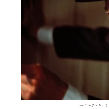
Hazel Motes (Brad Dourif) 