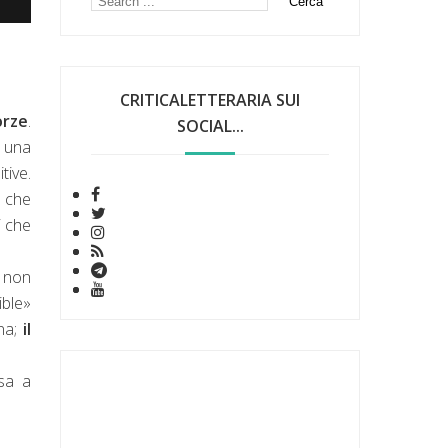
CRITICALETTERARIA SUI
orze
.
SOCIAL...
i una
tive.
, che
i che
a non
ible»
gna;
il
ssa a