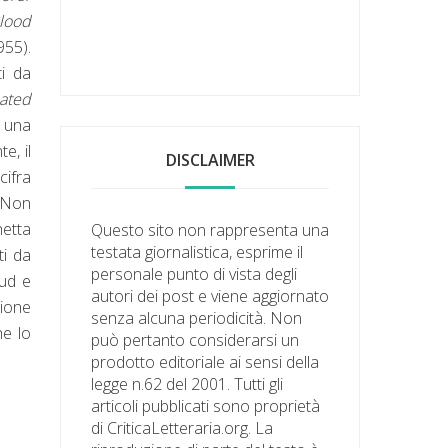
lood
955).
ti da
cated
 una
e, il
DISCLAIMER
ifra
 Non
hetta
Questo sito non rappresenta una
testata giornalistica, esprime il
ti da
personale punto di vista degli
Sud e
autori dei post e viene aggiornato
zione
senza alcuna periodicità. Non
he lo
può pertanto considerarsi un
prodotto editoriale ai sensi della
legge n.62 del 2001. Tutti gli
articoli pubblicati sono proprietà
di CriticaLetteraria.org. La