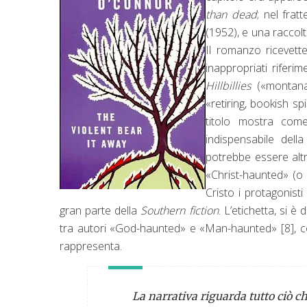
than dead
; nel fra
(1952), e una raccolt
Il romanzo ricevette
inappropriati riferi
Hillbillies
(«montanar
«retiring, bookish sp
titolo mostra come
indispensabile del
potrebbe essere altri
«Christ-haunted» (o
Cristo i protagonist
gran parte della
Southern fiction
. L’etichetta, si è
tra autori «God-haunted» e «Man-haunted»
[8]
, 
rappresenta.
La narrativa riguarda tutto ciò c