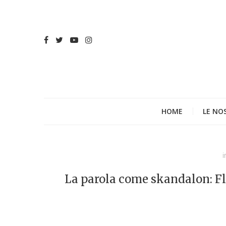
HOME
LE NO
i
La parola come skandalon: Fla