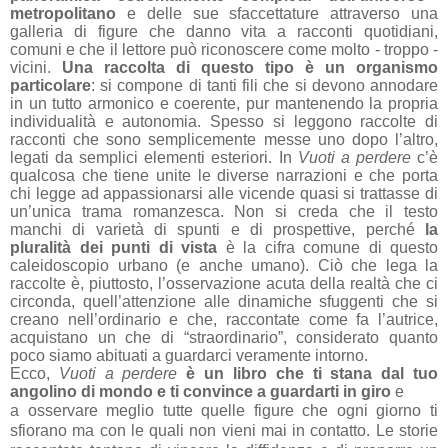
metropolitano
e delle sue sfaccettature attraverso una
galleria di figure che danno vita a racconti quotidiani,
comuni e che il lettore può riconoscere come molto - troppo -
vicini.
Una raccolta di questo tipo è un organismo
particolare
: si compone di tanti fili che si devono annodare
in un tutto armonico e coerente, pur mantenendo la propria
individualità e autonomia. Spesso si leggono raccolte di
racconti che sono semplicemente messe uno dopo l’altro,
legati da semplici elementi esteriori. In
Vuoti a perdere
c’è
qualcosa che tiene unite le diverse narrazioni e che porta
chi legge ad appassionarsi alle vicende quasi si trattasse di
un’unica trama romanzesca. Non si creda che il testo
manchi di varietà di spunti e di prospettive, perché
la
pluralità dei punti di vista
è la cifra comune di questo
caleidoscopio urbano (e anche umano). Ciò che lega la
raccolte è, piuttosto, l’osservazione acuta della realtà che ci
circonda, quell’attenzione alle dinamiche sfuggenti che si
creano nell’ordinario e che, raccontate come fa l’autrice,
acquistano un che di “straordinario”, considerato quanto
poco siamo abituati a guardarci veramente intorno.
Ecco,
Vuoti a perdere
è un libro che ti stana dal tuo
angolino di mondo e ti convince a guardarti in giro
e
a osservare meglio tutte quelle figure che ogni giorno ti
sfiorano ma con le quali non vieni mai in contatto. Le storie