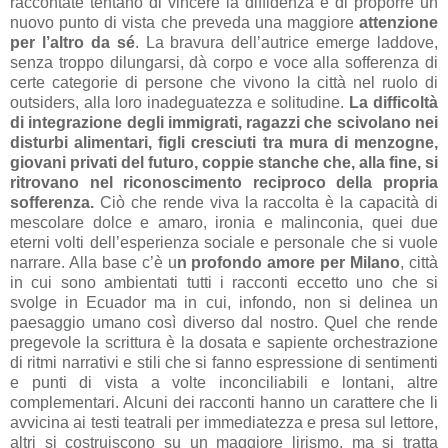
raccontate tentano di vincere la diffidenza e di proporre un
nuovo punto di vista che preveda una maggiore
attenzione
per l’altro da sé
. La bravura dell’autrice emerge laddove,
senza troppo dilungarsi, dà corpo e voce alla sofferenza di
certe categorie di persone che vivono la città nel ruolo di
outsiders, alla loro inadeguatezza e solitudine.
La difficoltà
di integrazione degli immigrati, ragazzi che scivolano nei
disturbi alimentari, figli cresciuti tra mura di menzogne,
giovani privati del futuro, coppie stanche che, alla fine, si
ritrovano nel riconoscimento reciproco della propria
sofferenza.
Ciò che rende viva la raccolta è la capacità di
mescolare dolce e amaro, ironia e malinconia, quei due
eterni volti dell’esperienza sociale e personale che si vuole
narrare. Alla base c’è u
n profondo amore per Milano
, città
in cui sono ambientati tutti i racconti eccetto uno che si
svolge in Ecuador ma in cui, infondo, non si delinea un
paesaggio umano così diverso dal nostro. Quel che rende
pregevole la scrittura è la dosata e sapiente orchestrazione
di ritmi narrativi e stili che si fanno espressione di sentimenti
e punti di vista a volte inconciliabili e lontani, altre
complementari. Alcuni dei racconti hanno un carattere che li
avvicina ai testi teatrali per immediatezza e presa sul lettore,
altri si costruiscono su un maggiore lirismo, ma si tratta