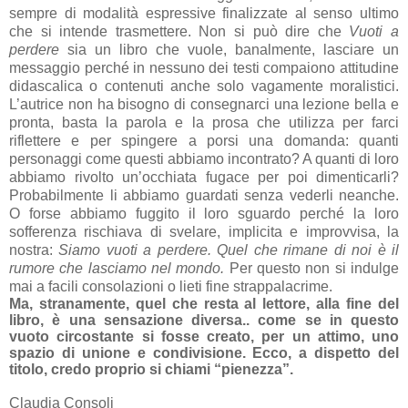
sempre di modalità espressive finalizzate al senso ultimo
che si intende trasmettere. Non si può dire che
Vuoti a
perdere
sia un libro che vuole, banalmente, lasciare un
messaggio perché in nessuno dei testi compaiono attitudine
didascalica o contenuti anche solo vagamente moralistici.
L’autrice non ha bisogno di consegnarci una lezione bella e
pronta, basta la parola e la prosa che utilizza per farci
riflettere e per spingere a porsi una domanda: quanti
personaggi come questi abbiamo incontrato? A quanti di loro
abbiamo rivolto un’occhiata fugace per poi dimenticarli?
Probabilmente li abbiamo guardati senza vederli neanche.
O forse abbiamo fuggito il loro sguardo perché la loro
sofferenza rischiava di svelare, implicita e improvvisa, la
nostra:
Siamo vuoti a perdere.
Quel che rimane di noi è il
rumore che lasciamo nel mondo.
Per questo non si indulge
mai a facili consolazioni o lieti fine strappalacrime.
Ma, stranamente, quel che resta al lettore, alla fine del
libro, è una sensazione diversa.. come se in questo
vuoto circostante si fosse creato, per un attimo, uno
spazio di unione e condivisione. Ecco, a dispetto del
titolo, credo proprio si chiami “pienezza”.
Claudia Consoli