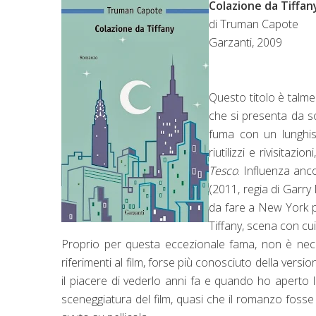
Colazione da Tiffan
di Truman Capote
Garzanti, 2009
Questo titolo è talme
che si presenta da sol
fuma con un lunghis
riutilizzi e rivisita
Tesco
. Influenza anc
(2011, regia di Garry
da fare a New York pe
Tiffany, scena con cui
Proprio per questa eccezionale fama, non è nece
riferimenti al film, forse più conosciuto della ver
il piacere di vederlo anni fa e quando ho aperto 
sceneggiatura del film, quasi che il romanzo foss