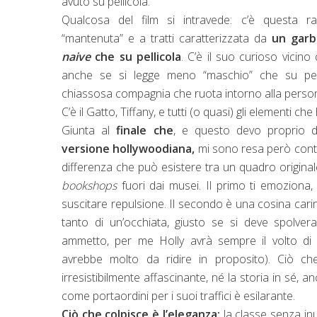
avuto su pellicola.
Qualcosa del film si intravede: c’è questa rag
“mantenuta” e a tratti caratterizzata da
un garb
naive
che su pellicola
. C’è il suo curioso vicino
anche se si legge meno “maschio” che su pellic
chiassosa compagnia che ruota intorno alla persona
C’è il Gatto, Tiffany, e tutti (o quasi) gli elementi ch
Giunta al
finale che
, e questo devo proprio d
versione hollywoodiana,
mi sono resa però conto 
differenza che può esistere tra un quadro originale
bookshops
fuori dai musei. Il primo ti emoziona
suscitare repulsione. Il secondo è una cosina cari
tanto di un’occhiata, giusto se si deve spolvera
ammetto, per me Holly avrà sempre il volto d
avrebbe molto da ridire in proposito). Ciò c
irresistibilmente affascinante, né la storia in sé, a
come portaordini per i suoi traffici è esilarante.
Ciò che colpisce è l’eleganza:
la classe senza inu