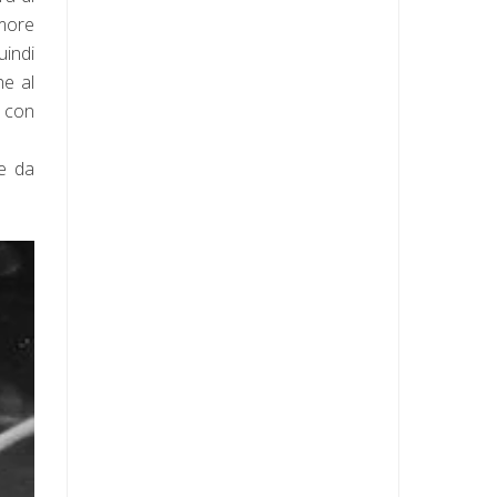
amore
uindi
he al
e con
ne da