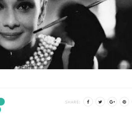
A
SHARE: