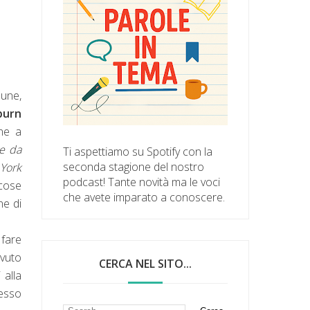
mune,
burn
ne a
ne da
Ti aspettiamo su Spotify con la
seconda stagione del nostro
York
podcast! Tante novità ma le voci
 cose
che avete imparato a conoscere.
ne di
 fare
avuto
CERCA NEL SITO...
 alla
cesso