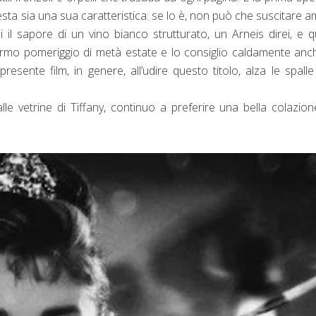
esta sia una sua caratteristica: se lo è, non può che suscitare 
i il sapore di un vino bianco strutturato, un Arneis direi, e q
fermo pomeriggio di metà estate e lo consiglio caldamente anc
resente film, in genere, all’udire questo titolo, alza le spall
le vetrine di Tiffany, continuo a preferire una bella colazio