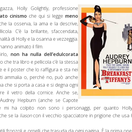
azza, Holly Golightly, professione
ato cinismo
che qui si legge
meno
 che la osserva, la ama e la descrive,
ola. C’è la brillante, sfaccendata,
lità di Holly e la osanna e vezzeggia.
e hanno animato il film.
irlo,
non ha nulla dell’edulcorata
che tra libro e pellicola c’è la stessa
 e il poster che lo raffigura e sta nei
, ti ammalia o, perché no, può anche
na che si porta a casa e si degna ogni
re il vetro della cornice. Anche se,
i Audrey Hepburn (anche se Capote
he mi ha colpito non sono i personaggi, per quanto Holly
nche se la
liason
con il vecchio spacciatore in prigione che usa 
tili fronzoli e orpelli che trasuda da ogni pagina. È la prima ope