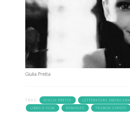
Giulia Pretta
TAGS:
GIULIA PRETTA
LETTERATURA AMERICAN
LIBRO E FILM
ROMANZO
TRUMAN CAPOTE