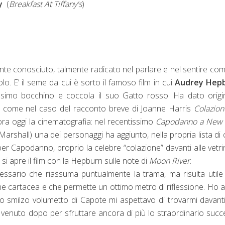
y
(
Breakfast At Tiffany's
)
nte conosciuto, talmente radicato nel parlare e nel sentire co
o. E’ il seme da cui è sorto il famoso film in cui
Audrey Hep
simo bocchino e coccola il suo Gatto rosso. Ha dato origi
zioni, come nel caso del racconto breve di Joanne Harris
Colazio
ora oggi la cinematografia: nel recentissimo
Capodanno a New 
 Marshall) una dei personaggi ha aggiunto, nella propria lista di
r Capodanno, proprio la celebre “colazione” davanti alle vetri
 si apre il film con la Hepburn sulle note di
Moon River
.
ssario che riassuma puntualmente la trama, ma risulta utile
sione cartacea e che permette un ottimo metro di riflessione. Ho 
lo smilzo volumetto di Capote mi aspettavo di trovarmi davanti
e venuto dopo per sfruttare ancora di più lo straordinario suc