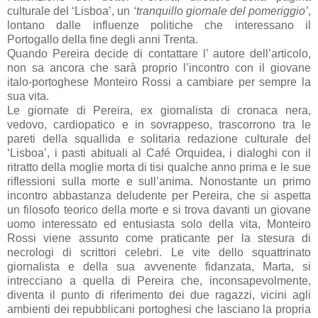
culturale del ‘Lisboa’, un
‘tranquillo giornale del pomeriggio’
,
lontano dalle influenze politiche che interessano il
Portogallo della fine degli anni Trenta.
Quando Pereira decide di contattare l’ autore dell’articolo,
non sa ancora che sarà proprio l’incontro con il giovane
italo-portoghese Monteiro Rossi a cambiare per sempre la
sua vita.
Le giornate di Pereira, ex giornalista di cronaca nera,
vedovo, cardiopatico e in sovrappeso, trascorrono tra le
pareti della squallida e solitaria redazione culturale del
‘Lisboa’, i pasti abituali al Café Orquidea, i dialoghi con il
ritratto della moglie morta di tisi qualche anno prima e le sue
riflessioni sulla morte e sull’anima. Nonostante un primo
incontro abbastanza deludente per Pereira, che si aspetta
un filosofo teorico della morte e si trova davanti un giovane
uomo interessato ed entusiasta solo della vita, Monteiro
Rossi viene assunto come praticante per la stesura di
necrologi di scrittori celebri. Le vite dello squattrinato
giornalista e della sua avvenente fidanzata, Marta, si
intrecciano a quella di Pereira che, inconsapevolmente,
diventa il punto di riferimento dei due ragazzi, vicini agli
ambienti dei repubblicani portoghesi che lasciano la propria