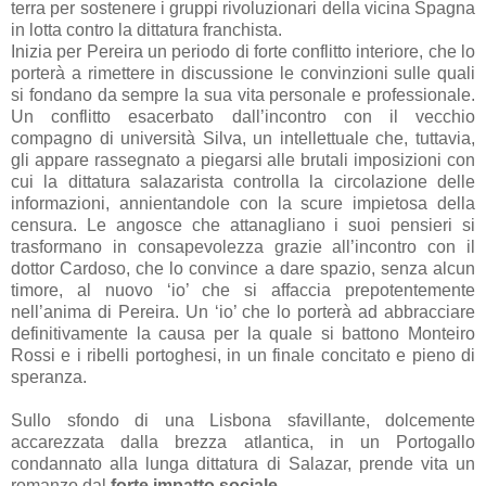
terra per sostenere i gruppi rivoluzionari della vicina Spagna
in lotta contro la dittatura franchista.
Inizia per Pereira un periodo di forte conflitto interiore, che lo
porterà a rimettere in discussione le convinzioni sulle quali
si fondano da sempre la sua vita personale e professionale.
Un conflitto esacerbato dall’incontro con il vecchio
compagno di università Silva, un intellettuale che, tuttavia,
gli appare rassegnato a piegarsi alle brutali imposizioni con
cui la dittatura salazarista controlla la circolazione delle
informazioni, annientandole con la scure impietosa della
censura. Le angosce che attanagliano i suoi pensieri si
trasformano in consapevolezza grazie all’incontro con il
dottor Cardoso, che lo convince a dare spazio, senza alcun
timore, al nuovo ‘io’ che si affaccia prepotentemente
nell’anima di Pereira. Un ‘io’ che lo porterà ad abbracciare
definitivamente la causa per la quale si battono Monteiro
Rossi e i ribelli portoghesi, in un finale concitato e pieno di
speranza.
Sullo sfondo di una Lisbona sfavillante, dolcemente
accarezzata dalla brezza atlantica, in un Portogallo
condannato alla lunga dittatura di Salazar, prende vita un
romanzo dal
forte impatto sociale
.