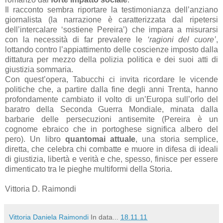
Il racconto sembra riportare la testimonianza dell’anziano
giornalista (la narrazione è caratterizzata dal ripetersi
dell’intercalare ‘sostiene Pereira’) che impara a misurarsi
con la necessità di far prevalere le
‘ragioni del cuore’
,
lottando contro l’appiattimento delle coscienze imposto dalla
dittatura per mezzo della polizia politica e dei suoi atti di
giustizia sommaria.
Con quest’opera, Tabucchi ci invita ricordare le vicende
politiche che, a partire dalla fine degli anni Trenta, hanno
profondamente cambiato il volto di un’Europa sull’orlo del
baratro della Seconda Guerra Mondiale, minata dalla
barbarie delle persecuzioni antisemite (Pereira è un
cognome ebraico che in portoghese significa albero del
pero). Un libro
quantomai attuale
, una storia semplice,
diretta, che celebra chi combatte e muore in difesa di ideali
di giustizia, libertà e verità e che, spesso, finisce per essere
dimenticato tra le pieghe multiformi della Storia.
Vittoria D. Raimondi
Vittoria Daniela Raimondi
In data...
18.11.11