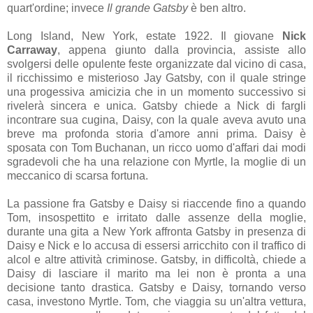
quart'ordine; invece
Il grande Gatsby
è ben altro.
Long Island, New York, estate 1922. Il giovane
Nick
Carraway
, appena giunto dalla provincia, assiste allo
svolgersi delle opulente feste organizzate dal vicino di casa,
il ricchissimo e misterioso Jay Gatsby, con il quale stringe
una progessiva amicizia che in un momento successivo si
rivelerà sincera e unica. Gatsby chiede a Nick di fargli
incontrare sua cugina, Daisy, con la quale aveva avuto una
breve ma profonda storia d'amore anni prima. Daisy è
sposata con Tom Buchanan, un ricco uomo d'affari dai modi
sgradevoli che ha una relazione con Myrtle, la moglie di un
meccanico di scarsa fortuna.
La passione fra Gatsby e Daisy si riaccende fino a quando
Tom, insospettito e irritato dalle assenze della moglie,
durante una gita a New York affronta Gatsby in presenza di
Daisy e Nick e lo accusa di essersi arricchito con il traffico di
alcol e altre attività criminose. Gatsby, in difficoltà, chiede a
Daisy di lasciare il marito ma lei non è pronta a una
decisione tanto drastica. Gatsby e Daisy, tornando verso
casa, investono Myrtle. Tom, che viaggia su un'altra vettura,