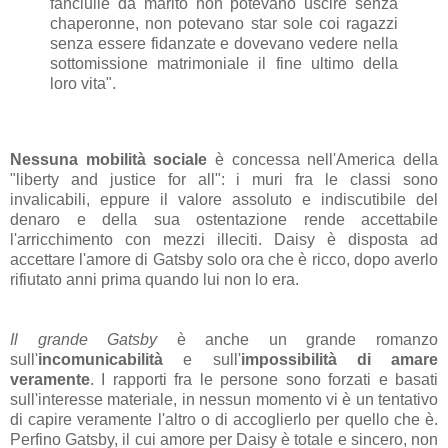
fanciulle da marito non potevano uscire senza
chaperonne, non potevano star sole coi ragazzi
senza essere fidanzate e dovevano vedere nella
sottomissione matrimoniale il fine ultimo della
loro vita".
Nessuna mobilità sociale
è concessa nell'America della
"liberty and justice for all": i muri fra le classi sono
invalicabili, eppure il valore assoluto e indiscutibile del
denaro e della sua ostentazione rende accettabile
l'arricchimento con mezzi illeciti. Daisy è disposta ad
accettare l'amore di Gatsby solo ora che è ricco, dopo averlo
rifiutato anni prima quando lui non lo era.
Il grande Gatsby
è anche un grande romanzo
sull'
incomunicabilità
e sull'
impossibilità di amare
veramente
. I rapporti fra le persone sono forzati e basati
sull'interesse materiale, in nessun momento vi è un tentativo
di capire veramente l'altro o di accoglierlo per quello che è.
Perfino Gatsby, il cui amore per Daisy è totale e sincero, non