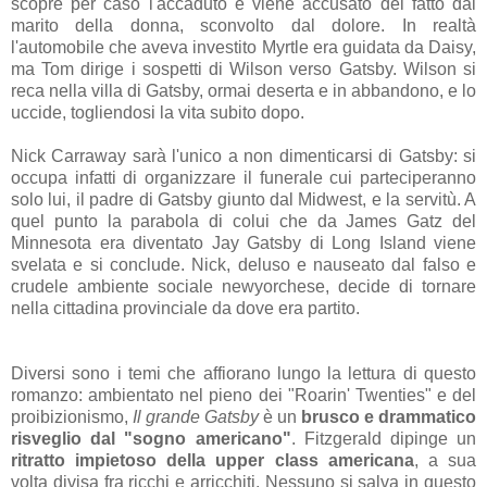
scopre per caso l'accaduto e viene accusato del fatto dal
marito della donna, sconvolto dal dolore. In realtà
l'automobile che aveva investito Myrtle era guidata da Daisy,
ma Tom dirige i sospetti di Wilson verso Gatsby. Wilson si
reca nella villa di Gatsby, ormai deserta e in abbandono, e lo
uccide, togliendosi la vita subito dopo.
Nick Carraway sarà l'unico a non dimenticarsi di Gatsby: si
occupa infatti di organizzare il funerale cui parteciperanno
solo lui, il padre di Gatsby giunto dal Midwest, e la servitù. A
quel punto la parabola di colui che da James Gatz del
Minnesota era diventato Jay Gatsby di Long Island viene
svelata e si conclude. Nick, deluso e nauseato dal falso e
crudele ambiente sociale newyorchese, decide di tornare
nella cittadina provinciale da dove era partito.
Diversi sono i temi che affiorano lungo la lettura di questo
romanzo: ambientato nel pieno dei "Roarin' Twenties" e del
proibizionismo,
Il grande Gatsby
è un
brusco e drammatico
risveglio dal "sogno americano"
. Fitzgerald dipinge un
ritratto impietoso della upper class americana
, a sua
volta divisa fra ricchi e arricchiti. Nessuno si salva in questo