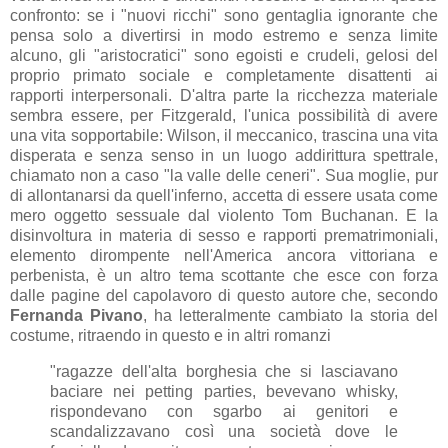
confronto: se i "nuovi ricchi" sono gentaglia ignorante che
pensa solo a divertirsi in modo estremo e senza limite
alcuno, gli "aristocratici" sono egoisti e crudeli, gelosi del
proprio primato sociale e completamente disattenti ai
rapporti interpersonali. D'altra parte la ricchezza materiale
sembra essere, per Fitzgerald, l'unica possibilità di avere
una vita sopportabile: Wilson, il meccanico, trascina una vita
disperata e senza senso in un luogo addirittura spettrale,
chiamato non a caso "la valle delle ceneri". Sua moglie, pur
di allontanarsi da quell'inferno, accetta di essere usata come
mero oggetto sessuale dal violento Tom Buchanan. E la
disinvoltura in materia di sesso e rapporti prematrimoniali,
elemento dirompente nell'America ancora vittoriana e
perbenista, è un altro tema scottante che esce con forza
dalle pagine del capolavoro di questo autore che, secondo
Fernanda Pivano
, ha letteralmente cambiato la storia del
costume, ritraendo in questo e in altri romanzi
"ragazze dell'alta borghesia che si lasciavano
baciare nei petting parties, bevevano whisky,
rispondevano con sgarbo ai genitori e
scandalizzavano così una società dove le