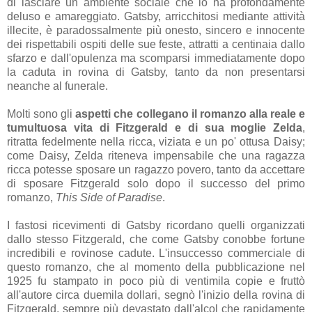
di lasciare un ambiente sociale che lo ha profondamente
deluso e amareggiato. Gatsby, arricchitosi mediante attività
illecite, è paradossalmente più onesto, sincero e innocente
dei rispettabili ospiti delle sue feste, attratti a centinaia dallo
sfarzo e dall'opulenza ma scomparsi immediatamente dopo
la caduta in rovina di Gatsby, tanto da non presentarsi
neanche al funerale.
Molti sono gli
aspetti che collegano il romanzo alla reale e
tumultuosa vita di Fitzgerald e di sua moglie Zelda
,
ritratta fedelmente nella ricca, viziata e un po' ottusa Daisy;
come Daisy, Zelda riteneva impensabile che una ragazza
ricca potesse sposare un ragazzo povero, tanto da accettare
di sposare Fitzgerald solo dopo il successo del primo
romanzo,
This Side of Paradise
.
I fastosi ricevimenti di Gatsby ricordano quelli organizzati
dallo stesso Fitzgerald, che come Gatsby conobbe fortune
incredibili e rovinose cadute. L'insuccesso commerciale di
questo romanzo, che al momento della pubblicazione nel
1925 fu stampato in poco più di ventimila copie e fruttò
all'autore circa duemila dollari, segnò l'inizio della rovina di
Fitzgerald, sempre più devastato dall'alcol che rapidamente