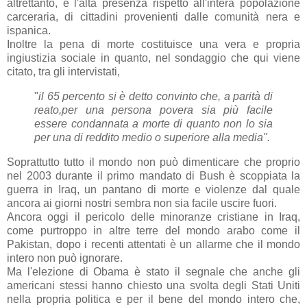
altrettanto, è l'alta presenza rispetto all'intera popolazione
carceraria, di cittadini provenienti dalle comunità nera e
ispanica.
Inoltre la pena di morte costituisce una vera e propria
ingiustizia sociale in quanto, nel sondaggio che qui viene
citato, tra gli intervistati,
"
il 65 percento si è detto convinto che, a parità di
reato,per una persona povera sia più facile
essere condannata a morte di quanto non lo sia
per una di reddito medio o superiore alla media".
Soprattutto tutto il mondo non può dimenticare che proprio
nel 2003 durante il primo mandato di Bush è scoppiata la
guerra in Iraq, un pantano di morte e violenze dal quale
ancora ai giorni nostri sembra non sia facile uscire fuori.
Ancora oggi il pericolo delle minoranze cristiane in Iraq,
come purtroppo in altre terre del mondo arabo come il
Pakistan, dopo i recenti attentati è un allarme che il mondo
intero non può ignorare.
Ma l'elezione di Obama è stato il segnale che anche gli
americani stessi hanno chiesto una svolta degli Stati Uniti
nella propria politica e per il bene del mondo intero che,