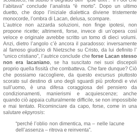
l’abitava” conclude l’analista “è morto”. Dopo un ultimo
duetto, che dopo l’iniziale dialettica diviene tristemente
monocorde, l’ombra di Lacan, delusa, scompare.
L’autrice non azzarda soluzioni, non finge ipotesi, non
propone ricette; altrimenti, forse, invece di un’opera così
veloce e originale avrebbe scritto un tomo di dieci volumi.
Anzi, dietro l’angolo c’è ancora il paradosso: inversamente
al famoso giudizio di Nietzsche su Cristo, da lui definito l’
“unico cristiano”, l’autrice conclude che
forse Lacan stesso
non era lacaniano
, se ha suscitato nei suoi discepoli
proprio quella fissità che combatteva. Che fare dunque? Ciò
che possiamo raccogliere, da questo
excursus
piuttosto
scorato sul destino di uno degli sguardi più profondi e vivi
sull’uomo, è una difesa coraggiosa del pensiero da
condizionamenti, manierismi e acquiescenze; anche
quando ciò appaia culturalmente difficile, se non impossibile
e mai tentato. Ricominciare da capo, forse, come in una
salutare
ekpyrosis
:
“perché l’oblio non dimentica, ma – nelle lacune
dell’assenza – ritrova e reinventa”.