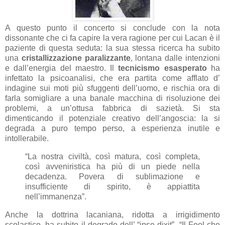
A questo punto il concerto si conclude con la nota
dissonante che ci fa capire la vera ragione per cui Lacan è il
paziente di questa seduta: la sua stessa ricerca ha subito
una
cristallizzazione paralizzante
, lontana dalle intenzioni
e dall’energia del maestro. Il
tecnicismo esasperato
ha
infettato la psicoanalisi, che era partita come afflato d’
indagine sui moti più sfuggenti dell’uomo, e rischia ora di
farla somigliare a una banale macchina di risoluzione dei
problemi, a un’ottusa fabbrica di sazietà. Si sta
dimenticando il potenziale creativo dell’angoscia: la si
degrada a puro tempo perso, a esperienza inutile e
intollerabile.
“La nostra civiltà, così matura, così completa,
così avveniristica ha più di un piede nella
decadenza. Povera di sublimazione e
insufficiente di spirito, è appiattita
nell’immanenza”.
Anche la dottrina lacaniana, ridotta a irrigidimento
scolastico, ha subito il degrado dell’ “ipse dixit”. “Il Fool che