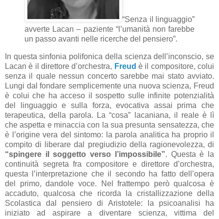
“Senza il linguaggio”
avverte Lacan – paziente “l’umanità non farebbe
un passo avanti nelle ricerche del pensiero”.
In questa sinfonia polifonica della scienza dell’inconscio, se
Lacan è il direttore d’orchestra,
Freud
è il compositore, colui
senza il quale nessun concerto sarebbe mai stato avviato.
Lungi dal fondare semplicemente una nuova scienza, Freud
è colui che ha acceso il sospetto sulle infinite potenzialità
del linguaggio e sulla forza, evocativa assai prima che
terapeutica, della parola. La “cosa” lacaniana, il reale è lì
che aspetta e minaccia con la sua presunta sensatezza, che
è l’origine vera del sintomo: la parola analitica ha proprio il
compito di liberare dal pregiudizio della ragionevolezza, di
“spingere il soggetto verso l’impossibile”
. Questa è la
continuità segreta fra compositore e direttore d’orchestra,
questa l’interpretazione che il secondo ha fatto dell’opera
del primo, dandole voce. Nel frattempo però qualcosa è
accaduto, qualcosa che ricorda la cristallizzazione della
Scolastica dal pensiero di Aristotele: la psicoanalisi ha
iniziato ad aspirare a diventare scienza, vittima del