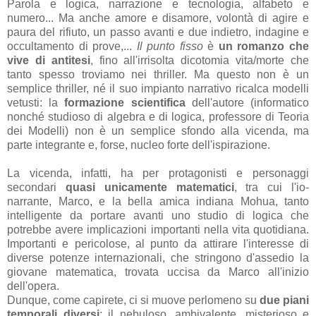
Parola e logica, narrazione e tecnologia, alfabeto e
numero... Ma anche amore e disamore, volontà di agire e
paura del rifiuto, un passo avanti e due indietro, indagine e
occultamento di prove,...
Il punto fisso
è
un romanzo che
vive di antitesi
, fino all'irrisolta dicotomia vita/morte che
tanto spesso troviamo nei thriller. Ma questo non è un
semplice thriller, né il suo impianto narrativo ricalca modelli
vetusti: la
formazione scientifica
dell'autore (informatico
nonché studioso di algebra e di logica, professore di Teoria
dei Modelli) non è un semplice sfondo alla vicenda, ma
parte integrante e, forse, nucleo forte dell'ispirazione.
La vicenda, infatti, ha per protagonisti e personaggi
secondari
quasi unicamente matematici
, tra cui l'io-
narrante, Marco, e la bella amica indiana Mohua, tanto
intelligente da portare avanti uno studio di logica che
potrebbe avere implicazioni importanti nella vita quotidiana.
Importanti e pericolose, al punto da attirare l'interesse di
diverse potenze internazionali, che stringono d'assedio la
giovane matematica, trovata uccisa da Marco all'inizio
dell'opera.
Dunque, come capirete, ci si muove perlomeno su
due piani
temporali diversi
: il nebuloso, ambivalente, misterioso e