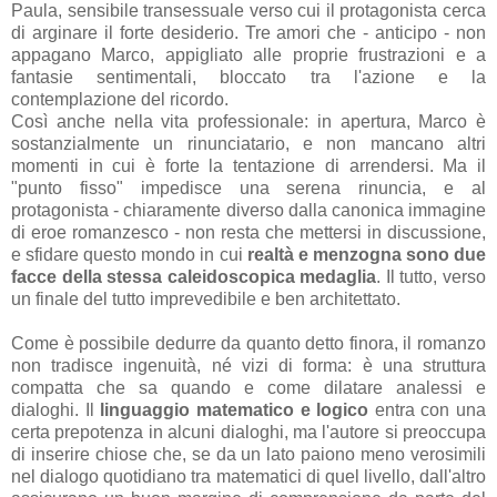
Paula, sensibile transessuale verso cui il protagonista cerca
di arginare il forte desiderio. Tre amori che - anticipo - non
appagano Marco, appigliato alle proprie frustrazioni e a
fantasie sentimentali, bloccato tra l'azione e la
contemplazione del ricordo.
Così anche nella vita professionale: in apertura, Marco è
sostanzialmente un rinunciatario, e non mancano altri
momenti in cui è forte la tentazione di arrendersi. Ma il
"punto fisso" impedisce una serena rinuncia, e al
protagonista - chiaramente diverso dalla canonica immagine
di eroe romanzesco - non resta che mettersi in discussione,
e sfidare questo mondo in cui
realtà e menzogna sono due
facce della stessa caleidoscopica medaglia
. Il tutto, verso
un finale del tutto imprevedibile e ben architettato.
Come è possibile dedurre da quanto detto finora, il romanzo
non tradisce ingenuità, né vizi di forma: è una struttura
compatta che sa quando e come dilatare analessi e
dialoghi. Il
linguaggio matematico e logico
entra con una
certa prepotenza in alcuni dialoghi, ma l'autore si preoccupa
di inserire chiose che, se da un lato paiono meno verosimili
nel dialogo quotidiano tra matematici di quel livello, dall'altro