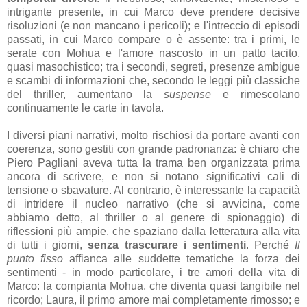
intrigante presente, in cui Marco deve prendere decisive
risoluzioni (e non mancano i pericoli); e l'intreccio di episodi
passati, in cui Marco compare o è assente: tra i primi, le
serate con Mohua e l'amore nascosto in un patto tacito,
quasi masochistico; tra i secondi, segreti, presenze ambigue
e scambi di informazioni che, secondo le leggi più classiche
del thriller, aumentano la
suspense
e rimescolano
continuamente le carte in tavola.
I diversi piani narrativi, molto rischiosi da portare avanti con
coerenza, sono gestiti con grande padronanza: è chiaro che
Piero Pagliani aveva tutta la trama ben organizzata prima
ancora di scrivere, e non si notano significativi cali di
tensione o sbavature. Al contrario, è interessante la capacità
di intridere il nucleo narrativo (che si avvicina, come
abbiamo detto, al thriller o al genere di spionaggio) di
riflessioni più ampie, che spaziano dalla letteratura alla vita
di tutti i giorni,
senza trascurare i sentimenti
. Perché
Il
punto fisso
affianca alle suddette tematiche la forza dei
sentimenti - in modo particolare, i tre amori della vita di
Marco: la compianta Mohua, che diventa quasi tangibile nel
ricordo; Laura, il primo amore mai completamente rimosso; e