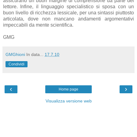
assicurano un buon margine di comprensione da parte del
lettore. Infine, il linguaggio specialistico si sposa con un
buon livello di ricchezza lessicale, per una sintassi piuttosto
articolata, dove non mancano andamenti argomentativi
impeccabili da mente scientifica.
GMG
GMGhioni
In data...
17.7.10
Condividi
‹
›
Home page
Visualizza versione web