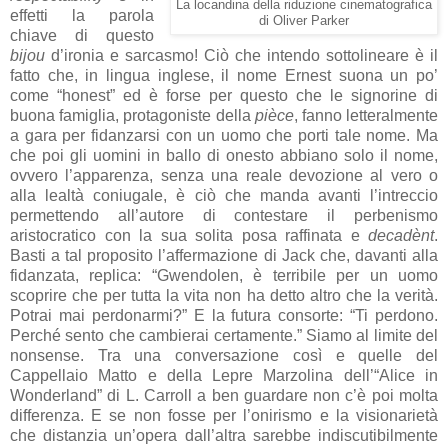
La locandina della riduzione cinematografica
effetti la parola
di Oliver Parker
chiave di questo
bijou
d’ironia e sarcasmo! Ciò che intendo sottolineare è il
fatto che, in lingua inglese, il nome Ernest suona un po’
come “honest” ed è forse per questo che le signorine di
buona famiglia, protagoniste della
pièce
, fanno letteralmente
a gara per fidanzarsi con un uomo che porti tale nome. Ma
che poi gli uomini in ballo di onesto abbiano solo il nome,
ovvero l’apparenza, senza una reale devozione al vero o
alla lealtà coniugale, è ciò che manda avanti l’intreccio
permettendo all’autore di contestare il perbenismo
aristocratico con la sua solita posa raffinata e
decadènt
.
Basti a tal proposito l’affermazione di Jack che, davanti alla
fidanzata, replica: “Gwendolen, è terribile per un uomo
scoprire che per tutta la vita non ha detto altro che la verità.
Potrai mai perdonarmi?” E la futura consorte: “Ti perdono.
Perché sento che cambierai certamente.” Siamo al limite del
nonsense. Tra una conversazione così e quelle del
Cappellaio Matto e della Lepre Marzolina dell’“Alice in
Wonderland” di L. Carroll a ben guardare non c’è poi molta
differenza. E se non fosse per l’onirismo e la visionarietà
che distanzia un’opera dall’altra sarebbe indiscutibilmente