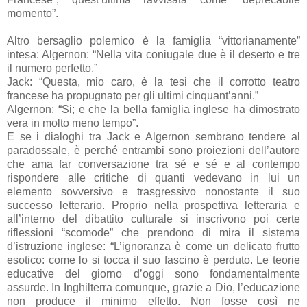
momento”.
Altro bersaglio polemico è la famiglia “vittorianamente”
intesa: Algernon: “Nella vita coniugale due è il deserto e tre
il numero perfetto.”
Jack: “Questa, mio caro, è la tesi che il corrotto teatro
francese ha propugnato per gli ultimi cinquant’anni.”
Algernon: “Si; e che la bella famiglia inglese ha dimostrato
vera in molto meno tempo”.
E se i dialoghi tra Jack e Algernon sembrano tendere al
paradossale, è perché entrambi sono proiezioni dell’autore
che ama far conversazione tra sé e sé e al contempo
rispondere alle critiche di quanti vedevano in lui un
elemento sovversivo e trasgressivo nonostante il suo
successo letterario. Proprio nella prospettiva letteraria e
all’interno del dibattito culturale si inscrivono poi certe
riflessioni “scomode” che prendono di mira il sistema
d’istruzione inglese: “L’ignoranza è come un delicato frutto
esotico: come lo si tocca il suo fascino è perduto. Le teorie
educative del giorno d’oggi sono fondamentalmente
assurde. In Inghilterra comunque, grazie a Dio, l’educazione
non produce il minimo effetto. Non fosse così ne