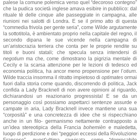
palese la comune polemica verso quel “decoroso contegno”
che la pudica società inglese amava esibire in pubblico: dal
rituale tè delle cinque alle passeggiate in campagna, alle
riunioni nei salotti di Londra. E se il primo atto di questa
“commedia frivola per gente seria”, come Wilde argutamente
la sottotitola, è ambientato proprio nella capitale del regno, il
secondo dipana le sue vicende nella campagna di
un’aristocrazia terriera che conta per le proprie rendite su
titoli e buoni statali; che specula senza intendersi di
negotium
ma che, come dimostrano la pigrizia mentale di
Cecily e la scarsa attenzione per le lezioni di tedesco ed
economia politica, ha ancor meno propensione per l’
otium
.
Wilde traccia insomma il ritratto impietoso di
optimates
ormai
fuori dalla storia come quando, discorrendo di politica, Jack
confida a Lady Bracknell di non avere opinioni al riguardo,
dichiarandosi un reazionario progressista! E se da un
personaggio così possiamo aspettarci sentenze assurde e
campate in aria, Lady Bracknell invece mantiene una sua
“corposità” e una concretezza di idee che si rispecchiano
anche in un filo- germanismo nettamente contrapposto a
un’idea stereotipica della Francia
bohemièn
e maledetta,
luogo di perdizione e dei “peggiori eccessi della Rivoluzione
Francese”, quest’ultima ravvisata come “deprecabile