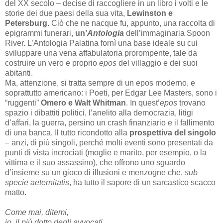
del XX secolo – decise di raccogliere in un libro i volti e le
storie dei due paesi della sua vita,
Lewinston e
Petersburg
. Ciò che ne nacque fu, appunto, una raccolta di
epigrammi funerari,
un’
Antologia
dell’immaginaria Spoon
River. L’Antologia Palatina fornì una base ideale su cui
sviluppare una vena affabulatoria prorompente, tale da
costruire un vero e proprio
epos
del villaggio e dei suoi
abitanti.
Ma, attenzione, si tratta sempre di un epos moderno, e
soprattutto americano: i Poeti, per Edgar Lee Masters, sono i
“ruggenti”
Omero e Walt Whitman
. In quest’
epos
trovano
spazio i dibattiti politici, l’anelito alla democrazia, litigi
d’affari, la guerra, persino un crash finanziario e il fallimento
di una banca. Il tutto ricondotto alla
prospettiva del singolo
– anzi, di più singoli, perché molti eventi sono presentati da
punti di vista incrociati (moglie e marito, per esempio, o la
vittima e il suo assassino), che offrono uno sguardo
d’insieme su un gioco di illusioni e menzogne che,
sub
specie aeternitatis
, ha tutto il sapore di un sarcastico scacco
matto.
Come mai, ditemi,
io, il più dotto degli avvocati,