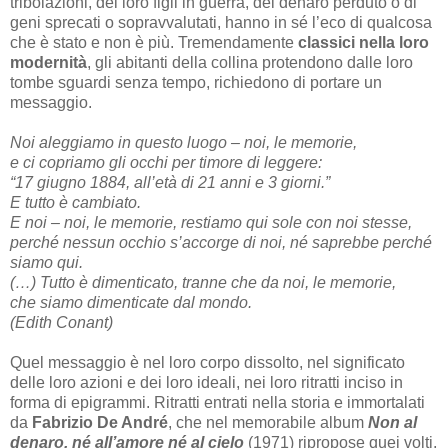
tribolazioni, dei loro figli in guerra, del denaro perduto o di
geni sprecati o sopravvalutati, hanno in sé l’eco di qualcosa
che è stato e non è più. Tremendamente
classici nella loro
modernità
, gli abitanti della collina protendono dalle loro
tombe sguardi senza tempo, richiedono di portare un
messaggio.
Noi aleggiamo in questo luogo – noi, le memorie,
e ci copriamo gli occhi per timore di leggere:
“17 giugno 1884, all’età di 21 anni e 3 giorni.”
E tutto è cambiato.
E noi – noi, le memorie, restiamo qui sole con noi stesse,
perché nessun occhio s’accorge di noi, né saprebbe perché
siamo qui.
(…) Tutto è dimenticato, tranne che da noi, le memorie,
che siamo dimenticate dal mondo.
(Edith Conant)
Quel messaggio è nel loro corpo dissolto, nel significato
delle loro azioni e dei loro ideali, nei loro ritratti inciso in
forma di epigrammi. Ritratti entrati nella storia e immortalati
da
Fabrizio De André
, che nel memorabile album
Non al
denaro, né all’amore né al cielo
(1971) ripropose quei volti,