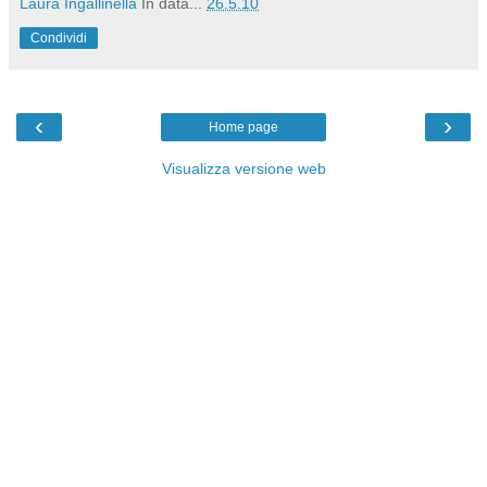
Laura Ingallinella
In data...
26.5.10
Condividi
‹
›
Home page
Visualizza versione web