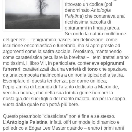
ritrovato un codice (poi
denominato
Antologia
Palatina
) che conteneva una
ricchissima raccolta di
epigrammi in lingua greca.
Secondo la natura multiforme
del genere – l’epigramma nasce, per definizione, come
iscrizione encomiastica o funeraria, ma si apre presto ad
argomenti come la satira sociale, l’erotismo, mantenendo
come caratteristica peculiare la brevitas – i temi trattati erano
moltissimi. Il libro VII, in particolare, conteneva
epigrammi
funerari
, caratterizzati da una
varietà di tono
che spaziava
da una composta malinconia a un’ironia tipica della satira.
Esemplare di questa tendenza, per darne un’idea,
l’epigramma di Leonida di Taranto dedicato a Maronide,
vecchia beona, che nella sua tomba geme non per la
nostalgia dei suoi figli o del marito malato, ma per la coppa
vuota dalla quale non potrà più bere.
Questo preambolo “classicista” non è fine a se stesso.
L’
Antologia Palatina
, infatti, offrì un modello dinamico e
poliedrico a Edgar Lee Master quando – erano i primi anni