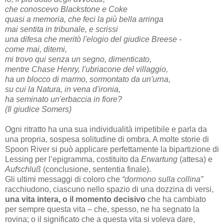
che conoscevo Blackstone e Coke
quasi a memoria, che feci la più bella arringa
mai sentita in tribunale, e scrissi
una difesa che meritò l'elogio del giudice Breese -
come mai, ditemi,
mi trovo qui senza un segno, dimenticato,
mentre Chase Henry, l'ubriacone del villaggio,
ha un blocco di marmo, sormontato da un'urna,
su cui la Natura, in vena d'ironia,
ha seminato un'erbaccia in fiore?
(Il giudice Somers)
Ogni ritratto ha una sua individualità irripetibile e parla da
una propria, sospesa solitudine di ombra. A molte storie di
Spoon River si può applicare perfettamente la bipartizione di
Lessing per l’epigramma, costituito da
Erwartung
(attesa) e
Aufschluß
(conclusione, sententia finale).
Gli ultimi messaggi di coloro che
“dormono sulla collina”
racchiudono, ciascuno nello spazio di una dozzina di versi,
una vita intera, o il momento decisivo
che ha cambiato
per sempre questa vita – che, spesso, ne ha segnato la
rovina; o il significato che a questa vita si voleva dare,