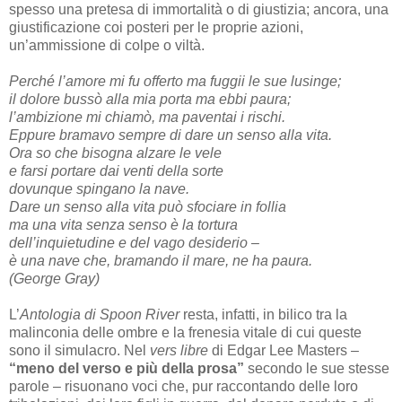
spesso una pretesa di immortalità o di giustizia; ancora, una
giustificazione coi posteri per le proprie azioni,
un’ammissione di colpe o viltà.
Perché l’amore mi fu offerto ma fuggii le sue lusinge;
il dolore bussò alla mia porta ma ebbi paura;
l’ambizione mi chiamò, ma paventai i rischi.
Eppure bramavo sempre di dare un senso alla vita.
Ora so che bisogna alzare le vele
e farsi portare dai venti della sorte
dovunque spingano la nave.
Dare un senso alla vita può sfociare in follia
ma una vita senza senso è la tortura
dell’inquietudine e del vago desiderio –
è una nave che, bramando il mare, ne ha paura.
(George Gray)
L’
Antologia di Spoon River
resta, infatti, in bilico tra la
malinconia delle ombre e la frenesia vitale di cui queste
sono il simulacro. Nel
vers libre
di Edgar Lee Masters –
“meno del verso e più della prosa”
secondo le sue stesse
parole – risuonano voci che, pur raccontando delle loro