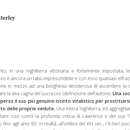
terley
nto, in una Inghilterra vittoriana e fortemente impostata, l
sso è ancora un tabù imprescindibile e con esso qualsiasi effra
ione in mezzo ad una borghesia desiderosa di ascendere la 
re la dea cagna del successo (definizione dell'autore).
Una soc
so il suo più genuino istinto vitalistico per prostituirsi
to delle proprie vedute.
Una intera Inghilterra, ed aggreghi
tare così com'è la profonda critica di Lawrence e del suo 
 fino agli anni '60. In realtà, all'ombra del XXI sec., c'è ben po