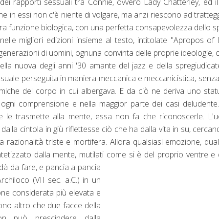
 dei rapporti sessuali tra Connie, ovvero Lady Chatterley, ed i
he in essi non c'è niente di volgare, ma anzi riescono ad tratteg
a funzione biologica, con una perfetta consapevolezza dello sp
nelle migliori edizioni insieme al testo, intitolate "Apropos of
generazioni di uomini, ognuna convinta delle proprie ideologie, 
uella nuova degli anni '30 amante del jazz e della spregiudica
 sessuale perseguita in maniera meccanica e meccanicistica, senz
miche del corpo in cui albergava. E da ciò ne deriva uno stat
 ogni comprensione e nella maggior parte dei casi deludente. 
e le trasmette alla mente, essa non fa che riconoscerle. L
la cintola in giù riflettesse ciò che ha dalla vita in su, cercan
na razionalità triste e mortifera. Allora qualsiasi emozione, qual
etizzato dalla mente, mutilati come si è del proprio ventre e 
 dà da fare, e panci
a a pancia
rchiloco (VII sec. a.C.) in un
ne considerata più elevata e
no altro che due facce della
on può prescindere dalla