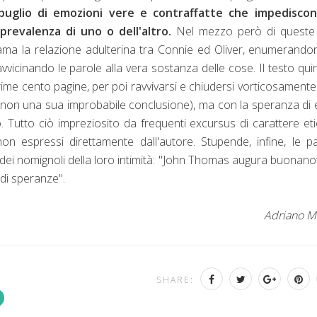
abuglio di emozioni vere e contraffatte che impediscon
prevalenza di uno o dell'altro.
Nel mezzo però di queste
cama la relazione adulterina tra Connie ed Oliver, enumerando
avvicinando le parole alla vera sostanza delle cose. Il testo quin
me cento pagine, per poi ravvivarsi e chiudersi vorticosament
to, non una sua improbabile conclusione), ma con la speranza di
 Tutto ciò impreziosito da frequenti excursus di carattere et
 espressi direttamente dall'autore. Stupende, infine, le p
a, dei nomignoli della loro intimità: "John Thomas augura buonano
di speranze".
Adriano M
SHARE: