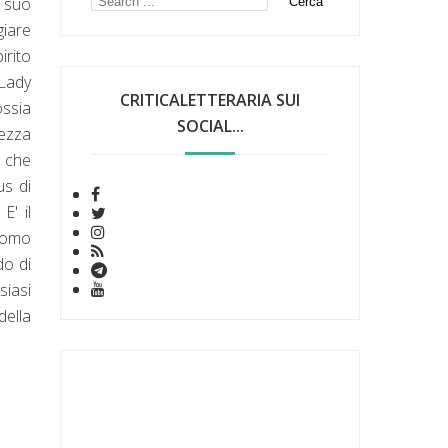
l suo
giare
irito
 Lady
CRITICALETTERARIA SUI
ossia
SOCIAL...
tezza
a che
us di
E' il
'uomo
do di
siasi
della