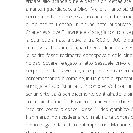
gridare allo scandalo nelle descrizioni dettagliate
amante, il guardiacaccia Oliver Mellors. Tanto più c
con una certa completezza ciò che è più di una mer
di ciò che fa il corpo. In alcune note, pubblicate 
Chatterley's lover" Lawrence si scaglia contro due 
la sua, quella nata a cavallo tra '800 e '900, e q
immotivata. La prima è figlia di secoli di una vita
lo spirito fosse realmente consapevole delle dina
noioso dovere relegato all'atto sessuale privo di
corpo, ricorda Lawrence, che prova sensazioni 
contemporaneo è come se, in un gioco di specchi, dal
surrogare i suoi istinti a lui incomprensibili con u
sentimento sarà semplicemente contraffatto e sint
sua radicata fisicità. "E cadere su un ventre che si
incollare cosce a cosce" disse il lirico giambico A
frammento, non disdegnando in altri una concezio
meno volgare dai critici contemporanei. Ma non so
stessa medaglia, in cui l'amore carnale n