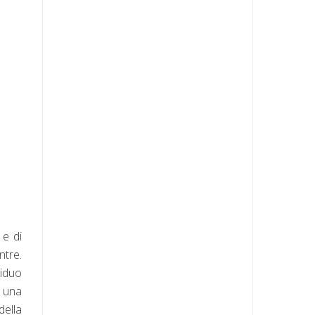
 e di
ntre.
viduo
e una
della