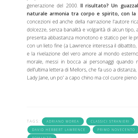
generazione del 2000.
Il risultato? Un guazz
naturale armonia tra corpo e spirito, con la 
concezioni ed anche della narrazione l'autore ri
dolcezze, senza banalità e volgarità di alcun tipo, 
presenta abbastanza monotono e statico per le pri
con un lieto fine (a Lawrence interessa il dibatti
e la rivelazione del vero amore al mondo esterno.
morale, messi in bocca ai personaggi quando non
dell'ultima lettera di Mellors, che fa uso a distanz
Lady Jane, un po' a capo chino ma col cuore pieno 
TAGS:
ADRIANO MOREA
CLASSICI STRANIERI
DAVID HERBERT LAWRENCE
PRIMO NOVECENTO
ROMANZO