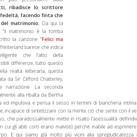
ti, ribadisce lo scrittore
infedeltà, facendo finta che
 del matrimonio.
Da qui la
o "il matrimonio è la tomba
ritto la canzone "
Felici ma
ll'hinterland barese che indica
ligente che l'atto della
bili differenze, tutto questo
a realtà letteraria, questa
a da Sir Clifford Chatterley,
la narrazione. La seconda
lmente alla ribalta da Bertha
a ed impulsiva e pensa il sesso in termini di biancheria intima
, incapace di sintetizzare con la mente ciò che sente con il ve
o, che paradossalmente mette in risalto l'asessualità dell'indi
 cui gli abiti corti erano malvisti) perché inabile ad esprimer
rpo. E qui siamo già molto più vicini alla spregiudicatezza 