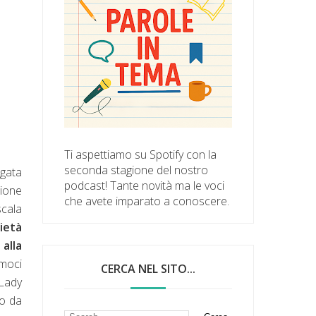
Ti aspettiamo su Spotify con la
seconda stagione del nostro
egata
podcast! Tante novità ma le voci
zione
che avete imparato a conoscere.
scala
ietà
 alla
amoci
CERCA NEL SITO...
"Lady
co da