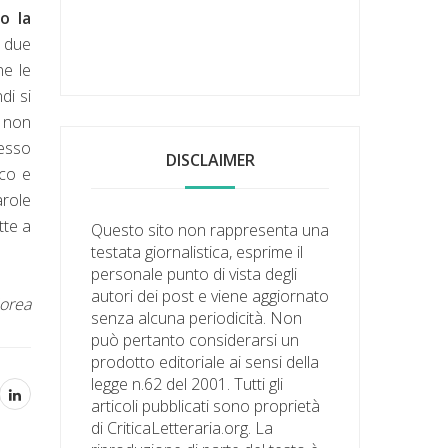
o la
 due
ne le
di si
e non
 esso
DISCLAIMER
ico e
arole
tte a
Questo sito non rappresenta una
testata giornalistica, esprime il
personale punto di vista degli
autori dei post e viene aggiornato
orea
senza alcuna periodicità. Non
può pertanto considerarsi un
prodotto editoriale ai sensi della
legge n.62 del 2001. Tutti gli
articoli pubblicati sono proprietà
di CriticaLetteraria.org. La