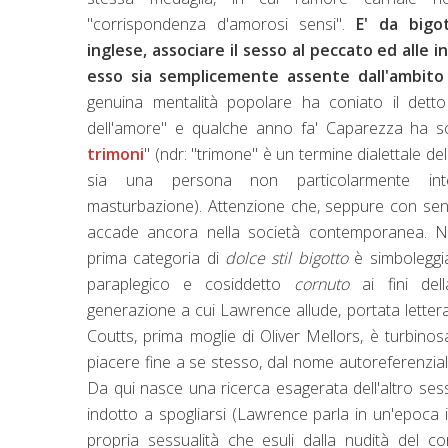
"corrispondenza d'amorosi sensi".
E' da bigot
inglese, associare il sesso al peccato ed alle 
esso sia semplicemente assente dall'ambito
genuina mentalità popolare ha coniato il dett
dell'amore" e qualche anno fa' Caparezza ha sc
trimoni
" (ndr: "trimone" è un termine dialettale de
sia una persona non particolarmente intel
masturbazione). Attenzione che, seppure con sensi
accade ancora nella società contemporanea. Nell
prima categoria di
dolce stil bigotto
è simboleggiat
paraplegico e cosiddetto
cornuto
ai fini del
generazione a cui Lawrence allude, portata lettera
Coutts, prima moglie di Oliver Mellors, è turbinos
piacere fine a se stesso, dal nome autoreferenziale
Da qui nasce una ricerca esagerata dell'altro sess
indotto a spogliarsi (Lawrence parla in un'epoca in
propria sessualità che esuli dalla nudità del co