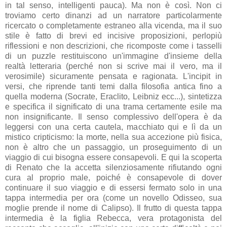
in tal senso, intelligenti pauca). Ma non è così. Non ci
troviamo certo dinanzi ad un narratore particolarmente
ricercato o completamente estraneo alla vicenda, ma il suo
stile è fatto di brevi ed incisive proposizioni, perlopiù
riflessioni e non descrizioni, che ricomposte come i tasselli
di un puzzle restituiscono un'immagine d'insieme della
realtà letteraria (perché non si scrive mai il vero, ma il
verosimile) sicuramente pensata e ragionata. L'incipit in
versi, che riprende tanti temi dalla filosofia antica fino a
quella moderna (Socrate, Eraclito, Leibniz ecc...), sintetizza
e specifica il significato di una trama certamente esile ma
non insignificante. Il senso complessivo dell'opera è da
leggersi con una certa cautela, macchiato qui e lì da un
mistico cripticismo: la morte, nella sua accezione più fisica,
non è altro che un passaggio, un proseguimento di un
viaggio di cui bisogna essere consapevoli. E qui la scoperta
di Renato che la accetta silenziosamente rifiutando ogni
cura al proprio male, poiché è consapevole di dover
continuare il suo viaggio e di essersi fermato solo in una
tappa intermedia per ora (come un novello Odisseo, sua
moglie prende il nome di Calipso). Il frutto di questa tappa
intermedia è la figlia Rebecca, vera protagonista del