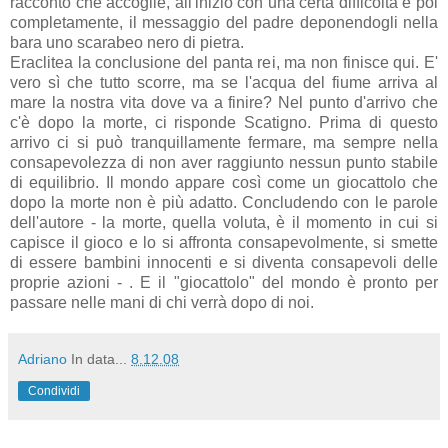
racconto che accoglie, all'inizio con una certa difficoltà e poi
completamente, il messaggio del padre deponendogli nella
bara uno scarabeo nero di pietra.
Eraclitea la conclusione del panta rei, ma non finisce qui. E'
vero sì che tutto scorre, ma se l'acqua del fiume arriva al
mare la nostra vita dove va a finire? Nel punto d'arrivo che
c'è dopo la morte, ci risponde Scatigno. Prima di questo
arrivo ci si può tranquillamente fermare, ma sempre nella
consapevolezza di non aver raggiunto nessun punto stabile
di equilibrio. Il mondo appare così come un giocattolo che
dopo la morte non è più adatto. Concludendo con le parole
dell'autore
- la morte, quella voluta, è il momento in cui si
capisce il gioco e lo si affronta consapevolmente, si smette
di essere bambini innocenti e si diventa consapevoli delle
proprie azioni - . E il "giocattolo" del mondo è pronto per
passare nelle mani di chi verrà dopo di noi.
Adriano
In data...
8.12.08
Condividi