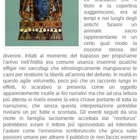
titolo e la copertina
suggeriscono, era ai
tempi e nei luoghi degli
antichi faraoni un
animale sacro
rappresentante in un
certo qual modo la
nozione stessa del
divenire. Infatti al momento del trapasso per propiziarne
l'arrivo nell'Aldilà era comune usanza inserirne qualche
effigie nei sarcofagi che etimologicamente mangiavano le
carni per restituire la libertà all'anima del defunto. In realtà in
questo agile volumetto, poco più che un racconto lungo in
effetti, lo scarabeo si presenta come un oggetto
apparentemente inutile ai fini narrativi ma che ad una lettura
più attenta si rivela essere la vera chiave portante di tutta la
narrazione, che senza questa interpretazione potrebbe
rivelarsi un po' futile e scontata. Gli eventi seguiti da una
morte in famiglia tacitamente accettata dal "moriturus"
potrebbero sviare il lettore più sprovveduto ad intendere
l'autore come l'ennesimo scrittoruncolo che gioca sulle
passioni umane per attrarre il pubblico (e non faccio esempi