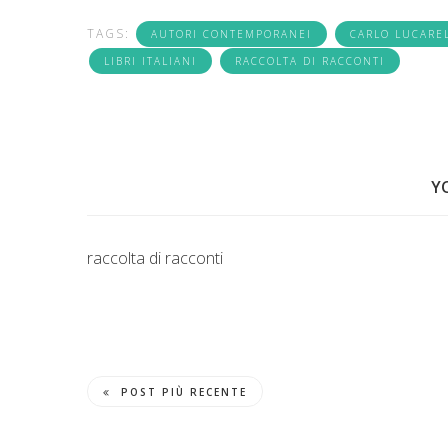
TAGS:
AUTORI CONTEMPORANEI
CARLO LUCAREL
LIBRI ITALIANI
RACCOLTA DI RACCONTI
Y
raccolta di racconti
POST PIÙ RECENTE