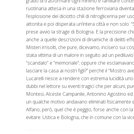
grado di trasformare ogni minimo e familiare conte
ruotinaria attesa in una stazione ferroviaria diven
l’esplosione dei diciotto chili di nitroglicerina per
attonita e poi disperata un’intera città e non solo:
prese avvio la strage di Bologna. E la precisione chi
anche a quelle descrizioni di dinamiche di delitti ef
Misteri irrisolti, che pure, dicevamo, incisero sui costu
stata vittima di un malore in seguito ad un pediluv
“scandalo” e “memoriale”; oppure che esclamavano: “
lasciare la casa ai nostri figli?” perché il “Mostro av
Lucarelli riesce a rendere con estrema lucidità un
dubbi nel lettore su eventi tragici che per alcuni, 
Montesi, Alceste Campanile, Antonino Agostino ed
un qualche motivo andavano eliminati fisicamente e
Alfano, però, quel che è peggio, forse anche con la 
evitare: Ustica e Bologna, che in comune con la vic