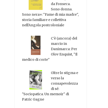
da Fonseca.
Sono donna.
Sono nera»: "Fame di mia madre",
storia familiare e collettiva
nell'Angola postcoloniale
C'è (ancora) del
marcio in
Danimarca: Per
Olov Enquist, "Il
medico di corte"
Oltre lo stigma e
verso la
consapevolezza
di sé:
"Sociopatica. Un memoir" di
Patric Gagne