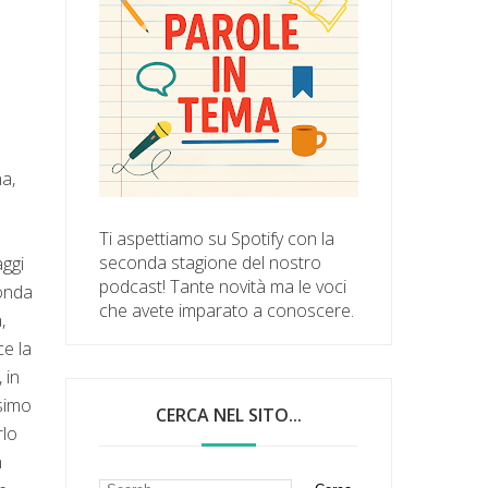
na,
Ti aspettiamo su Spotify con la
seconda stagione del nostro
aggi
podcast! Tante novità ma le voci
conda
che avete imparato a conoscere.
,
ce la
 in
ssimo
CERCA NEL SITO...
rlo
n