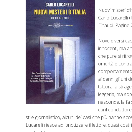
Nuovi misteri d’It
Carlo Lucarelli (
Einaudi. Pagine 
Nove diversi cas
innocenti, ma an
che pure si ritr
omertà e contra
comportamento de
ai danni gli uni d
tuttora la strage
leggerla, ma so
nasconde, la fa s
cui il conduttore
stile giornalistico, alcuni dei casi che più hanno sco
Lucarelli riesce ad ipnotizzare il lettore, quasi cost