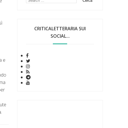
e
sì
CRITICALETTERARIA SUI
SOCIAL...
a e
ando
lma
per
vute
a.