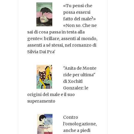
«Tu pensi che
possa essersi
fatto del male?»
«Non so. Che ne
sai di cosa passa in testa alla
gente»: brillare, assenti al mondo,
assenti a sé stessi, nel romanzo di
Silvia Dai Pra'
"Anita de Monte
ride per ultima"
di Xochitl
Gonzalez: le
origini del male e il suo
superamento
Contro
l’omologazione,
anche a piedi