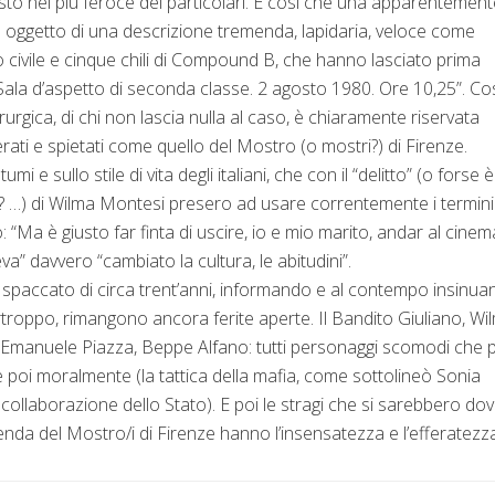
sto nel più feroce dei particolari. È così che una apparentement
ta oggetto di una descrizione tremenda, lapidaria, veloce come
 uso civile e cinque chili di Compound B, che hanno lasciato prima
 “Sala d’aspetto di seconda classe. 2 agosto 1980. Ore 10,25”. Co
rurgica, di chi non lascia nulla al caso, è chiaramente riservata
ferati e spietati come quello del Mostro (o mostri?) di Firenze.
mi e sullo stile di vita degli italiani, che con il “delitto” (o forse è
io? …) di Wilma Montesi presero ad usare correntemente i termini
Ma è giusto far finta di uscire, io e mio marito, andar al cinem
eva” davvero “cambiato la cultura, le abitudini”.
o spaccato di circa trent’anni, informando e al contempo insinu
purtroppo, rimangono ancora ferite aperte. Il Bandito Giuliano, Wi
 Emanuele Piazza, Beppe Alfano: tutti personaggi scomodi che 
 poi moralmente (la tattica della mafia, come sottolineò Sonia
collaborazione dello Stato). E poi le stragi che si sarebbero do
enda del Mostro/i di Firenze hanno l’insensatezza e l’efferatezz