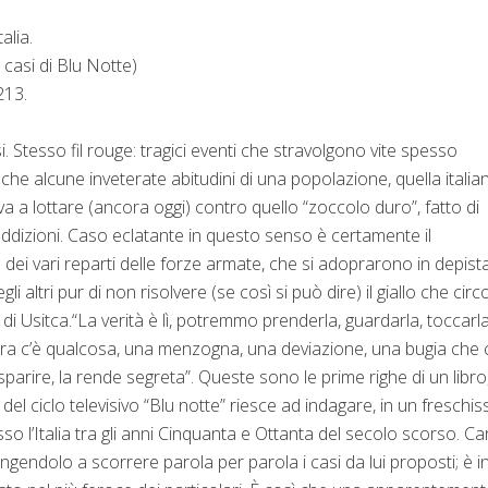
alia.
I casi di Blu Notte)
213.
i. Stesso fil rouge: tragici eventi che stravolgono vite spesso
che alcune inveterate abitudini di una popolazione, quella italia
ova a lottare (ancora oggi) contro quello “zoccolo duro”, fatto di
ddizioni. Caso eclatante in questo senso è certamente il
i vari reparti delle forze armate, che si adoprarono in depist
egli altri pur di non risolvere (se così si può dire) il giallo che cir
 di Usitca.“La verità è lì, potremmo prenderla, guardarla, toccarla
pra c’è qualcosa, una menzogna, una deviazione, una bugia che 
parire, la rende segreta”. Queste sono le prime righe di un libro,
 del ciclo televisivo “Blu notte” riesce ad indagare, in un freschi
sso l’Italia tra gli anni Cinquanta e Ottanta del secolo scorso. Ca
ringendolo a scorrere parola per parola i casi da lui proposti; è i