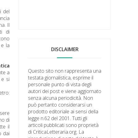
i del
uncia
a. Il
i di
stono
 e la
DISCLAIMER
tica
Questo sito non rappresenta una
nte a
testata giornalistica, esprime il
 e si
personale punto di vista degli
autori dei post e viene aggiornato
etro:
senza alcuna periodicità. Non
può pertanto considerarsi un
prodotto editoriale ai sensi della
ssere
legge n.62 del 2001. Tutti gli
mo di
articoli pubblicati sono proprietà
te il
di CriticaLetteraria.org. La
o dai