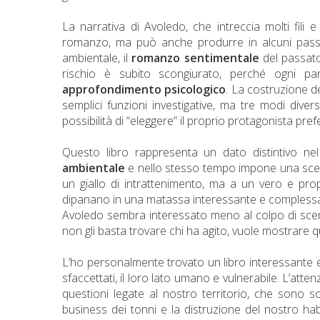
La narrativa di Avoledo, che intreccia molti fili 
romanzo, ma può anche produrre in alcuni passag
ambientale, il
romanzo sentimentale
del passato
rischio è subito scongiurato, perché ogni pa
approfondimento psicologico
. La costruzione d
semplici funzioni investigative, ma tre modi dive
possibilità di “eleggere” il proprio protagonista prefe
Questo libro rappresenta un dato distintivo n
ambientale
e nello stesso tempo impone una scelta
un giallo di intrattenimento, ma a un vero e pro
dipanano in una matassa interessante e compless
Avoledo sembra interessato meno al colpo di scen
non gli basta trovare chi ha agito, vuole mostrare 
L’ho personalmente trovato un libro interessante e
sfaccettati, il loro lato umano e vulnerabile. L’atte
questioni legate al nostro territorio, che sono sco
business dei tonni e la distruzione del nostro h