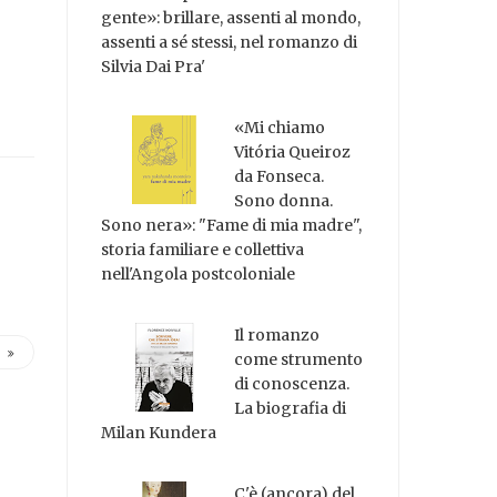
gente»: brillare, assenti al mondo,
assenti a sé stessi, nel romanzo di
Silvia Dai Pra'
«Mi chiamo
Vitória Queiroz
da Fonseca.
Sono donna.
Sono nera»: "Fame di mia madre",
storia familiare e collettiva
nell'Angola postcoloniale
Il romanzo
come strumento
di conoscenza.
La biografia di
Milan Kundera
C'è (ancora) del