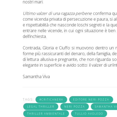
nostri mari.
Ultimo valzer di una ragazza perbene
conferma quin
come vicenda privata di persecuzione e paura, si al
e rispettabilità che nasconde loschi segreti e la que
entrare nelle vicende, in cui ogni situazione è ben 
dell’inchiesta.
Contrada, Gloria e Ciuffo si muovono dentro un 
forme più rassicuranti del denaro, della famiglia, dell
di lettura allusiva e pregnante, che non riguarda 
elegante in superficie e avido sotto: il valzer di un’i
Samantha Viva
TAGS:
#CRITICANERA
EDITORE NERI POZZA
LEGAL THRILLER
NERI POZZA
SAMANTHA V
THRILLER AMBIENTALE
TULLIO AVOLEDO