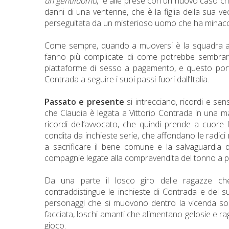
un gentiluomo
, è alle prese con un nuovo caso che
danni di una ventenne, che è la figlia della sua 
perseguitata da un misterioso uomo che ha minacciat
Come sempre, quando a muoversi è la squadra al co
fanno più complicate di come potrebbe sembrare 
piattaforme di sesso a pagamento, e questo porta
Contrada a seguire i suoi passi fuori dall’Italia.
Passato e presente
si intrecciano, ricordi e se
che Claudia è legata a Vittorio Contrada in una ma
ricordi dell’avvocato, che quindi prende a cuore
condita da inchieste serie, che affondano le radici
a sacrificare il bene comune e la salvaguardia d
compagnie legate alla compravendita del tonno a pinn
Da una parte il losco giro delle ragazze 
contraddistingue le inchieste di Contrada e del s
personaggi che si muovono dentro la vicenda son
facciata, loschi amanti che alimentano gelosie e raggi
gioco.