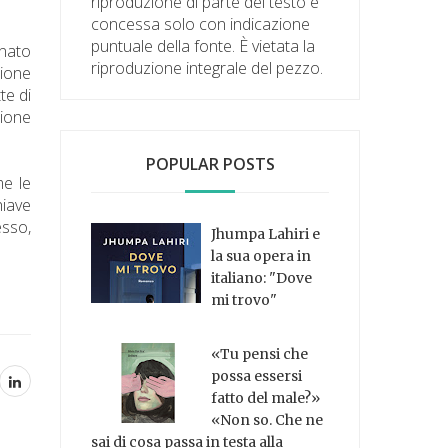
riproduzione di parte del testo è
concessa solo con indicazione
puntuale della fonte. È vietata la
 nato
riproduzione integrale del pezzo.
zione
te di
zione
POPULAR POSTS
me le
hiave
esso,
Jhumpa Lahiri e
la sua opera in
italiano: "Dove
mi trovo"
«Tu pensi che
possa essersi
fatto del male?»
«Non so. Che ne
sai di cosa passa in testa alla