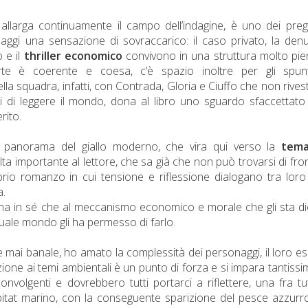
e allarga continuamente il campo dell’indagine, è uno dei preg
gi una sensazione di sovraccarico: il caso privato, la den
 e il
thriller economico
convivono in una struttura molto pien
rte è coerente e coesa, c’è spazio inoltre per gli spunt
ella squadra, infatti, con Contrada, Gloria e Ciuffo che non rive
rsi di leggere il mondo, dona al libro uno sguardo sfaccettato
rito.
el panorama del giallo moderno, che vira qui verso la
tema
 importante al lettore, che sa già che non può trovarsi di fro
prio romanzo in cui tensione e riflessione dialogano tra loro
a.
a in sé che al meccanismo economico e morale che gli sta di
quale mondo gli ha permesso di farlo.
 mai banale, ho amato la complessità dei personaggi, il loro e
nzione ai temi ambientali è un punto di forza e si impara tantissi
nvolgenti e dovrebbero tutti portarci a riflettere, una fra tut
abitat marino, con la conseguente sparizione del pesce azzurr