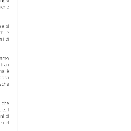
ing
ai
viene
se si
chi e
ri di
riamo
tra i
ama è
posti
osche
a che
le. I
ni di
e del