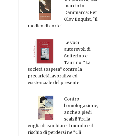
marcio in
Danimarca: Per
Olov Enquist, "Il
medico di corte"
Le voci
autorevoli di
Solferino e
Taurino. “La
società sospesa” contro la
precarietà lavorativa ed
esistenziale del presente
Contro
l’omologazione,
anche a piedi
scalzi! Tra la
voglia di cambiare il mondo e il
rischio di perdersi ne “Gli