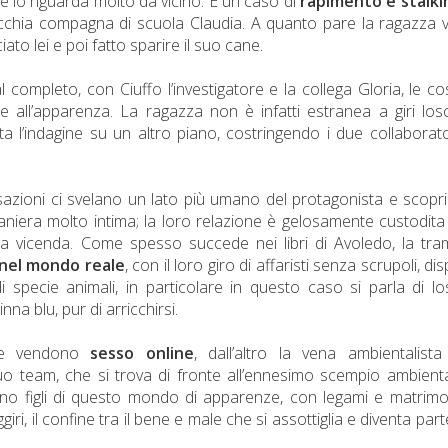
 lo riguarda molto da vicino. È un caso di
rapimento e stalk
vecchia compagna di scuola Claudia. A quanto pare la ragazza 
o lei e poi fatto sparire il suo cane.
mpleto, con Ciuffo l’investigatore e la collega Gloria, le co
all’apparenza. La ragazza non è infatti estranea a giri los
 l’indagine su un altro piano, costringendo i due collaborato
nsazioni ci svelano un lato più umano del protagonista e scop
niera molto intima; la loro relazione è gelosamente custodita 
 la vicenda. Come spesso succede nei libri di Avoledo, la tr
nel mondo reale
, con il loro giro di affaristi senza scrupoli, dis
i specie animali, in particolare in questo caso si parla di l
a blu, pur di arricchirsi.
che vendono
sesso online
, dall’altro la vena ambientalist
uo team, che si trova di fronte all’ennesimo scempio ambienta
o figli di questo mondo di apparenze, con legami e matrimo
ri, il confine tra il bene e male che si assottiglia e diventa part