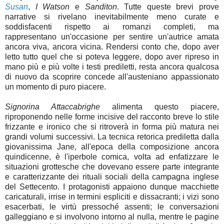
Susan
,
I Watson
e
Sanditon
. Tutte queste brevi prove
narrative si rivelano inevitabilmente meno curate e
soddisfacenti rispetto ai romanzi completi, ma
rappresentano un'occasione per sentire un'autrice amata
ancora viva, ancora vicina. Rendersi conto che, dopo aver
letto tutto quel che si poteva leggere, dopo aver ripreso in
mano più e più volte i testi prediletti, resta ancora qualcosa
di nuovo da scoprire concede all'austeniano appassionato
un momento di puro piacere.
Signorina Attaccabrighe
alimenta questo piacere,
riproponendo nelle forme incisive del racconto breve lo stile
frizzante e ironico che si ritroverà in forma più matura nei
grandi volumi successivi. La tecnica retorica prediletta dalla
giovanissima Jane, all'epoca della composizione ancora
quindicenne, è l'iperbole comica, volta ad enfatizzare le
situazioni grottesche che dovevano essere parte integrante
e caratterizzante dei rituali sociali della campagna inglese
del Settecento. I protagonisti appaiono dunque macchiette
caricaturali, irrise in termini espliciti e dissacranti; i vizi sono
esacerbati, le virtù pressoché assenti; le conversazioni
galleggiano e si involvono intorno al nulla, mentre le pagine