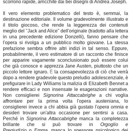
scorrono rapide, arricchite dai bei disegni di Andrea Joseph.
Il vero elemento problematico del testo è, semmai, la
destinazione editoriale. Il volume gradevolmente illustrato e
il titolo giocoso, che rende la leggerezza dei contenuti
meglio del "Jack and Alice" dell'originale (tradotto alla lettera
in una precedente edizione Donzelli), fanno pensare che
l'opera si rivolga a un pubblico molto giovane. La stessa
prefazione sembra offrire altri indizi in tal senso. Eppure,
probabilmente, il vero estimatore di un racconto che finisce
per apparire vagamente sconclusionato può essere colui
che già conosce e apprezza Jane Austen, piuttosto che un
piccolo lettore ignaro.
È
la consapevolezza di ciò che verrà
dopo a rendere gradevole questo preludio adolescenziale, è
prefigurare in Lady Williams la malizia di Elizabeth Bennet a
rendere efficaci e non insensate le esagerazioni narrative.
Non consiglierei
Signorina Attaccabrighe
a chi voglia
affrontare per la prima volta l'opera austeniana, lo
consiglierei invece a chi abbia già gustato l'
opera omnia
e
desideri trovare un'altra occasione per sentirsi a casa.
Perché in
Signorina Attaccabrighe
manca la completezza
brillante che si può trovare in
Orgoglio e
Pregiudizio
o
Emma
, manca lo spessore psicologico dei