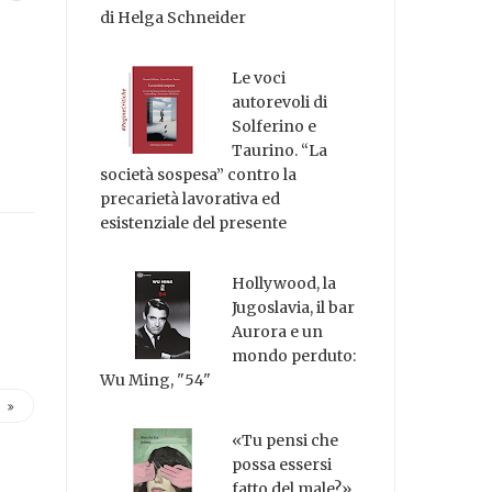
di Helga Schneider
Le voci
autorevoli di
Solferino e
Taurino. “La
società sospesa” contro la
precarietà lavorativa ed
esistenziale del presente
Hollywood, la
Jugoslavia, il bar
Aurora e un
mondo perduto:
Wu Ming, "54"
«Tu pensi che
possa essersi
fatto del male?»