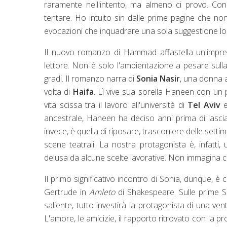
raramente nell'intento, ma almeno ci provo. Co
tentare. Ho intuito sin dalle prime pagine che non 
evocazioni che inquadrare una sola suggestione lo 
Il nuovo romanzo di Hammad affastella un'impres
lettore. Non è solo l'ambientazione a pesare sull
gradi. Il romanzo narra di
Sonia Nasir
, una donna a
volta di
Haifa
. Lì vive sua sorella Haneen con un 
vita scissa tra il lavoro all'università di
Tel Aviv
e
ancestrale, Haneen ha deciso anni prima di lasci
invece, è quella di riposare, trascorrere delle set
scene teatrali. La nostra protagonista è, infatti
delusa da alcune scelte lavorative. Non immagina ch
Il primo significativo incontro di Sonia, dunque, è 
Gertrude in
Amleto
di Shakespeare. Sulle prime 
saliente, tutto investirà la protagonista di una ve
L'amore, le amicizie, il rapporto ritrovato con la pr