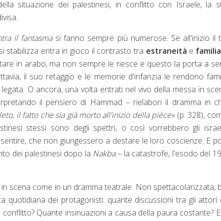
la situazione dei palestinesi, in conflitto con Israele, la s
ivisa.
tra il fantasma
si fanno sempre più numerose. Se all'inizio il
 stabilizza entra in gioco il contrasto tra
estraneità
e
familia
itare in arabo, ma non sempre le riesce e questo la porta a sen
ttavia, il suo retaggio e le memorie d'infanzia le rendono fami
legata. O ancora, una volta entrati nel vivo della messa in sce
rpretando il pensiero di Hammad – rielabori il dramma in c
to, il fatto che sia già morto all'inizio della pièce»
(p. 328), com
inesi stessi sono degli spettri, o così vorrebbero gli israel
sentire, che non giungessero a destare le loro coscienze. E po
nto dei palestinesi dopo la
Nakba
– la catastrofe, l'esodo del 1
in scena come in un dramma teatrale. Non spettacolarizzata, 
ta quotidiana dei protagonisti: quante discussioni tra gli attori 
 conflitto? Quante insinuazioni a causa della paura costante? 