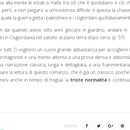
a alla mente le estati a Haifa tra ciò che è quotidiano e ciò c
, però, a non piegarsi a un'esistenza difficile: è questa la chiav
uale la guerra getta i palestinesi e i cisgiordani quotidianamen
n da quando avevo otto anni: giocare in giardino, andare in
i in Cisgiordania nel salotto al piano terra dopo cena. (p. 57)
 tutti. Ci vogliono un cuore grande abbastanza per accogliere tu
i protagonisti e una mente attenta a una prosa densa e abbond
na narrazione classica, lunga e dettagliata, a una frammentari
liare la lettura di questo romanzo, che è già un classico, poiché 
inesi anche in tempo di tregua: la
triste normalità
è continu
SHARE: