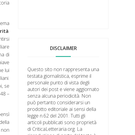
toria
 tema
rità
.
tirsi
liare
DISCLAIMER
na di
hiave
Questo sito non rappresenta una
e lui
testata giornalistica, esprime il
iani.
personale punto di vista degli
i, se
autori dei post e viene aggiornato
948 –
senza alcuna periodicità. Non
può pertanto considerarsi un
prodotto editoriale ai sensi della
bensì
legge n.62 del 2001. Tutti gli
della
articoli pubblicati sono proprietà
di CriticaLetteraria.org. La
E non