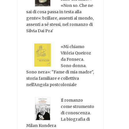
«Non so. Che ne
sai di cosa passa in testa alla
gente»: brillare, assenti al mondo,
assenti a sé stessi, nel romanzo di
Silvia Dai Pra'
«Mi chiamo
Vitória Queiroz
da Fonseca.
Sono donna.
Sono nera»: "Fame di mia madre",
storia familiare e collettiva
nell'Angola postcoloniale
Il romanzo
come strumento
di conoscenza.
La biografia di
Milan Kundera