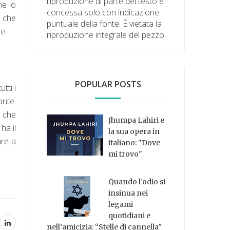
riproduzione di parte del testo è
he lo
concessa solo con indicazione
e che
puntuale della fonte. È vietata la
te.
riproduzione integrale del pezzo.
POPULAR POSTS
tti i
ante.
a che
Jhumpa Lahiri e
ha il
la sua opera in
are a
italiano: "Dove
mi trovo"
Quando l’odio si
insinua nei
legami
quotidiani e
nell’amicizia: “Stelle di cannella”