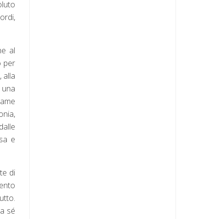
luto
ordi,
ne al
o per
 alla
e una
egame
onia,
dalle
ssa e
te di
mento
utto.
la sé