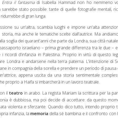
n
Entra il fantasma
di Isabella Hammad non ho nemmeno vo
sarebbe stato possibile: tante di quelle fotografie mentali, ric
ridurrebbe di gran lunga.
sione su un'altra, scambia luoghi e impone un'alta attenzio
a storia, ma anche le tematiche scelte dall'autrice. Ma andiam
lla soglia dei quarant'anni che parte da Londra, sua città natale,
passaporto israeliano – prima grande differenza tra le due – 
 i ricordi d'infanzia in Palestina. Proprio in virtù di questo l
are Londra e andarsene nella terra paterna. L'intenzione di S
timane in compagnia della sorella e prendere un periodo di pausa 
, un'attrice, appena uscita da una storia sentimentale comple
e proprio a Haifa si imbarcherà in un lavoro teatrale.
con il
teatro
in arabo. La regista Mariam la scrittura per la par
Sonia è dubbiosa, ma poi decide di accettare: da questo mo
ntata violenta e sferzante. Quando dico tutto, intendo proprio t
opria infanzia, la
memoria
della sé bambina e il confronto con 