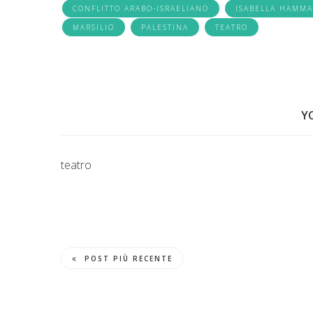
CONFLITTO ARABO-ISRAELIANO
ISABELLA HAMM
MARSILIO
PALESTINA
TEATRO
Y
teatro
POST PIÙ RECENTE