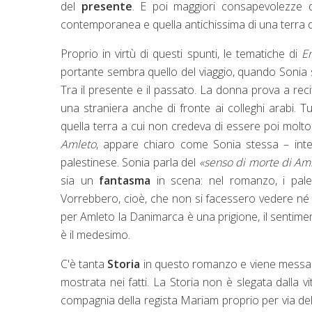
del
presente
. E poi maggiori consapevolezze del
contemporanea e quella antichissima di una terra d
Proprio in virtù di questi spunti, le tematiche di
En
portante sembra quello del viaggio, quando Sonia si
Tra il presente e il passato. La donna prova a rec
una straniera anche di fronte ai colleghi arabi. Tu
quella terra a cui non credeva di essere poi molto 
Amleto
, appare chiaro come Sonia stessa – inte
palestinese. Sonia parla del
«senso di morte di Amle
sia un
fantasma
in scena: nel romanzo, i palest
Vorrebbero, cioè, che non si facessero vedere né 
per Amleto la Danimarca è una prigione, il sentime
è il medesimo.
C'è tanta
Storia
in questo romanzo e viene messa 
mostrata nei fatti. La Storia non è slegata dalla vi
compagnia della regista Mariam proprio per via del