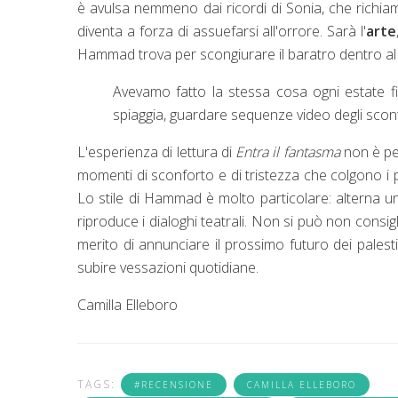
è avulsa nemmeno dai ricordi di Sonia, che richiam
diventa a forza di assuefarsi all'orrore. Sarà l'
arte
Hammad trova per scongiurare il baratro dentro al q
Avevamo fatto la stessa cosa ogni estate fi
spiaggia, guardare sequenze video degli scontr
L'esperienza di lettura di
Entra il fantasma
non è per
momenti di sconforto e di tristezza che colgono 
Lo stile di Hammad è molto particolare: alterna u
riproduce i dialoghi teatrali. Non si può non consig
merito di annunciare il prossimo futuro dei palest
subire vessazioni quotidiane.
Camilla Elleboro
TAGS:
#RECENSIONE
CAMILLA ELLEBORO