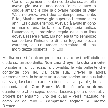
Con un vago risentimento ricordò che sua sorella
aveva già avuto, uno dopo l'altro, quattro o
cinque amanti e che la giovane moglie di Willy
Wald ne aveva avuti due contemporaneamente.
E lei, Martha, aveva già superato i trentaquattro
anni. Era dunque tempo. Aveva già avuto in dono
un marito, una bella villa, l'argenteria antica,
l'automobile, il prossimo regalo della sua lista
doveva essere Franz.
Ma non era tanto semplice:
comportava l'intrusione di una leggera brezza
estranea, di un ardore partico
lare, di una
morbidezza sospetta... (p. 100)
Martha non si fa alcun problema a lanciarsi nell'adulterio,
crede sia un suo diritto.
Non ama Dreyer, lo odia a morte
,
nonostante la ricchezza, la giovialità, la vita brillante che
condivide con lei. Da parte sua, Dreyer la adora
teneramente: si fa bastare un suo raro sorriso, una sua furba
carezza, lasciando cadere offese, cattive parole, bruschi
comportamenti.
Con Franz, Martha è un'altra donna
,
quantomeno al principio: focosa, lasciva, piena di costruttivi
progetti per entrambi, uno dei quali – verrà maturato nel
corso dell'adulterio –
comprende togliere di mezzo
Dreyer.