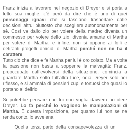
Franz inizia a lavorare nel negozio di Dreyer e si porta a
letto sua moglie: c'è però da dire che è uno di quei
personaggi ignavi
che si lasciano trasportare dalle
decisioni altrui piuttosto che scegliere autonomamente per
sé. Così va dallo zio per volere della madre; diventa un
commesso per volere dello zio; diventa amante di Martha
per volere di Martha; e infine, non si oppone ai folli e
deliranti progetti omicidi di Martha
perché non ne ha il
carattere
.
Tutto ciò che dice e fa Martha per lui è oro colato. Ma a volte
la passione non basta a sopperire la malvagità: Franz,
preoccupato dall'evolversi della situazione, comincia a
guardare Martha sotto tutt'altra luce, odia Dreyer solo per
riflesso, e si ammala di pensieri cupi e tortuosi che quasi lo
portano al delirio.
Si potrebbe pensare che lui non voglia davvero uccidere
Dreyer.
Lo fa perché lo vogliono le manipolazioni di
Martha.
E questa imposizione, per quanto lui non se ne
renda conto, lo avvelena.
Quella terza parte della consapevolezza di un