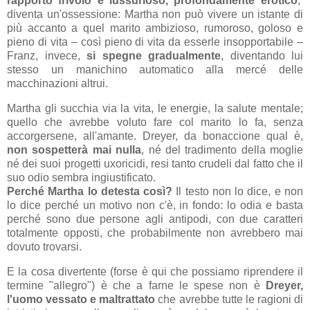
rapporto frivolo e lussurioso, profondamente erotico
,
diventa un'ossessione: Martha non può vivere un istante di
più accanto a quel marito ambizioso, rumoroso, goloso e
pieno di vita – così pieno di vita da esserle insopportabile –
Franz, invece,
si spegne gradualmente
, diventando lui
stesso un manichino automatico alla mercé delle
macchinazioni altrui.
Martha gli succhia via la vita, le energie, la salute mentale;
quello che avrebbe voluto fare col marito lo fa, senza
accorgersene, all'amante. Dreyer, da bonaccione qual è,
non sospetterà mai nulla
, né del tradimento della moglie
né dei suoi progetti uxoricidi, resi tanto crudeli dal fatto che il
suo odio sembra ingiustificato.
Perché Martha lo detesta così?
Il testo non lo dice, e non
lo dice perché un motivo non c'è, in fondo: lo odia e basta
perché sono due persone agli antipodi, con due caratteri
totalmente opposti, che probabilmente non avrebbero mai
dovuto trovarsi.
E la cosa divertente (forse è qui che possiamo riprendere il
termine "allegro") è che a farne le spese non è
Dreyer,
l'uomo vessato e maltrattato
che avrebbe tutte le ragioni di