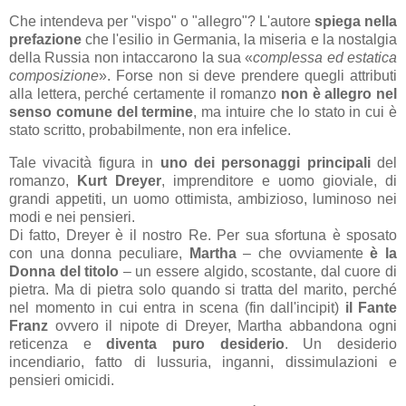
Che intendeva per "vispo" o "allegro"? L'autore
spiega nella
prefazione
che l'esilio in Germania, la miseria e la nostalgia
della Russia non intaccarono la sua
«
complessa ed estatica
composizione
». Forse non si deve prendere quegli attributi
alla lettera, perché certamente il romanzo
non è allegro nel
senso comune del termine
, ma intuire che lo stato in cui è
stato scritto, probabilmente, non era infelice.
Tale vivacità figura in
uno dei personaggi principali
del
romanzo,
Kurt Dreyer
, imprenditore e uomo gioviale, di
grandi appetiti, un uomo ottimista, ambizioso, luminoso nei
modi e nei pensieri.
Di fatto, Dreyer è il nostro Re. Per sua sfortuna è sposato
con una donna peculiare,
Martha
– che ovviamente
è la
Donna del titolo
– un essere algido, scostante, dal cuore di
pietra. Ma di pietra solo quando si tratta del marito, perché
nel momento in cui entra in scena (fin dall'incipit)
il Fante
Franz
ovvero il nipote di Dreyer, Martha abbandona ogni
reticenza e
diventa puro desiderio
. Un desiderio
incendiario, fatto di lussuria, inganni, dissimulazioni e
pensieri omicidi.