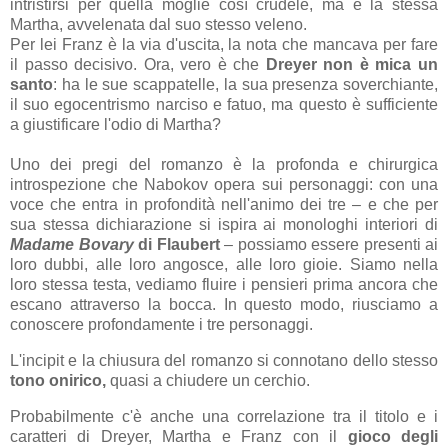
intristirsi per quella moglie così crudele, ma è la stessa
Martha, avvelenata dal suo stesso veleno.
Per lei Franz è la via d'uscita, la nota che mancava per fare
il passo decisivo. Ora, vero è che
Dreyer non è mica un
santo
: ha le sue scappatelle, la sua presenza soverchiante,
il suo egocentrismo narciso e fatuo, ma questo è sufficiente
a giustificare l'odio di Martha?
Uno dei pregi del romanzo è la profonda e chirurgica
introspezione che Nabokov opera sui personaggi: con una
voce che entra in profondità nell'animo dei tre – e che per
sua stessa dichiarazione si ispira ai monologhi interiori di
Madame Bovary
di Flaubert
– possiamo essere presenti ai
loro dubbi, alle loro angosce, alle loro gioie. Siamo nella
loro stessa testa, vediamo fluire i pensieri prima ancora che
escano attraverso la bocca. In questo modo, riusciamo a
conoscere profondamente i tre personaggi.
L'incipit e la chiusura del romanzo si connotano dello stesso
tono onirico,
quasi a chiudere un cerchio.
Probabilmente c'è anche una correlazione tra il titolo e i
caratteri di Dreyer, Martha e Franz con il
gioco degli