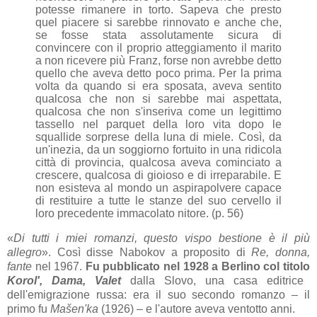
potesse rimanere in torto. Sapeva che presto
quel piacere si sarebbe rinnovato e anche che,
se fosse stata assolutamente sicura di
convincere con il proprio atteggiamento il marito
a non ricevere più Franz, forse non avrebbe detto
quello che aveva detto poco prima. Per la prima
volta da quando si era sposata, aveva sentito
qualcosa che non si sarebbe mai aspettata,
qualcosa che non s'inseriva come un legittimo
tassello nel parquet della loro vita dopo le
squallide sorprese della luna di miele. Così, da
un'inezia, da un soggiorno fortuito in una ridicola
città di provincia, qualcosa aveva cominciato a
crescere, qualcosa di gioioso e di irreparabile. E
non esisteva al mondo un aspirapolvere capace
di restituire a tutte le stanze del suo cervello il
loro precedente immacolato nitore. (p. 56)
«
Di tutti i miei romanzi, questo vispo bestione è il più
allegro
»
.
Così disse Nabokov a proposito di
Re, donna,
fante
nel 1967.
Fu pubblicato nel 1928 a Berlino col titolo
Korol', Dama, Valet
dalla Slovo, una casa editrice
dell'emigrazione russa: era il suo secondo romanzo –
il
primo fu
Mašen'ka
(1926)
–
e
l'autore aveva ventotto anni.