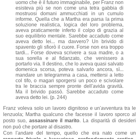
uomo che è il futuro immaginabile, per Franz non
esisteva più se non come una tetra gabbia di
mostruosi domani ammucchiati in un cumulo
informe. Quella che a Martha era parsa la prima
soluzione realistica, logica del loro problema,
aveva praticamente inferto il colpo di grazia al
suo equilibrio mentale. Sarebbe accaduto come
aveva detto lei... ma davvero? Un brivido di
spavento gli sfiorò il cuore. Forse non era troppo
tardi... Forse doveva scrivere a sua madre, o a
sua sorella e al fidanzato, che venissero a
portarlo via. Il destino, che lo aveva quasi salvato
domenica scorsa, poteva salvarlo ancora, sì...
mandare un telegramma a casa, mettersi a letto
col tifo, o magari sporgersi un poco e scivolare
tra le braccia sempre pronte dell'avida gravità.
Ma il brivido passò. Sarebbe accaduto come
aveva detto lei. (p. 244)
Franz voleva solo un lavoro dignitoso e un'avventura tra le
lenzuola; Martha qualcuno che facesse il lavoro sporco al
posto suo,
assassinare il marito
. La disparità di desideri
non può che portare al disastro.
Con l'andare del tempo, quello che era nato come un