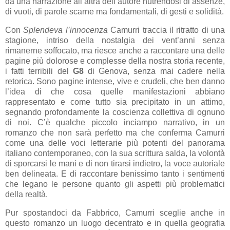
da una narrazione all’altra dell’autore nutrendosi di assenze,
di vuoti, di parole scarne ma fondamentali, di gesti e solidità.
Con
Splendeva l’innocenza
Camurri traccia il ritratto di una
stagione, intriso della nostalgia dei vent’anni senza
rimanerne soffocato, ma riesce anche a raccontare una delle
pagine più dolorose e complesse della nostra storia recente,
i fatti terribili del
G8
di Genova, senza mai cadere nella
retorica. Sono pagine intense, vive e crudeli, che ben danno
l’idea di che cosa quelle manifestazioni abbiano
rappresentato e come tutto sia precipitato in un attimo,
segnando profondamente la coscienza collettiva di ognuno
di noi. C’è qualche piccolo inciampo narrativo, in un
romanzo che non sarà perfetto ma che conferma Camurri
come una delle voci letterarie più potenti del panorama
italiano contemporaneo, con la sua scrittura salda, la volontà
di sporcarsi le mani e di non tirarsi indietro, la voce autoriale
ben delineata. E di raccontare benissimo tanto i sentimenti
che legano le persone quanto gli aspetti più problematici
della realtà.
Pur spostandoci da Fabbrico, Camurri sceglie anche in
questo romanzo un luogo decentrato e in quella geografia