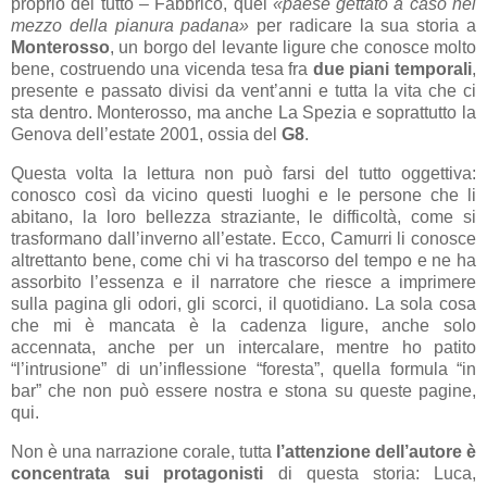
proprio del tutto – Fabbrico, quel
«paese gettato a caso nel
mezzo della pianura padana»
per radicare la sua storia a
Monterosso
, un borgo del levante ligure che conosce molto
bene, costruendo una vicenda tesa fra
due piani temporali
,
presente e passato divisi da vent’anni e tutta la vita che ci
sta dentro. Monterosso, ma anche La Spezia e soprattutto la
Genova dell’estate 2001, ossia del
G8
.
Questa volta la lettura non può farsi del tutto oggettiva:
conosco così da vicino questi luoghi e le persone che li
abitano, la loro bellezza straziante, le difficoltà, come si
trasformano dall’inverno all’estate. Ecco, Camurri li conosce
altrettanto bene, come chi vi ha trascorso del tempo e ne ha
assorbito l’essenza e il narratore che riesce a imprimere
sulla pagina gli odori, gli scorci, il quotidiano. La sola cosa
che mi è mancata è la cadenza ligure, anche solo
accennata, anche per un intercalare, mentre ho patito
“l’intrusione” di un’inflessione “foresta”, quella formula “in
bar” che non può essere nostra e stona su queste pagine,
qui.
Non è una narrazione corale, tutta
l’attenzione dell’autore è
concentrata sui protagonisti
di questa storia: Luca,