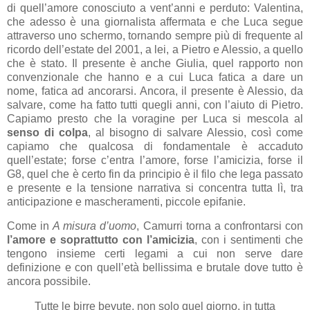
di quell’amore conosciuto a vent’anni e perduto: Valentina,
che adesso è una giornalista affermata e che Luca segue
attraverso uno schermo, tornando sempre più di frequente al
ricordo dell’estate del 2001, a lei, a Pietro e Alessio, a quello
che è stato. Il presente è anche Giulia, quel rapporto non
convenzionale che hanno e a cui Luca fatica a dare un
nome, fatica ad ancorarsi. Ancora, il presente è Alessio, da
salvare, come ha fatto tutti quegli anni, con l’aiuto di Pietro.
Capiamo presto che la voragine per Luca si mescola al
senso di colpa
, al bisogno di salvare Alessio, così come
capiamo che qualcosa di fondamentale è accaduto
quell’estate; forse c’entra l’amore, forse l’amicizia, forse il
G8, quel che è certo fin da principio è il filo che lega passato
e presente e la tensione narrativa si concentra tutta lì, tra
anticipazione e mascheramenti, piccole epifanie.
Come in
A misura d’uomo
, Camurri torna a confrontarsi con
l’amore e soprattutto con l’amicizia
, con i sentimenti che
tengono insieme certi legami a cui non serve dare
definizione e con quell’età bellissima e brutale dove tutto è
ancora possibile.
Tutte le birre bevute, non solo quel giorno, in tutta