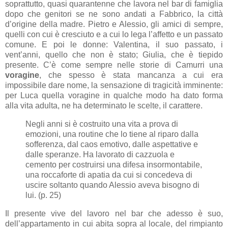
soprattutto, quasi quarantenne che lavora nel bar di famiglia
dopo che genitori se ne sono andati a Fabbrico, la città
d’origine della madre. Pietro e Alessio, gli amici di sempre,
quelli con cui è cresciuto e a cui lo lega l’affetto e un passato
comune. E poi le donne: Valentina, il suo passato, i
vent’anni, quello che non è stato; Giulia, che è tiepido
presente. C’è come sempre nelle storie di Camurri una
voragine
, che spesso è stata mancanza a cui era
impossibile dare nome, la sensazione di tragicità imminente:
per Luca quella voragine in qualche modo ha dato forma
alla vita adulta, ne ha determinato le scelte, il carattere.
Negli anni si è costruito una vita a prova di
emozioni, una routine che lo tiene al riparo dalla
sofferenza, dal caos emotivo, dalle aspettative e
dalle speranze. Ha lavorato di cazzuola e
cemento per costruirsi una difesa insormontabile,
una roccaforte di apatia da cui si concedeva di
uscire soltanto quando Alessio aveva bisogno di
lui. (p. 25)
Il presente vive del lavoro nel bar che adesso è suo,
dell’appartamento in cui abita sopra al locale, del rimpianto