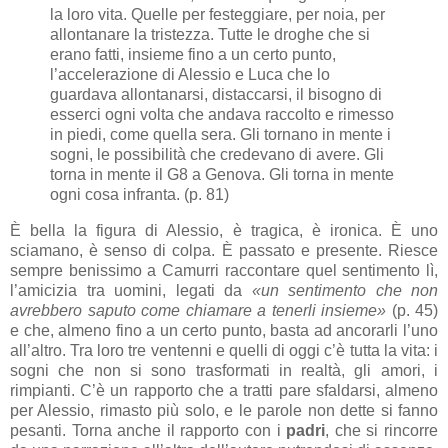
la loro vita. Quelle per festeggiare, per noia, per
allontanare la tristezza. Tutte le droghe che si
erano fatti, insieme fino a un certo punto,
l’accelerazione di Alessio e Luca che lo
guardava allontanarsi, distaccarsi, il bisogno di
esserci ogni volta che andava raccolto e rimesso
in piedi, come quella sera. Gli tornano in mente i
sogni, le possibilità che credevano di avere. Gli
torna in mente il G8 a Genova. Gli torna in mente
ogni cosa infranta. (p. 81)
È bella la figura di Alessio, è tragica, è ironica. È uno
sciamano, è senso di colpa. È passato e presente. Riesce
sempre benissimo a Camurri raccontare quel sentimento lì,
l’amicizia tra uomini, legati da
«un sentimento che non
avrebbero saputo come chiamare a tenerli insieme»
(p. 45)
e che, almeno fino a un certo punto, basta ad ancorarli l’uno
all’altro. Tra loro tre ventenni e quelli di oggi c’è tutta la vita: i
sogni che non si sono trasformati in realtà, gli amori, i
rimpianti. C’è un rapporto che a tratti pare sfaldarsi, almeno
per Alessio, rimasto più solo, e le parole non dette si fanno
pesanti. Torna anche il rapporto con i
padri
, che si rincorre