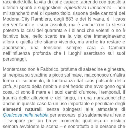
racchiude tutta la vita di cui è capace, aprendo con questo a
ulteriori spunti e suggestioni.
Splendeva l’innocenza
– non
mi stancherò mai di questo titolo, risuona delle canzoni dei
Modena City Ramblers, degli 883 e dei Nirvana, è il caos
dei vent’anni e i suoi assoluti, ma è anche con la stessa
potenza la crisi dei quaranta e i bilanci che volenti o no è
istintivo fare, nello scarto tra la vita che immaginavamo
allora e quella che stiamo vivendo, ma anche tra restare e
andarsene, una tensione sempre cara a Camurri
nell’influenza profonda che i luoghi esercitano sui suoi
personaggi.
Monterosso non è Fabbrico, profuma di salsedine e ginestra,
si inerpica su stradine a picco sul mare, ma conosce un’altra
forma di isolamento, di lontananza dal caos pulsante della
città. Al posto della nebbia e del freddo che avvolgono ogni
cosa, ci sono il mare e i suoi cambi d’umore, i temporali, il
trauma delle alluvioni e del fango, in una narrazione che
anche in questo caso fa un uso importante e peculiare degli
elementi naturali
, senza spingersi alle atmosfere di
Qualcosa nella nebbia
per ancorarsi più saldamente al reale
– seppure per un breve momento qualcosa di mistico
sembra avvolgere la scena – e soprattutto alle persone che