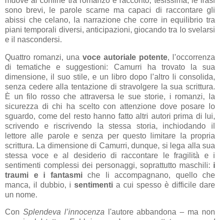
muove al confine tra romanzo e racconto, tesissima; le frasi
sono brevi, le parole scarne ma capaci di raccontare gli
abissi che celano, la narrazione che corre in equilibrio tra
piani temporali diversi, anticipazioni, giocando tra lo svelarsi
e il nascondersi.
Quattro romanzi, una
voce autoriale potente
, l’occorrenza
di tematiche e suggestioni: Camurri ha trovato la sua
dimensione, il suo stile, e un libro dopo l’altro li consolida,
senza cedere alla tentazione di stravolgere la sua scrittura.
È un filo rosso che attraversa le sue storie, i romanzi, la
sicurezza di chi ha scelto con attenzione dove posare lo
sguardo, come del resto hanno fatto altri autori prima di lui,
scrivendo e riscrivendo la stessa storia, inchiodando il
lettore alle parole e senza per questo limitare la propria
scrittura. La dimensione di Camurri, dunque, si lega alla sua
stessa voce e al desiderio di raccontare le fragilità e i
sentimenti complessi dei personaggi, soprattutto maschili:
i
traumi e i fantasmi
che li accompagnano, quello che
manca, il dubbio, i
sentimenti
a cui spesso è difficile dare
un nome.
Con
Splendeva l’innocenza
l'autore abbandona – ma non