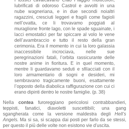
lubrificati di odoroso Castrol e avvolti in una
nube wagneriana, e in due secondi noialtri
ragazzini, cresciuti leggeri e fragili come fagioli
nell’ovatta, ce li trovavamo poggiati al
muraglione fronte lago, con le spade sguainate, i
lacci emostatici per far spiccare al volo le vene
dell’avambraccio e tutto il resto della gran
cerimonia. Era il momento in cui la loro galassia
inaccessibile incrociava, nelle sue
peregrinazioni fatali, l’orbita rassicurante delle
nostre anime in fioritura. E in quel momento,
mentre li guardavamo seduti e sfilacciati con il
loro armamentario di sogni e desideri, mi
sembravano tragicamente buoni, esattamente
l’opposto della diabolica raffigurazione con cui ci
erano dipinti dentro le nostre famiglie. (p. 38)
Nella
contea
furoreggiano pericolosi contrabbandieri,
teppisti, fanatici, diavoletti suscettibili; una gang
sgangherata come la versione maldestra degli
Hell's
Angels.
Ma si sa, si scappa dai posti per farlo da se stessi,
per questo il più delle volte non esistono vie d'uscita.