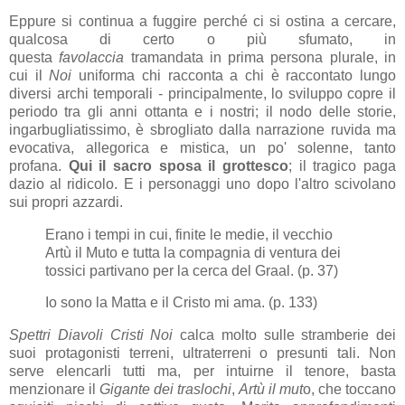
Eppure si continua a fuggire perché ci si ostina a cercare,
qualcosa di certo o più sfumato, in
questa
favolaccia
tramandata in prima persona plurale, in
cui il
Noi
uniforma chi racconta a chi è raccontato lungo
diversi archi temporali - principalmente, lo sviluppo copre il
periodo tra gli anni ottanta e i nostri; il nodo delle storie,
ingarbugliatissimo, è sbrogliato dalla narrazione ruvida ma
evocativa, allegorica e mistica, un po' solenne, tanto
profana.
Qui il sacro sposa il grottesco
; il tragico paga
dazio al ridicolo. E i personaggi uno dopo l'altro scivolano
sui propri azzardi.
Erano i tempi in cui, finite le medie, il vecchio
Artù il Muto
e tutta la compagnia di ventura dei
tossici partivano per la cerca
del Graal. (p. 37)
Io sono la Matta e il Cristo mi ama. (p. 133)
Spettri Diavoli Cristi Noi
calca molto sulle stramberie dei
suoi protagonisti terreni, ultraterreni o presunti tali. Non
serve elencarli tutti ma, per intuirne il tenore, basta
menzionare il
Gigante dei traslochi
,
Artù il mut
o, che toccano