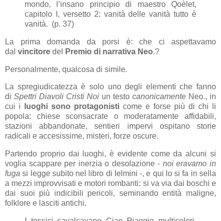
mondo, l’insano principio di maestro Qoèlet,
capitolo I, versetto 2: vanità delle vanità tutto è
vanità. (p. 37)
La prima domanda da porsi è: che ci aspettavamo
dal
vincitore
del
Premio di narrativa Neo
.?
Personalmente, qualcosa di simile.
La spregiudicatezza è solo uno degli elementi che fanno
di
Spettri Diavoli Cristi Noi
un testo
canonicamente
Neo., in
cui i
luoghi sono protagonisti
come e forse più di chi li
popola:
chiese sconsacrate o moderatamente affidabili,
stazioni abbandonate, sentieri impervi ospitano storie
radicali e accesissime, misteri, forze oscure.
Partendo proprio dai luoghi, è evidente come da alcuni si
voglia scappare per inerzia o desolazione -
noi eravamo in
fuga
si legge subito nel libro di Ielmini -, e qui lo si fa in sella
a mezzi improvvisati e motori rombanti: si va via dai boschi e
dai suoi più indicibili pericoli, seminando entità maligne,
folklore e lasciti antichi.
I tossici cavalcavano Ciao Piaggio multicolori,