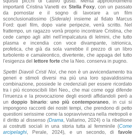
squisiti picchi di cattivo gusto. Merita approfondimenti
importanti Cristina Vanetti ex
Stella Foxy
, con un passato
da pornostar e il sogno di lavorare a un film
sconclusionatissimo (
Siderale)
insieme al fidato Marcus
Ford: quel film, dopo varie peripezie, verrà scritto. Nel
frattempo, un ragazzo vorrà proprio incontrare Cristina, che
cede campo agli altri nell'impalcatura di Ielmini, che tutto
plasma e incendia con voce divampante, istrionica,
profetica, che già da sola varrebbe il prezzo di un libro
turbolento e camaleontico, divertente, che appaga del tutto
l'esigenza del
lettore forte
che la Neo. conserva in pugno.
Spettri Diavoli Cristi Noi
, che non è un avvicendamento tra
generi e stimoli diversi ma più una loro spavaldissima
combinazione, possiede le credenziali per essere ricordato
tra i più riconoscibili libri Neo., che mai come oggi difende
l'irruenza e la provocazione degli esordi affidandoli però a
un
doppio binario
:
uno più contemporaneo
, in cui si
impongono racconti dei nostri tempi, che prendono di petto
questioni serissime come la sopravvivenza nella metropoli e
il diritto al dissenso
(
Drama
, Vallarino, 2024) o la ribellione
ai costrutti sociali in una storia tutta al femminile (
Come
arcipelaghi
, Perale, 2024), e un secondo, di
favole