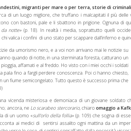
andestini, migranti per mare o per terra, storie di criminal
rca di un luogo migliore, che truffano i malcapitati il più delle 
scono con bastoni, pale e li sbattono in prigione. Ognuna di q
 da notte»
(p. 18). In realtà i media, soprattutto quelli occiden
hi valica i confini di uno stato per scappare dall’inferno e quin
izie da umorismo nero, e a voi non arrivano mai le notizie su
 fanno quando di notte, in una sterminata foresta, catturano un
 pioggia, affamati e al freddo. Ho visto con i miei occhi i soldati
a pala fino a fargli perdere conoscenza. Poi ci hanno chiesto,
e in un fiume semicongelato. Tutto questo è successo prima che
0)
 una vicenda misteriosa e demoniaca di un giovane soldato c
smo; ancora, ne
Lo scarabeo stercorario,
chiaro
omaggio a Kaf
lla di un uomo «
sull’orlo della follia»
(p. 109) che sogna di esse
racconta ai medici di sentirsi assalito ogni mattina da un impe
he verso le cose, di sentirsi sopraffatto dalla necessità viscera