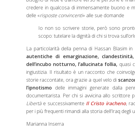
credere in qualcosa di immensamente buono e mise
delle «
risposte convincenti
» alle sue domande
Io non so scrivere storie, però sono pronto
scopo: tutelare la dignità di chi si trova sull’orlo
La particolarità della penna di Hassan Blasim in
autentiche di emarginazione, clandestinità,
dell’incubo notturno, l’allucinata follia,
quasi co
ingiustizia. Il risultato è un racconto che coinvolg
storie raccontate, ora grazie a quel velo di
scanzo
l’ipnotismo
delle immagini generate dalla pen
documentarista. Per chi si avvicina allo scrittore 
Libertà
e successivamente
Il Cristo iracheno
, ra
per i più frequenti rimandi alla storia dell’Iraq degli 
Marianna Inserra