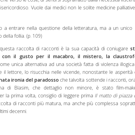
ricordioso. Vuole dai medici non le solite medicine palliativ
 a entrare nella questione della letteratura, ma a un unico
 della follia. (p. 109)
 questa raccolta di racconti è la sua capacità di coniugare
st
 con il gusto per il macabro, il mistero, la claustrof
me unica alternativa ad una società fatta di violenza illogica
e il lettore, lo risucchia nelle vicende, nonostante le asperità 
nata ironia del paradosso
che talvolta sottende i racconti, or
na di Blasim, che dettaglio non minore, è stato film-mak
per la prima volta, consiglio di leggere prima
Il matto di piazza 
ccolta di racconti più matura, ma anche più complessa soprat
ultimi decenni.