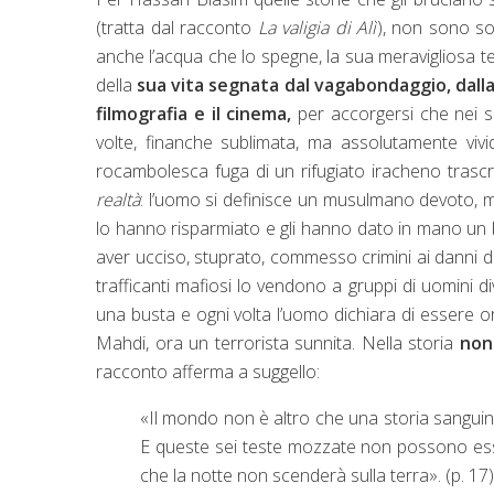
(tratta dal racconto
La valigia di Alì
), non sono so
anche l’acqua che lo spegne, la sua meravigliosa te
della
sua vita segnata dal vagabondaggio, dalla
filmografia e il cinema,
per accorgersi che nei suo
volte, finanche sublimata, ma assolutamente vivi
rocambolesca fuga di un rifugiato iracheno trascr
realtà
: l’uomo si definisce un musulmano devoto, ma
lo hanno risparmiato e gli hanno dato in mano un bi
aver ucciso, stuprato, commesso crimini ai danni di 
trafficanti mafiosi lo vendono a gruppi di uomini 
una busta e ogni volta l’uomo dichiara di essere ora
Mahdi, ora un terrorista sunnita. Nella storia
non 
racconto afferma a suggello:
«Il mondo non è altro che una storia sanguino
E queste sei teste mozzate non possono ess
che la notte non scenderà sulla terra». (p. 17)