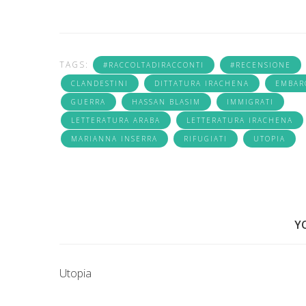
TAGS:
#RACCOLTADIRACCONTI
#RECENSIONE
CLANDESTINI
DITTATURA IRACHENA
EMBAR
GUERRA
HASSAN BLASIM
IMMIGRATI
LETTERATURA ARABA
LETTERATURA IRACHENA
MARIANNA INSERRA
RIFUGIATI
UTOPIA
Y
Utopia