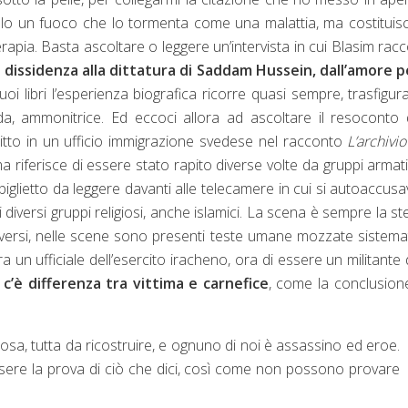
lo un fuoco che lo tormenta come una malattia, ma costitui
rapia. Basta ascoltare o leggere un’intervista in cui Blasim rac
 dissidenza alla dittatura di Saddam Hussein, dall’amore p
i libri l’esperienza biografica ricorre quasi sempre, trasfigur
da, ammonitrice. Ed eccoci allora ad ascoltare il resoconto 
itto in un ufficio immigrazione svedese nel racconto
L’archivio
 riferisce di essere stato rapito diverse volte da gruppi armat
glietto da leggere davanti alle telecamere in cui si autoaccusa
diversi gruppi religiosi, anche islamici. La scena è sempre la st
diversi, nelle scene sono presenti teste umane mozzate sistema
 un ufficiale dell’esercito iracheno, ora di essere un militante d
c’è differenza tra vittima e carnefice
,
come la conclusion
sa, tutta da ricostruire, e ognuno di noi è assassino ed eroe.
ere la prova di ciò che dici, così come non possono provare