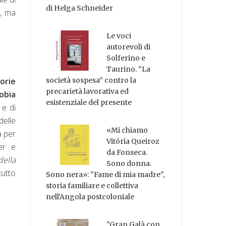
di Helga Schneider
e, ma
Le voci
autorevoli di
Solferino e
Taurino. “La
orie
società sospesa” contro la
precarietà lavorativa ed
obia
esistenziale del presente
 e di
delle
«Mi chiamo
a per
Vitória Queiroz
er e
da Fonseca.
della
Sono donna.
tutto
Sono nera»: "Fame di mia madre",
storia familiare e collettiva
nell'Angola postcoloniale
"Gran Galà con