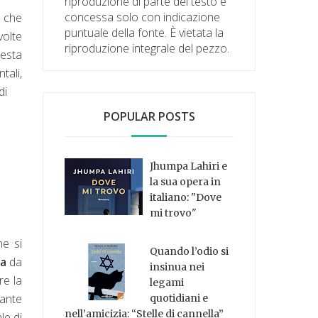
riproduzione di parte del testo è
concessa solo con indicazione
i
che
puntuale della fonte. È vietata la
volte
riproduzione integrale del pezzo.
uesta
tali,
di
POPULAR POSTS
Jhumpa Lahiri e
la sua opera in
italiano: "Dove
mi trovo"
he si
Quando l’odio si
ka
da
insinua nei
re la
legami
rante
quotidiani e
nell’amicizia: “Stelle di cannella”
le di