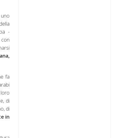
a uno
della
pa -
, con
narsi
ana,
me fa
arabi
 loro
e, di
o, di
te in
rtura