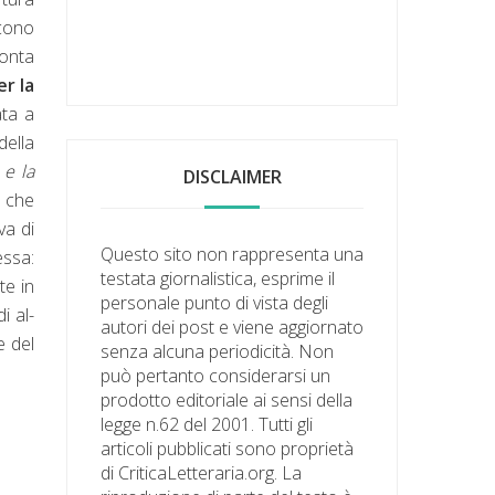
scono
conta
er la
ata a
della
 e la
DISCLAIMER
i che
va di
Questo sito non rappresenta una
essa:
testata giornalistica, esprime il
te in
personale punto di vista degli
i al-
autori dei post e viene aggiornato
e del
senza alcuna periodicità. Non
può pertanto considerarsi un
prodotto editoriale ai sensi della
legge n.62 del 2001. Tutti gli
articoli pubblicati sono proprietà
di CriticaLetteraria.org. La