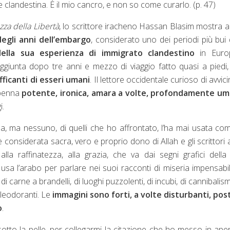
e clandestina. È il mio cancro, e non so come curarlo. (p. 47)
azza della Libertà
, lo scrittore iracheno Hassan Blasim mostra 
degli anni dell’embargo
, considerato uno dei periodi più bui 
ella sua esperienza di immigrato
clandestino
in Euro
aggiunta dopo tre anni e mezzo di viaggio fatto quasi a piedi
fficanti di esseri umani
. Il lettore occidentale curioso di avvici
 penna
potente, ironica, amara a volte, profondamente um
i.
aba, ma nessuno, di quelli che ho affrontato, l’ha mai usata co
è considerata sacra, vero e proprio dono di Allah e gli scrittori 
 raffinatezza, alla grazia, che va dai segni grafici della
m usa l’arabo per parlare nei suoi racconti di miseria impensabil
 carne a brandelli, di luoghi puzzolenti, di incubi, di cannibalism
aleodoranti. Le
immagini sono forti, a volte disturbanti, pos
o
.
otto la pelle, per collegarmi la citazione che ho messo in ape