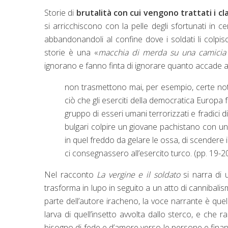
Storie di
brutalità con cui vengono trattati i cl
si arricchiscono con la pelle degli sfortunati in ce
abbandonandoli al confine dove i soldati li colpi
storie è una «
macchia di merda su una camicia
ignorano e fanno finta di ignorare quanto accade a c
non trasmettono mai, per esempio, certe not
ciò che gli eserciti della democratica Europa
gruppo di esseri umani terrorizzati e fradici di
bulgari colpire un giovane pachistano con un
in quel freddo da gelare le ossa, di scender
ci consegnassero all’esercito turco. (pp. 19-2
Nel racconto
La vergine e il soldato
si narra di
trasforma in lupo in seguito a un atto di cannibali
parte dell’autore iracheno, la voce narrante è que
larva di quell’insetto avvolta dallo sterco, e che 
bisogno di fede e d’amore verso le persone e financ