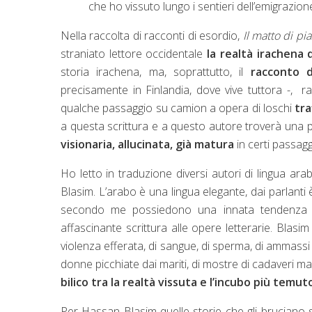
che ho vissuto lungo i sentieri dell’emigrazion
Nella raccolta di racconti di esordio,
Il matto di pi
straniato lettore occidentale
la realtà irachena 
storia irachena, ma, soprattutto, il
racconto d
precisamente in Finlandia, dove vive tuttora -, r
qualche passaggio su camion a opera di loschi
tra
a questa scrittura e a questo autore troverà una
visionaria, allucinata, già matura
in certi passagg
Ho letto in traduzione diversi autori di lingua ar
Blasim. L’arabo è una lingua elegante, dai parlanti 
secondo me possiedono una innata tendenza alla
affascinante scrittura alle opere letterarie. Blasi
violenza efferata, di sangue, di sperma, di ammassi di
donne picchiate dai mariti, di mostre di cadaveri m
bilico tra la realtà vissuta e l’incubo più temut
Per Hassan Blasim quelle storie che gli bruciano s