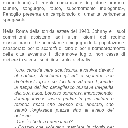
marocchino») al tenente comandante di plotone, «bruno,
taurino, sanguigno, rauco, superbamente inelegante»,
Fenoglio presenta un campionario di umanità variamente
spregevole.
Nella Roma della torrida estate del 1943, Johnny e i suoi
commilitoni assistono agli ultimi giorni del regime
mussoliniano, che nonostante i mugugni della popolazione,
esasperata per la scarsità di cibo e per il bombardamento
della città avvenuto il diciannove luglio, non cessa di
mettere in scena i suoi rituali autocelebrativi:
"Una camicia nera sceltissima evoluiva davanti
al portale, slanciando gli arti a squadra, con
dietrofront rapaci, coi tacchi incidendo il porfido,
la nappa del fez canagliesco bussava inviperita
alla sua nuca. Lorusso sembrava impressionato,
Johnny invece lasciò partire la più matura e
rotonda risata che avesse mai liberato, che
saturò l'orgiastica piazza sino al livello del
balcone.
- Che è che ti fa ridere tanto?
- Costoro che volevano marciare in trionfo per