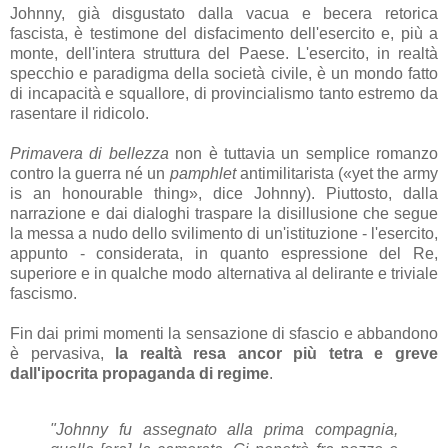
Johnny, già disgustato dalla vacua e becera retorica
fascista, è testimone del disfacimento dell'esercito e, più a
monte, dell'intera struttura del Paese. L'esercito, in realtà
specchio e paradigma della società civile, è un mondo fatto
di incapacità e squallore, di provincialismo tanto estremo da
rasentare il ridicolo.
Primavera di bellezza
non è tuttavia un semplice romanzo
contro la guerra né un
pamphlet
antimilitarista («yet the army
is an honourable thing», dice Johnny). Piuttosto, dalla
narrazione e dai dialoghi traspare la disillusione che segue
la messa a nudo dello svilimento di un'istituzione - l'esercito,
appunto - considerata, in quanto espressione del Re,
superiore e in qualche modo alternativa al delirante e triviale
fascismo.
Fin dai primi momenti la sensazione di sfascio e abbandono
è pervasiva,
la realtà resa ancor più tetra e greve
dall'ipocrita propaganda di regime
.
"Johnny fu assegnato alla prima compagnia,