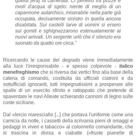
quella [era] la camerata. Ci penetrò fra pozze e
rivoli d'acqua di sgelo: niente di meglio di un
capannone autarchico, miserabile nella parte già
occupata, decisamente sinistro in quella ancora
disabitata. Sui castelli larve di uomini si ersero
sui gomiti e sghignazzarono estenuatamente ai
nuovi arrivati. Un sergente urlò che il silenzio era
suonato da quatto ore circa."
Ricercando le cause del degrado viene immediatamente
alla luce l'irresponsabile - e spesso colpevole -
italico
menefreghismo
che si riversa dai vertici fino alla base della
catena di comando, costituita da ufficiali ciatroni e da
sottufficiali ignoranti, tutti impegnatissimi a prosperare alle
spalle di un esercito sfinito e rattoppato che pretende di
spaventare le navi Alleate schierando cannoni di legno sulle
coste siciliane.
Dal «lercio maresciallo [...] che portava l'uniforme come una
camicia da notte, i cassetti della scrivania pieni di omaggi e
pedaggi in viveri e tabacco» al colonnello comandante, che
si trascina in divisa e ciabatte («fruste pianelle di