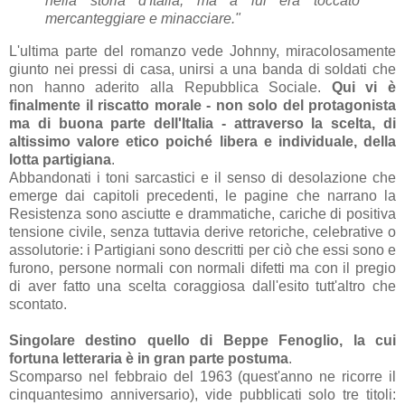
nella storia d'Italia, ma a lui era toccato
mercanteggiare e minacciare."
L'ultima parte del romanzo vede Johnny, miracolosamente
giunto nei pressi di casa, unirsi a una banda di soldati che
non hanno aderito alla Repubblica Sociale.
Qui vi è
finalmente il riscatto morale - non solo del protagonista
ma di buona parte dell'Italia - attraverso la scelta, di
altissimo valore etico poiché libera e individuale, della
lotta partigiana
.
Abbandonati i toni sarcastici e il senso di desolazione che
emerge dai capitoli precedenti, le pagine che narrano la
Resistenza sono asciutte e drammatiche, cariche di positiva
tensione civile, senza tuttavia derive retoriche, celebrative o
assolutorie: i Partigiani sono descritti per ciò che essi sono e
furono, persone normali con normali difetti ma con il pregio
di aver fatto una scelta coraggiosa dall'esito tutt'altro che
scontato.
Singolare destino quello di Beppe Fenoglio, la cui
fortuna letteraria è in gran parte postuma
.
Scomparso nel febbraio del 1963 (quest'anno ne ricorre il
cinquantesimo anniversario), vide pubblicati solo tre titoli: