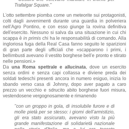
Trafalgar Square."
L'otto settembre piomba come un meteorite sui protagonisti,
colti dagli avvenimenti durante una guardia in polveriera
nell'Agro Pontino, e con esso giunge la rovina definitiva
dell'esercito. Nessuno si salva da una situazione in cui chi
scappa è
in primis
chi ha le responsabilità di comando. Alla
ingloriosa fuga della Real Casa fanno seguito le sparizioni
di gran parte degli ufficiali che «scapparono i primi, i
bellimbusti avevano il vestito borghese bell'e pronto e stirato
nelle pensioni.»
Da
una Roma spettrale e allucinata
, dove un esercito
senza ordini e senza capi collassa e diviene preda dei
soldati tedeschi presenti ancora in numero esiguo, inizia lo
sbando verso casa di Johnny, dopo aver pagato a caro
prezzo un vecchio e sdrucito abito borghese fuori misura,
vestendosene vergognosamente e rimanendo
"con un groppo in gola, di insolubile furore e di
molle pietà per se stesso: i giorni dell'armistizio,
gli era stato assicurato, avevano visto la più
grande manifestazione di solidarietà nazionale