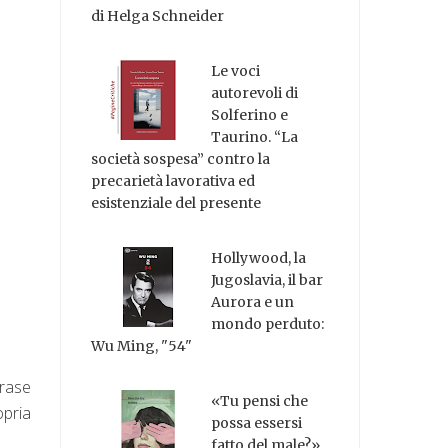
di Helga Schneider
Le voci
autorevoli di
Solferino e
Taurino. “La
società sospesa” contro la
precarietà lavorativa ed
esistenziale del presente
Hollywood, la
Jugoslavia, il bar
Aurora e un
mondo perduto:
Wu Ming, "54"
frase
«Tu pensi che
opria
possa essersi
fatto del male?»