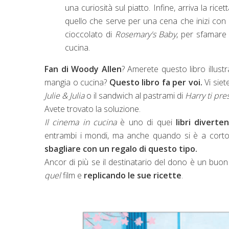
una curiosità sul piatto. Infine, arriva la ric
quello che serve per una cena che inizi con i
cioccolato di
Rosemary's Baby
, per sfamare 
cucina.
Fan di Woody Allen
? Amerete questo libro illus
mangia o cucina?
Questo libro fa per voi.
Vi siet
Julie & Julia
o il sandwich al pastrami di
Harry ti pre
Avete trovato la soluzione.
Il cinema in cucina
è uno di quei
libri diverte
entrambi i mondi, ma anche quando si è a corto
sbagliare con un regalo di questo tipo.
Ancor di più se il destinatario del dono è un buon
quel
film e
replicando le sue ricette
.