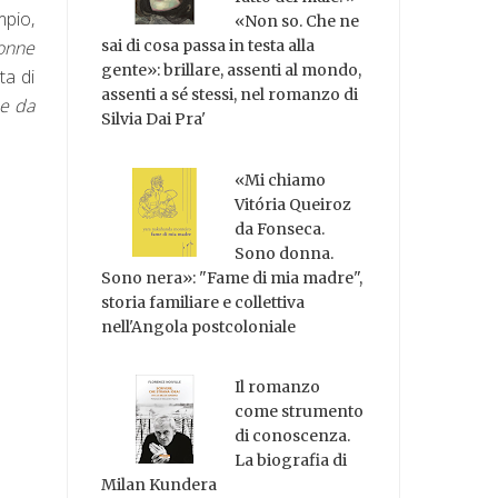
mpio,
«Non so. Che ne
onne
sai di cosa passa in testa alla
gente»: brillare, assenti al mondo,
ata di
assenti a sé stessi, nel romanzo di
ne da
Silvia Dai Pra'
«Mi chiamo
Vitória Queiroz
da Fonseca.
Sono donna.
Sono nera»: "Fame di mia madre",
storia familiare e collettiva
nell'Angola postcoloniale
Il romanzo
come strumento
di conoscenza.
La biografia di
Milan Kundera