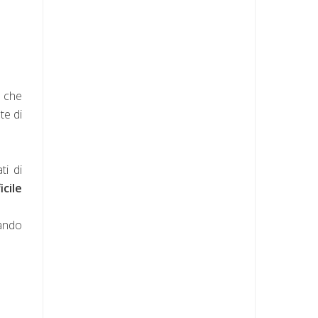
o che
te di
ti di
icile
dando