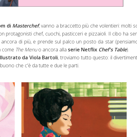
om di
Masterchef
, vanno a braccetto più che volentieri: molti s
n protagonisti chef, cuochi, pasticceri e pizzaioli. Il cibo ha s
ancora di più, e prende sul palco un posto da star (pensiam
lm come
The Menu
o ancora alla
serie Netflix
Chef's Table
).
llustrato da Viola Bartoli
, troviamo tutto questo: il divertiment
l buono che c'è da tutte e due le parti.