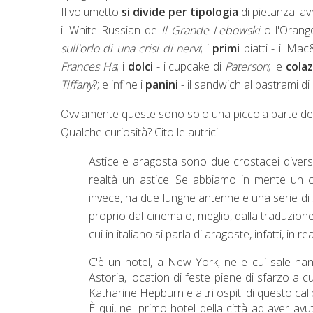
Il volumetto
si divide per tipologia
di pietanza: a
il White Russian de
Il Grande Lebowski
o l'Orang
sull'orlo di una crisi di nervi
; i
primi
piatti - il M
Frances Ha
; i
dolci
- i cupcake di
Paterson
; le
cola
Tiffany
?; e infine i
panini
- il sandwich al pastrami di
Ovviamente queste sono solo una piccola parte dell
Qualche curiosità? Cito le autrici:
Astice e aragosta sono due crostacei divers
realtà un astice. Se abbiamo in mente un cr
invece, ha due lunghe antenne e una serie di
proprio dal cinema o, meglio, dalla traduzione
cui in italiano si parla di aragoste, infatti, in re
C'è un hotel, a New York, nelle cui sale ha
Astoria, location di feste piene di sfarzo a
Katharine Hepburn e altri ospiti di questo cali
È qui, ne
l primo hotel della città ad aver avu