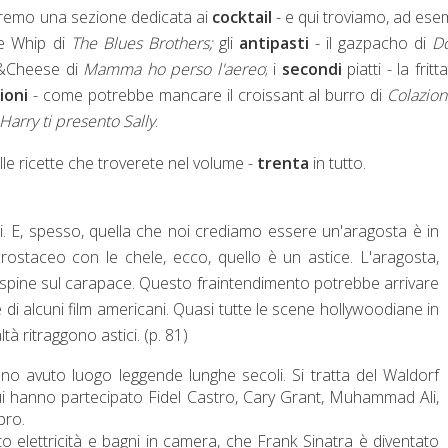
vremo una sezione dedicata ai
cocktail
- e qui troviamo, ad ese
e Whip di
The Blues Brothers;
gli
antipasti
- il gazpacho di
D
ac&Cheese di
Mamma ho perso l'aereo
; i
secondi
piatti - la fritt
zioni
- come potrebbe mancare il croissant al burro di
Colazio
Harry ti presento Sally
.
e ricette che troverete nel volume -
trenta
in tutto.
i. E, spesso, quella che noi crediamo essere un'aragosta è in
ostaceo con le chele, ecco, quello è un astice. L'aragosta,
 spine sul carapace. Questo fraintendimento potrebbe arrivare
 di alcuni film americani. Quasi tutte le scene hollywoodiane in
altà ritraggono astici. (p. 81)
nno avuto luogo leggende lunghe secoli. Si tratta del Waldorf
 cui hanno partecipato Fidel Castro, Cary Grant, Muhammad Ali,
bro.
to elettricità e bagni in camera, che Frank Sinatra è diventato