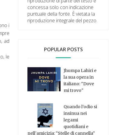
riproduzione di parte del testo è
concessa solo con indicazione
puntuale della fonte. È vietata la
riproduzione integrale del pezzo.
ono i
empre
o, ad
POPULAR POSTS
o, le
Jhumpa Lahiri e
la sua opera in
italiano: "Dove
mi trovo"
Quando l’odio si
insinua nei
legami
quotidiani e
nell’amicizia: “Stelle di cannella”