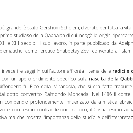
 più grande, è stato Gershom Scholem, divorato per tutta la vita 
l primo studioso della Qabbalah di cui indagò le origini ripercor
XII e XIII secolo. Il suo lavoro, in parte pubblicato da Adelph
lematiche, come l'eretico Shabbetay Zevi, convertito all'Islam,
 invece tre saggi in cui l'autore affronta il tema delle
radici e 
i
con un approfondimento specifico sulla
nascita della Qabb
diffonderla fu Pico della Mirandola, che si era fatto tradurr
o dal dotto convertito Raimondo Moncada. Nel 1486 il conte 
n compendio profondamente influenzato dalla mistica ebraic
olte con tesi in contraddizione fra loro, il Cristianesimo app
siva ma che mostra l'importanza dello studio e dell'interpreta