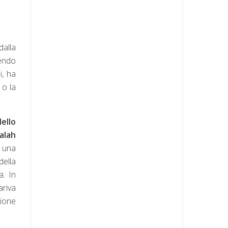
dalla
rendo
i, ha
 o la
dello
alah
e una
della
a. In
ariva
zione