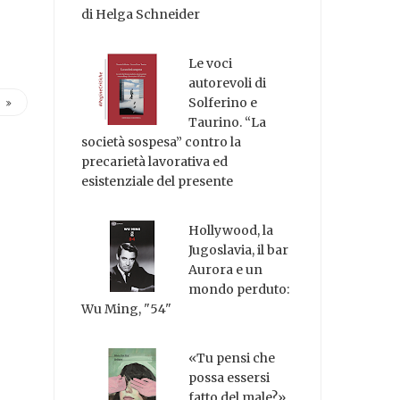
di Helga Schneider
Le voci
autorevoli di
Solferino e
Taurino. “La
società sospesa” contro la
precarietà lavorativa ed
esistenziale del presente
Hollywood, la
Jugoslavia, il bar
Aurora e un
mondo perduto:
Wu Ming, "54"
«Tu pensi che
possa essersi
fatto del male?»