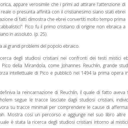
torica, appare verosimile che i primi ad attirare l'attenzione di
 reale o presunta affinità con il cristianesimo siano stati ebrei
azione di fatti dimostra che ebrei convertiti molto tempo prima
balistici": Pico fu il primo cristiano di origine non ebraica a
iano in assoluto. (p. 25).
 ai grandi problemi del popolo ebraico.
cerca degli studiosi cristiani nei confronti dei testi mistici eb
te Pico della Mirandola, come Johannes Reuchlin, grande stu
orza intellettuale di Pico e pubblicò nel 1494 la prima opera i
iniva la reincarnazione di Reuchlin, il quale di fatto aveva 
olem segue le tracce lasciate dagli studiosi cristiani, indivi
, lavora su tracce minimali per comprendere le cause di afferma
h. Mostra così un percorso e aggiunge nel suo libro altre 
ale è stata la ricerca degli studiosi cristiani intorno al misti