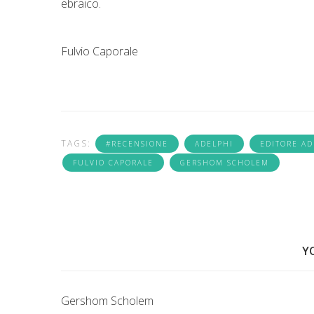
ebraico.
Fulvio Caporale
TAGS:
#RECENSIONE
ADELPHI
EDITORE AD
FULVIO CAPORALE
GERSHOM SCHOLEM
Y
Gershom Scholem