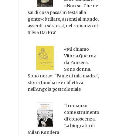
«Non so. Che ne
sai di cosa passa in testa alla
gente»: brillare, assenti al mondo,
assenti a sé stessi, nel romanzo di
Silvia Dai Pra'
«Mi chiamo
Vitória Queiroz
da Fonseca.
Sono donna.
Sono nera»: "Fame di mia madre",
storia familiare e collettiva
nell'Angola postcoloniale
Il romanzo
come strumento
di conoscenza.
La biografia di
Milan Kundera