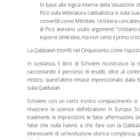
In base alla logica interna della situazione s
Pico sulla letteratura cabbalistica e sulla sua
convertiti come Mitridate. Un'intera concaten
di Pico avevano usato argomenti "cristiano-cab
esporre simili idee, ma non certo il primo crist
La Qabbalah trionfò nel Cinquecento come risposta
In sostanza, il libro di Scholem ricostruisce la ri
raccontando il percorso di eruditi, oltre al con
mistico; quest'ultimo rimase impressionato dalla f
sulla Qabbalah.
Scholem con un certo ironico compiacimento si def
rinascere la scienza dell'ebraismo in Europa. Sch
tradimenti, le imprecisioni, le false affermazioni
false che nulla hanno a che fare con la Qabbala
interessanti di un'evoluzione storica complessa, qu