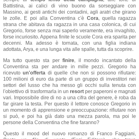
Battistina, ai calici di vino buono da sorseggiare con
Massino, ai gesti antichi dei contadini, agli aratri che girano
le zolle. E poi alla Conventina c'è
Cora
, quella ragazza
strana che abitava da ragazza in una casa colonica, di cui
Gregorio, forse senza mai saperlo veramente, era invaghito,
forse incuriosito. Appena finite le scuole Cora era sparita per
decenni. Ma adesso è tornata, con una figlia indiana
adottata, Arya, e una lunga vita alle spalle, tutta da scoprire.
Ma tutto questo sta per
finire
, il mondo incantato della
Conventina sta per andare in mille pezzi. Gregorio ha
ricevuto
un'offerta
di quelle che non si possono rifiutare:
100 milioni di euro da parte di un gruppo di investitori nei
settori del lusso che ha messo gli occhi sulla tenuta con
l'obiettivo di trasformarla in un
resort
per paperoni e magnati
vari. Impossibile dire di no a una cifra del genere, è roba da
far girare la testa. Per questo il lettore conosce Gregorio in
un momento di apprensione e preoccupazione: rifiutare non
si può, e poi ha già dato una mezza parola, ma poi le
persone della Conventina che fine faranno?
Questo il mood del nuovo romanzo di Franco Faggiani,