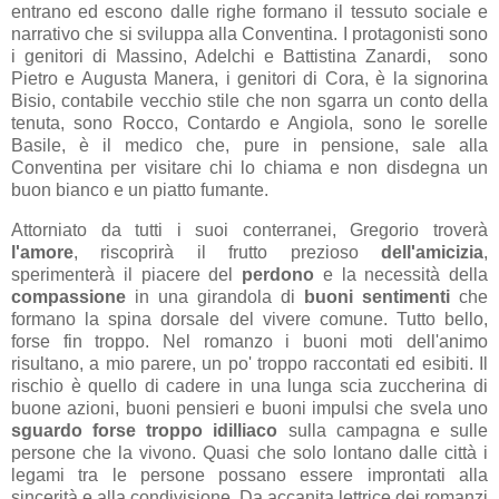
entrano ed escono dalle righe formano il tessuto sociale e
narrativo che si sviluppa alla Conventina. I protagonisti sono
i genitori di Massino, Adelchi e Battistina Zanardi, sono
Pietro e Augusta Manera, i genitori di Cora, è la signorina
Bisio, contabile vecchio stile che non sgarra un conto della
tenuta, sono Rocco, Contardo e Angiola, sono le sorelle
Basile, è il medico che, pure in pensione, sale alla
Conventina per visitare chi lo chiama e non disdegna un
buon bianco e un piatto fumante.
Attorniato da tutti i suoi conterranei, Gregorio troverà
l'amore
, riscoprirà il frutto prezioso
dell'amicizia
,
sperimenterà il piacere del
perdono
e la necessità della
compassione
in una girandola di
buoni sentimenti
che
formano la spina dorsale del vivere comune. Tutto bello,
forse fin troppo. Nel romanzo i buoni moti dell'animo
risultano, a mio parere, un po' troppo raccontati ed esibiti. Il
rischio è quello di cadere in una lunga scia zuccherina di
buone azioni, buoni pensieri e buoni impulsi che svela uno
sguardo forse troppo idilliaco
sulla campagna e sulle
persone che la vivono. Quasi che solo lontano dalle città i
legami tra le persone possano essere improntati alla
sincerità e alla condivisione. Da accanita lettrice dei romanzi