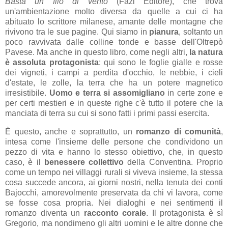
Basta un filo di vento
(Fazi Editore),
che trova
un'ambientazione molto diversa da quelle a cui ci ha
abituato lo scrittore milanese, amante delle montagne che
rivivono tra le sue pagine. Qui siamo in
pianura
, soltanto un
poco ravvivata dalle colline tonde e basse dell'Oltrepò
Pavese. Ma anche in questo libro, come negli altri,
la natura
è assoluta protagonista
: qui sono le foglie gialle e rosse
dei vigneti, i campi a perdita d'occhio, le nebbie, i cieli
d'estate, le zolle, la terra che ha un potere magnetico
irresistibile.
Uomo e terra si assomigliano
in certe zone e
per certi mestieri e in queste righe c'è tutto il potere che la
manciata di terra su cui si sono fatti i primi passi esercita.
È questo, anche e soprattutto, un
romanzo di comunità
,
intesa come l'insieme delle persone che condividono un
pezzo di vita e hanno lo stesso obiettivo, che, in questo
caso, è il
benessere collettivo
della Conventina. Proprio
come un tempo nei villaggi rurali si viveva insieme, la stessa
cosa succede ancora, ai giorni nostri, nella tenuta dei conti
Bajocchi, amorevolmente preservata da chi vi lavora, come
se fosse cosa propria. Nei dialoghi e nei sentimenti il
romanzo diventa un
racconto corale
. Il protagonista è sì
Gregorio, ma nondimeno gli altri uomini e le altre donne che