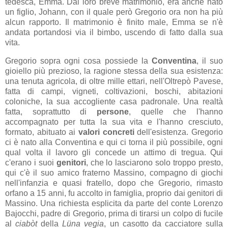
tedesca, Emma. Dal loro breve matrimonio, era anche nato
un figlio, Johann, con il quale però Gregorio ora non ha più
alcun rapporto. Il matrimonio è finito male, Emma se n'è
andata portandosi via il bimbo, uscendo di fatto dalla sua
vita.
Gregorio sopra ogni cosa possiede la
Conventina
, il suo
gioiello più prezioso, la ragione stessa della sua esistenza:
una tenuta agricola, di oltre mille ettari, nell'Oltrepò Pavese,
fatta di campi, vigneti, coltivazioni, boschi, abitazioni
coloniche, la sua accogliente casa padronale. Una realtà
fatta, soprattutto di
persone
, quelle che l'hanno
accompagnato per tutta la sua vita e l'hanno cresciuto,
formato, abituato ai
valori concreti
dell'esistenza. Gregorio
ci è nato alla Conventina e qui ci torna il più possibile, ogni
qual volta il lavoro gli concede un attimo di tregua. Qui
c'erano i suoi
genitori
, che lo lasciarono solo troppo presto,
qui c'è il suo amico fraterno Massino, compagno di giochi
nell'infanzia e quasi fratello, dopo che Gregorio, rimasto
orfano a 15 anni, fu accolto in famiglia, proprio dai genitori di
Massino. Una richiesta esplicita da parte del conte Lorenzo
Bajocchi, padre di Gregorio, prima di tirarsi un colpo di fucile
al
ciabòt
della
Lüna vegia
, un casotto da cacciatore sulla