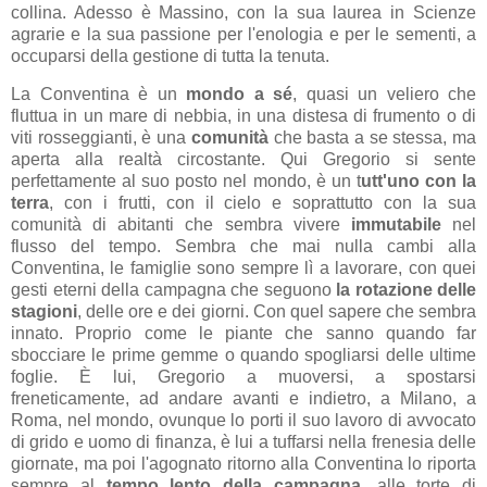
collina. Adesso è Massino, con la sua laurea in Scienze
agrarie e la sua passione per l'enologia e per le sementi, a
occuparsi della gestione di tutta la tenuta.
La Conventina è un
mondo a sé
, quasi un veliero che
fluttua in un mare di nebbia, in una distesa di frumento o di
viti rosseggianti, è una
comunità
che basta a se stessa, ma
aperta alla realtà circostante. Qui Gregorio si sente
perfettamente al suo posto nel mondo, è un t
utt'uno con la
terra
, con i frutti, con il cielo e soprattutto con la sua
comunità di abitanti che sembra vivere
immutabile
nel
flusso del tempo. Sembra che mai nulla cambi alla
Conventina, le famiglie sono sempre lì a lavorare, con quei
gesti eterni della campagna che seguono
la rotazione delle
stagioni
, delle ore e dei giorni. Con quel sapere che sembra
innato. Proprio come le piante che sanno quando far
sbocciare le prime gemme o quando spogliarsi delle ultime
foglie. È lui, Gregorio a muoversi, a spostarsi
freneticamente, ad andare avanti e indietro, a Milano, a
Roma, nel mondo, ovunque lo porti il suo lavoro di avvocato
di grido e uomo di finanza, è lui a tuffarsi nella frenesia delle
giornate, ma poi l'agognato ritorno alla Conventina lo riporta
sempre al
tempo lento della campagna
, alle torte di