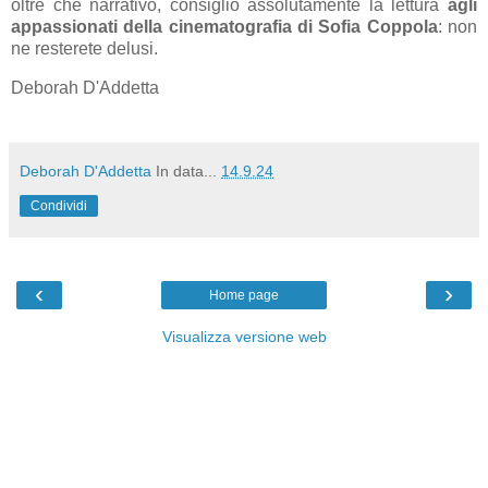
oltre che narrativo, consiglio assolutamente la lettura
agli
appassionati della cinematografia di Sofia Coppola
: non
ne resterete delusi.
Deborah D'Addetta
Deborah D'Addetta
In data...
14.9.24
Condividi
‹
›
Home page
Visualizza versione web