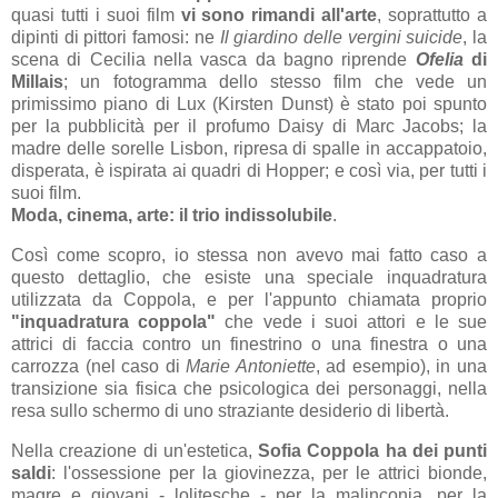
quasi tutti i suoi film
vi sono rimandi all'arte
, soprattutto a
dipinti di pittori famosi: ne
Il giardino delle vergini suicide
, la
scena di Cecilia nella vasca da bagno riprende
Ofelia
di
Millais
; un fotogramma dello stesso film che vede un
primissimo piano di Lux (Kirsten Dunst) è stato poi spunto
per la pubblicità per il profumo Daisy di Marc Jacobs; la
madre delle sorelle Lisbon, ripresa di spalle in accappatoio,
disperata, è ispirata ai quadri di Hopper; e così via, per tutti i
suoi film.
Moda, cinema, arte: il trio indissolubile
.
Così come scopro, io stessa non avevo mai fatto caso a
questo dettaglio, che esiste una speciale inquadratura
utilizzata da Coppola, e per l'appunto chiamata proprio
"inquadratura coppola"
che vede i suoi attori e le sue
attrici di faccia contro un finestrino o una finestra o una
carrozza (nel caso di
Marie Antoniette
, ad esempio), in una
transizione sia fisica che psicologica dei personaggi, nella
resa sullo schermo di uno straziante desiderio di libertà.
Nella creazione di un'estetica,
Sofia Coppola ha dei punti
saldi
: l'ossessione per la giovinezza, per le attrici bionde,
magre e giovani - lolitesche - per la malinconia, per la