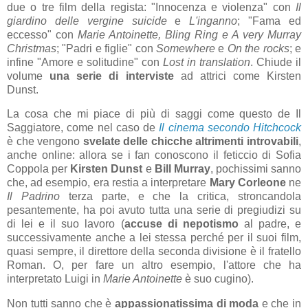
due o tre film della regista: "Innocenza e violenza" con
Il
giardino delle vergine suicide
e
L'inganno
; "Fama ed
eccesso" con
Marie Antoinette,
Bling Ring e A very Murray
Christmas
; "Padri e figlie" con
Somewhere
e
On the rocks
; e
infine "Amore e solitudine" con
Lost in translation
. Chiude il
volume
una serie di interviste
ad attrici come Kirsten
Dunst.
La cosa che mi piace di più di saggi come questo de Il
Saggiatore, come nel caso de
Il cinema secondo Hitchcock
è che vengono
svelate delle chicche altrimenti introvabili
,
anche online: allora se i fan conoscono il feticcio di Sofia
Coppola per
Kirsten Dunst
e
Bill Murray
, pochissimi sanno
che, ad esempio, era restia a interpretare
Mary Corleone
ne
Il Padrino
terza parte, e che la critica, stroncandola
pesantemente, ha poi avuto tutta una serie di pregiudizi su
di lei e il suo lavoro (
accuse di nepotismo
al padre, e
successivamente anche a lei stessa perché per il suoi film,
quasi sempre, il direttore della seconda divisione è il fratello
Roman. O, per fare un altro esempio, l'attore che ha
interpretato Luigi in
Marie Antoinette
è suo cugino).
Non tutti sanno che è
appassionatissima di moda
e che in