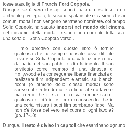
fosse stata figlia di
Francis Ford Coppola
.
Dunque, se è vero che agli albori, nata e cresciuta in un
ambiente privilegiato, le si sono spalancate occasioni che ai
comuni mortali non vengono nemmeno nominate, col tempo
Sofia Coppola ha saputo
imporsi nel mondo del cinema
,
del costume, della moda, creando una corrente tutta sua,
una sorta di "Sofia-Coppola-verse".
Il mio obiettivo con questo libro è fornire
qualcosa che ho sempre pensato fosse difficile
trovare su Sofia Coppola: una valutazione critica
da parte del suo pubblico di riferimento.
Il suo
privilegio come membro di una dinastia di
Hollywood e la conseguente libertà finanziaria di
realizzare film indipendenti e artistici sui bianchi
ricchi (o almeno della classe me
dia) sono
spesso al centro di molte critiche al suo lavoro,
ma credo che ci sia - e ci sia sempre stato -
qualcosa di più in lei, pur riconoscendo che in
una certa misura i suoi film sembrano fiabe. Ma
non c'è forse del vero nel cuore di ogni favola?
(pp. 17-18)
Dunque,
il testo è diviso in capitoli
che esaminano ognuno