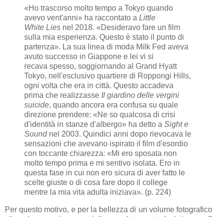
«Ho trascorso molto tempo a Tokyo quando
avevo vent'anni» ha raccontato a
Little
White
Lies
nel 2018. «Desideravo fare un film
sulla mia esperienza. Questo è stato il punto di
partenza». La sua linea di moda Milk Fed aveva
avuto successo in Giappone e lei vi si
recava
spesso, soggiornando al Grand Hyatt
Tokyo, nell'esclusivo quartiere di Roppongi Hills,
ogni volta che era in città. Questo accadeva
prima che realizzasse
Il giardino delle vergini
suicide
, quando ancora era confusa su quale
direzione prendere: «Ne so qualcosa di crisi
d'identità in stanze d'albergo» ha detto a
Sight e
Sound
nel 2003. Quindici anni dopo rievocava le
sensazioni che avevano ispirato il film d'esordio
con toccante chiarezza: «Mi ero sposata non
molto tempo prima e mi sentivo isolata.
Ero in
questa fase in cui non ero sicura di aver fatto le
scelte giuste o di cosa fare dopo il college
mentre la mia vita adulta iniziava». (p. 224)
Per questo motivo, e per la bellezza di un volume fotografico