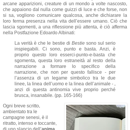
arcane apparizioni, creature di un mondo a volte nascosto,
che appaiono dal nulla come guizzi di luce e che forse, non
si sa, vogliono comunicare qualcosa, anche dichiarare la
loro ferma presenza nella vita dell’essere umano. Ciò che
lascia sgomenti, a una riflessione più attenta, è ciò afferma
nella Postfazione Edoardo Albinati:
La verità è che le bestie di
Bestie
sono sul serio
inspiegabili. Ci sono, punto e basta. Anzi, è
proprio questo loro esserci-punto-e-basta che
sgomenta, questa loro estraneità al resto della
narrazione a formare lo specifico della
narrazione, che non per questo fallisce - per
l’assenza di un legame simbolico tra le due
linee, la linea dell’uomo e la linea dell’animale - ,
anzi di questa antinomia vive proprio perché
brusca, insanabile. (pp. 165-166)
Ogni breve scritto,
ambientato tra le
campagne senesi, è il
ritratto, intenso e toccante,
di uno slancio dell’
anima