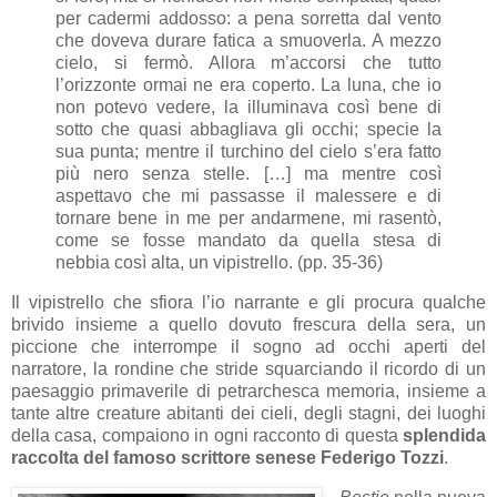
per cadermi addosso: a pena sorretta dal vento
che doveva durare fatica a smuoverla. A mezzo
cielo, si fermò. Allora m’accorsi che tutto
l’orizzonte ormai ne era coperto. La luna, che io
non potevo vedere, la illuminava così bene di
sotto che quasi abbagliava gli occhi; specie la
sua punta; mentre il turchino del cielo s’era fatto
più nero senza stelle. […] ma mentre così
aspettavo che mi passasse il malessere e di
tornare bene in me per andarmene, mi rasentò,
come se fosse mandato da quella stesa di
nebbia così alta, un vipistrello. (pp. 35-36)
Il vipistrello che sfiora l’io narrante e gli procura qualche
brivido insieme a quello dovuto frescura della sera, un
piccione che interrompe il sogno ad occhi aperti del
narratore, la rondine che stride squarciando il ricordo di un
paesaggio primaverile di petrarchesca memoria, insieme a
tante altre creature abitanti dei cieli, degli stagni, dei luoghi
della casa, compaiono in ogni racconto di questa
splendida
raccolta del famoso scrittore senese Federigo Tozzi
.