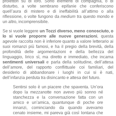
proiettori su di loro. Sono elementi di compagnia, o di
disturbo, a volte sembrano epifanie che conferiscono
quell’aura di mistero e di ineffabilità all’attimo o alla
riflessione, o volte fungono da
medium
tra questo mondo e
un altro, incomprensibile.
Se si vuole leggere
un Tozzi diverso, meno conosciuto, o
lo si vuole proporre alle nuove generazioni
, questa
agevole raccolta non è inferiore quanto a valore letterario ai
suoi romanzi più famosi, e ha il pregio della brevità, della
profondità delle argomentazioni e della bellezza del
linguaggio, lirico sì, ma diretto e immediato, che incarna
sentimenti universali
e parla della solitudine, dell’attesa
dell’amore, del rapporto conflittuale coi familiari, del
desiderio di abbandonare i luoghi in cui si è nati,
dell’infanzia perduta tra disincanto e attesa del futuro.
Sentirsi solo è un piacere che spaventa. Un’ora
dopo la mezzanotte non avevo più sonno né
stanchezza e la conversazione fatta con un
amico e un’amica, quantunque di poche ore
innanzi, cominciando da quando avevamo
cenato insieme, mi pareva già così lontana che