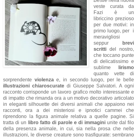
Bestie
nella nuova
veste curata da
Fazi è un
libriccino prezioso
per due motivi: in
primo luogo, per i
meravigliosi
seppur
brevi
scritti
del nostro,
che toccano punte
di delicatissimo e
sublime
lirismo
quanto vette di
sorprendente
violenza
e, in secondo luogo, per le belle
illustrazioni chiaroscurate
di Giuseppe Salvatori. A ogni
racconto corrisponde un lavoro grafico molto interessante e
di impatto che rimanda ora a un motivo decorativo articolato
in eleganti silhouette dei diversi animali che appaiono nei
racconti, ora a dei misteriosi e ipnotici cammei che
riprendono la figura animale relativa a quelle pagine. Si
tratta di un
libro fatto di parole e di immagini
unite dal filo
della presenza animale, in cui, sia nella prosa che nelle
illustrazioni, le diverse creature sono trasfigurate: sembrano