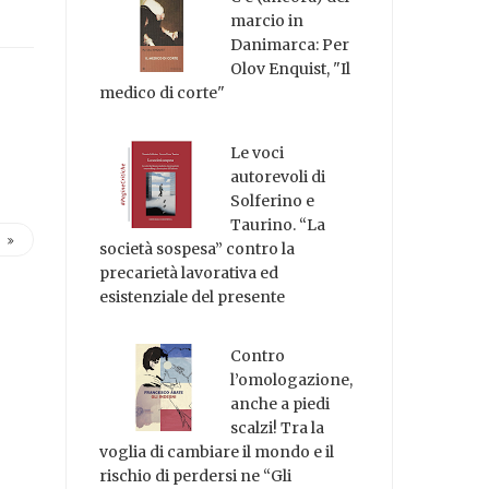
marcio in
Danimarca: Per
Olov Enquist, "Il
medico di corte"
Le voci
autorevoli di
Solferino e
Taurino. “La
società sospesa” contro la
precarietà lavorativa ed
esistenziale del presente
Contro
l’omologazione,
anche a piedi
scalzi! Tra la
voglia di cambiare il mondo e il
rischio di perdersi ne “Gli