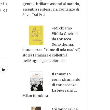
esto:
gente»: brillare, assenti al mondo,
assenti a sé stessi, nel romanzo di
o da
Silvia Dai Pra'
«Mi chiamo
Vitória Queiroz
da Fonseca.
Sono donna.
Sono nera»: "Fame di mia madre",
storia familiare e collettiva
nell'Angola postcoloniale
Il romanzo
come strumento
di conoscenza.
La biografia di
Milan Kundera
C'è (ancora) del