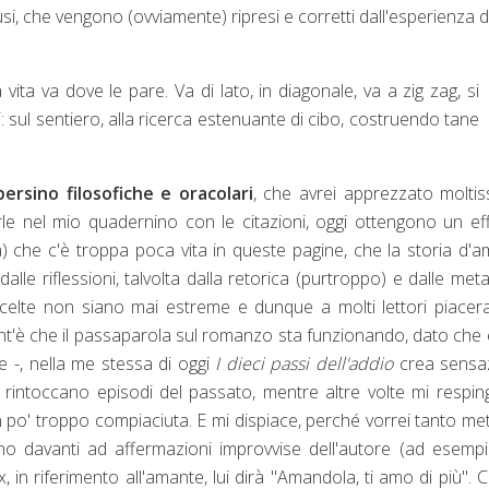
i, che vengono (ovviamente) ripresi e corretti dall'esperienza de
 vita va dove le pare. Va di lato, in diagonale, va a zig zag, si
: sul sentiero, alla ricerca estenuante di cibo, costruendo tane
)
persino filosofiche e oracolari
, che avrei apprezzato molti
erle nel mio quadernino con le citazioni, oggi ottengono un ef
à) che c'è troppa poca vita in queste pagine, che la storia d'
le riflessioni, talvolta dalla retorica (purtroppo) e dalle met
celte non siano mai estreme e dunque a molti lettori piace
ant'è che il passaparola sul romanzo sta funzionando, dato che 
 -, nella me stessa di oggi
I dieci passi dell'addio
crea sensaz
rintoccano episodi del passato, mentre altre volte mi respin
o' troppo compiaciuta. E mi dispiace, perché vorrei tanto me
o davanti ad affermazioni improvvise dell'autore (ad esempi
 in riferimento all'amante, lui dirà "Amandola, ti amo di più".