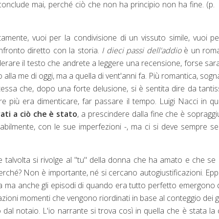
conclude mai, perché ciò che non ha principio non ha fine. (p.
ttamente, vuoi per la condivisione di un vissuto simile, vuoi p
nfronto diretto con la storia.
I dieci passi dell'addio
è un rom
derare il testo che andrete a leggere una recensione, forse sa
 alla me di oggi, ma a quella di vent'anni fa. Più romantica, sogn
a stessa che, dopo una forte delusione, si è sentita dire da tanti
e più era dimenticare, far passare il tempo. Luigi Nacci in q
ti a ciò che è stato
, a prescindere dalla fine che è sopraggi
tabilmente, con le sue imperfezioni -, ma ci si deve sempre se
 talvolta si rivolge al "tu" della donna che ha amato e che se
ché? Non è importante, né si cercano autogiustificazioni. Epp
ppia ma anche gli episodi di quando era tutto perfetto emergono 
iazioni momenti che vengono riordinati in base al conteggio dei g
 dal notaio. L'io narrante si trova così in quella che è stata la