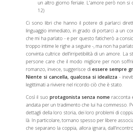
un altro giorno feriale. L'amore però non si 
12)
Ci sono libri che hanno il potere di parlarci dire
linguaggio immediato, in grado di portarci a un co
che mi ha parlato - e per questo faticherò a consi
troppo intime le righe a seguire -, ma non ha parlato
convinta cultrice dell'irripetibilità di un amore. L
persone care che il modo migliore per non soffrir
romanzo, invece, suggerisce di
essere sempre gra
Niente si cancella, qualcosa si idealizza
- inevi
legittimati a rivivere nel ricordo ciò che è stato.
Così il suo
protagonista senza nome
racconta e
andata per un tradimento che lui ha commesso. Per
dettagli della loro storia, dei loro problemi di co
là. In particolare, tornano spesso per libere assoc
che separano la coppia, allora ignara, dall'incontro