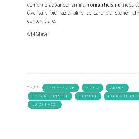
come?) e abbandonarmi al
romanticismo
inequivo
diventare più razionali e cercare più storie "
contemplare.
GMGhioni
TAGS:
#RECENSIONE
ADDIO
AMORE
EDITORE EINAUDI
EINAUDI
GLORIA M. GHI
LUIGI NACCI