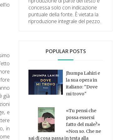
riproduzione di parte del testo è
ll'io
concessa solo con indicazione
puntuale della fonte. È vietata la
riproduzione integrale del pezzo.
POPULAR POSTS
ssimo
fetto
amore
Jhumpa Lahiri e
afore
la sua opera in
italiano: "Dove
ranno
mi trovo"
è già
ioni
«Tu pensi che
ge, e
possa essersi
ttere
fatto del male?»
o, in
«Non so. Che ne
 Come
sai di cosa passa in testa alla