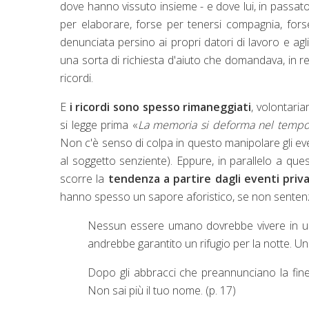
dove hanno vissuto insieme - e dove lui, in passato, 
per elaborare, forse per tenersi compagnia, fors
denunciata persino ai propri datori di lavoro e agli
una sorta di richiesta d'aiuto che domandava, in rea
ricordi.
E
i ricordi sono spesso rimaneggiati
, volontari
si legge prima «
La memoria si deforma nel temp
Non c'è senso di colpa in questo manipolare gli eventi
al soggetto senziente). Eppure, in parallelo a que
scorre la
tendenza a partire dagli eventi priva
hanno spesso un sapore aforistico, se non sentenz
Nessun essere umano dovrebbe vivere in u
andrebbe garantito un rifugio per la notte. Una
Dopo gli abbracci che preannunciano la fine 
Non sai più il tuo nome. (p. 17)