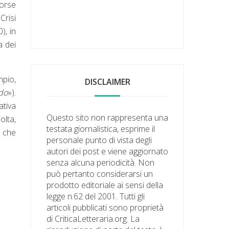
forse
Crisi
0), in
a dei
mpio,
DISCLAIMER
do
»).
ativa
Questo sito non rappresenta una
olta,
testata giornalistica, esprime il
i che
personale punto di vista degli
autori dei post e viene aggiornato
senza alcuna periodicità. Non
può pertanto considerarsi un
prodotto editoriale ai sensi della
legge n.62 del 2001. Tutti gli
articoli pubblicati sono proprietà
di CriticaLetteraria.org. La