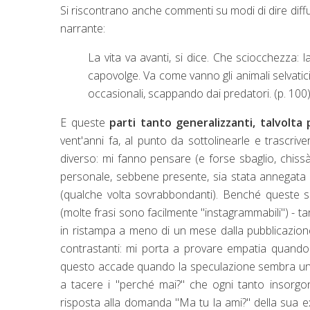
Si riscontrano anche commenti su modi di dire diffus
narrante:
La vita va avanti, si dice. Che sciocchezza: la
capovolge. Va come vanno gli animali selvatici
occasionali, scappando dai predatori. (p. 100
E queste
parti tanto generalizzanti, talvolta 
vent'anni fa, al punto da sottolinearle e trascriv
diverso: mi fanno pensare (e forse sbaglio, chiss
personale, sebbene presente, sia stata annegata dal
(qualche volta sovrabbondanti). Benché queste s
(molte frasi sono facilmente "instagrammabili") - t
in ristampa a meno di un mese dalla pubblicazione
contrastanti: mi porta a provare empatia quando 
questo accade quando la speculazione sembra un p
a tacere i "perché mai?" che ogni tanto insorgon
risposta alla domanda "Ma tu la ami?" della sua ex,