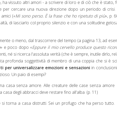
ha vissuto altri amori - a scrivere di loro e di ciò che è stato, 
e per cercare una nuova direzione dopo un periodo di crisi. 
 amici («
Mi sono perso. È la frase che ho ripetuto di più
», p. 6
ltà, di lasciarlo col proprio silenzio e con una solitudine gelos
amente o meno, dal trascorrere del tempo (a pagina 13, ad ese
o
» e poco dopo «
Eppure il mio cervello produce questo ricor
, né si ricerca l'assoluta verità (che è sempre, inutile dirlo, rel
sta profonda soggettività di membro di una coppia che si è sci
ti per universalizzare emozioni e sensazioni
in conclusion
ioso. Un paio di esempi?
na casa senza amore. Alle creature delle case senza amore
 casa degli abbracci deve restare fino all'alba. (p. 11)
si torna a casa distrutti. Sei un profugo che ha perso tutto.