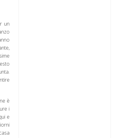
er un
anzo
ranno
ante,
ssime
uesto
unta.
ntire
 ne è
ure i
qui e
iorni
 casa