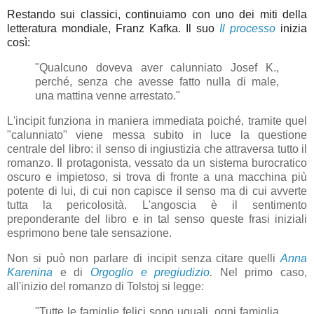
Restando sui classici, continuiamo con uno dei miti della
letteratura mondiale, Franz Kafka. Il suo
Il processo
inizia
così:
"Qualcuno doveva aver calunniato Josef K.,
perché, senza che avesse fatto nulla di male,
una mattina venne arrestato."
L'incipit funziona in maniera immediata poiché, tramite quel
"calunniato" viene messa subito in luce la questione
centrale del libro: il senso di ingiustizia che attraversa tutto il
romanzo. Il protagonista, vessato da un sistema burocratico
oscuro e impietoso, si trova di fronte a una macchina più
potente di lui, di cui non capisce il senso ma di cui avverte
tutta la pericolosità. L'angoscia è il sentimento
preponderante del libro e in tal senso queste frasi iniziali
esprimono bene tale sensazione.
Non si può non parlare di incipit senza citare quelli
Anna
Karenina
e di
Orgoglio e pregiudizio
.
Nel primo caso,
all'inizio del romanzo di Tolstoj si legge:
"Tutte le famiglie felici sono uguali, ogni famiglia