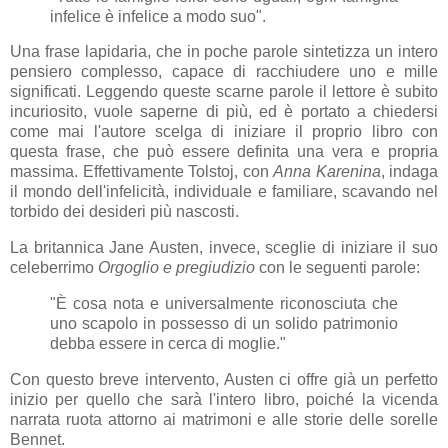
infelice è infelice a modo suo".
Una frase lapidaria, che in poche parole sintetizza un intero
pensiero complesso, capace di racchiudere uno e mille
significati. Leggendo queste scarne parole il lettore è subito
incuriosito, vuole saperne di più, ed è portato a chiedersi
come mai l'autore scelga di iniziare il proprio libro con
questa frase, che può essere definita una vera e propria
massima. Effettivamente Tolstoj, con
Anna Karenina
, indaga
il mondo dell'infelicità, individuale e familiare, scavando nel
torbido dei desideri più nascosti.
La britannica Jane Austen, invece, sceglie di iniziare il suo
celeberrimo
Orgoglio e pregiudizio
con le seguenti parole:
"È cosa nota e universalmente riconosciuta che
uno scapolo in possesso di un solido patrimonio
debba essere in cerca di moglie."
Con questo breve intervento, Austen ci offre già un perfetto
inizio per quello che sarà l'intero libro, poiché la vicenda
narrata ruota attorno ai matrimoni e alle storie delle sorelle
Bennet.