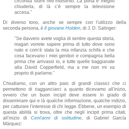
circonda sfumi nell’indistinto. La porta è meglio
chiuderla, di là c’è sempre la televisione
accesa."
Di diverso tono, anche se sempre con l'utilizzo della
seconda persona, è
Il giovane Holden
, di J. D. Salinger:
"Se davvero avete voglia di sentire questa storia,
magari vorrete sapere prima di tutto dove sono
nato e com’è stata la mia infanzia schifa e che
cosa facevano i miei genitori e compagnia bella
prima che arrivassi io, e tutte quelle baggianate
alla David Copperfield, ma a me non mi va
proprio di parlarne."
Chiudiamo, con un altro paio di grandi classici che ci
permettono di riagganciarci a quanto dicevamo all'inizio,
ovvero che un buon incipit deve essere in grado di
disseminare qui e là qualche informazione, qualche indizio,
per catturare l'interesse di chi legge. Ebbene, un esempio di
questa abilità si trova, oltre che negli incipit prima citati,
all'inizio di
Cent'anni di solitudine
, di Gabriel García
Márquez: