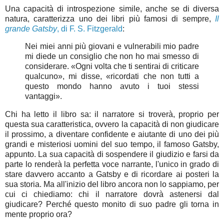
Una capacità di introspezione simile, anche se di diversa
natura, caratterizza uno dei libri più famosi di sempre,
Il
grande Gatsby
, di F. S. Fitzgerald
:
Nei miei anni più giovani e vulnerabili mio padre
mi diede un consiglio che non ho mai smesso di
considerare. «Ogni volta che ti sentirai di criticare
qualcuno», mi disse, «ricordati che non tutti a
questo mondo hanno avuto i tuoi stessi
vantaggi».
Chi ha letto il libro sa: il narratore si troverà, proprio per
questa sua caratteristica, ovvero la capacità di non giudicare
il prossimo, a diventare confidente e aiutante di uno dei più
grandi e misteriosi uomini del suo tempo, il famoso Gatsby,
appunto. La sua capacità di sospendere il giudizio e farsi da
parte lo renderà la perfetta voce narrante, l'unico in grado di
stare davvero accanto a Gatsby e di ricordare ai posteri la
sua storia. Ma all'inizio del libro ancora non lo sappiamo, per
cui ci chiediamo: chi il narratore dovrà astenersi dal
giudicare? Perché questo monito di suo padre gli torna in
mente proprio ora?