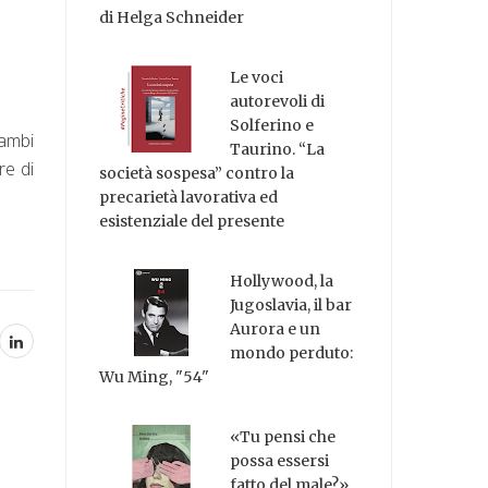
di Helga Schneider
Le voci
autorevoli di
Solferino e
rambi
Taurino. “La
re di
società sospesa” contro la
precarietà lavorativa ed
esistenziale del presente
Hollywood, la
Jugoslavia, il bar
Aurora e un
mondo perduto:
Wu Ming, "54"
«Tu pensi che
possa essersi
fatto del male?»