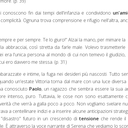
amore. (p. 39)
, si conoscono fin dai tempi dell'infanzia e condividono
un'ami
complicità. Ognuna trova comprensione e rifugio nell'altra, an
re e per sempre. Te lo giuro!" Alzai la mano, per mimare la
a abbracciai, così stretta da farle male. Volevo trasmetterle
ei era l'unica persona al mondo di cui non temevo il giudizio,
 cui ero davvero me stessa. (p. 31)
mbarazzate e intime, la fuga nei desideri più nascosti. Tutto s
uando un'estate Vittoria torna dal mare con una luce diversa 
 ha conosciuto
Paolo
, un ragazzo che sembra essere la sua a
ore intenso, puro. Tuttavia, le cose non sono esattamente 
erità che verrà a galla poco a poco. Non vogliamo svelare nul
a centellinare indizi e a inserire alcune anticipazioni strateg
 "disastro" futuro in un crescendo di
tensione
che rende il 
le. È attraverso la voce narrante di Serena che vediamo lo sco