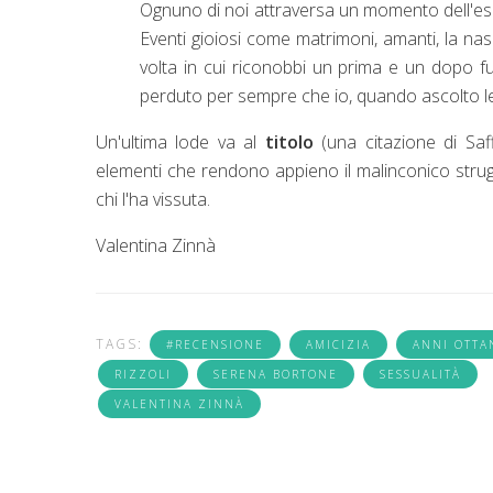
Ognuno di noi attraversa un momento dell'esi
Eventi gioiosi come matrimoni, amanti, la nasc
volta in cui riconobbi un prima e un dopo fu
perduto per sempre che io, quando ascolto le 
Un'ultima lode va al
titolo
(una citazione di Sa
elementi che rendono appieno il malinconico stru
chi l'ha vissuta.
Valentina Zinnà
TAGS:
#RECENSIONE
AMICIZIA
ANNI OTTA
RIZZOLI
SERENA BORTONE
SESSUALITÀ
VALENTINA ZINNÀ