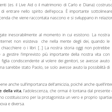
venti (es. il Live Aid o il matrimonio di Carlo e Diana) costrui
entrare nello spirito dell'epoca. È importante sottolinear
 vicenda che viene raccontata nascono e si sviluppano in relazio
egate inesorabilmente al momento in cui esistono. La nostra
Internet non esisteva che nella mente degli dei, quando le
chiacchiere o i libri. [...] La nostra storia oggi non potrebbe
a gestire l'imprevisto più importante della nostra vita con
 figlia condiscendente al volere dei genitori, se avesse avuto
na sarebbe stato Paolo, se solo avesse avuto la possibilità di
a bene anche sull'importanza dell'amicizia, poiché anche quell'inte
 della vita
, l'adolescenza, che ormai è lontana dal presente 
nno costituiscono per la protagonista un vero e proprio sparti
uova e diversa.