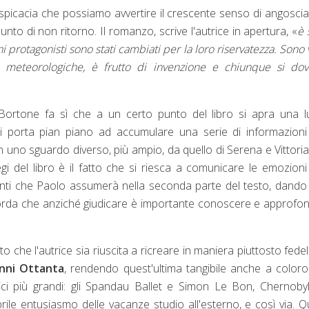
erspicacia che possiamo avvertire il crescente senso di angosci
unto di non ritorno. Il romanzo, scrive l'autrice in apertura, «
è 
i protagonisti sono stati cambiati per la loro riservatezza. Sono v
oni meteorologiche, è frutto di invenzione e chiunque si do
a Bortone fa sì che a un certo punto del libro si apra una 
 ci porta pian piano ad accumulare una serie di informazion
 uno sguardo diverso, più ampio, da quello di Serena e Vittoria
i del libro è il fatto che si riesca a comunicare le emozioni
nti che Paolo assumerà nella seconda parte del testo, dando
icorda che anziché giudicare è importante conoscere e approfon
 fatto che l'autrice sia riuscita a ricreare in maniera piuttosto fede
nni Ottanta
, rendendo quest'ultima tangibile anche a color
mici più grandi: gli Spandau Ballet e Simon Le Bon, Chernobyl
rile entusiasmo delle vacanze studio all'esterno, e così via. Q