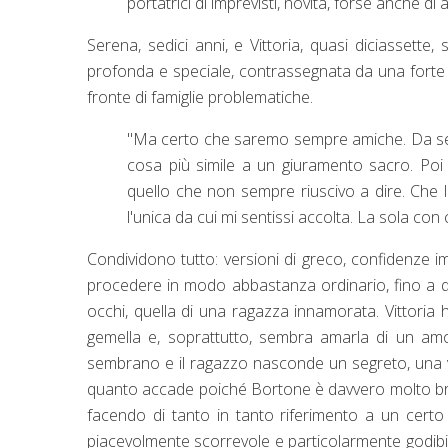
portatrici di imprevisti, novità, forse anche di 
Serena, sedici anni, e Vittoria, quasi diciassette
profonda e speciale, contrassegnata da una forte 
fronte di famiglie problematiche.
"Ma certo che saremo sempre amiche. Da semp
cosa più simile a un giuramento sacro. Poi l
quello che non sempre riuscivo a dire. Che l
l'unica da cui mi sentissi accolta. La sola con
Condividono tutto: versioni di greco, confidenze i
procedere in modo abbastanza ordinario, fino a q
occhi, quella di una ragazza innamorata. Vittoria
gemella e, soprattutto, sembra amarla di un am
sembrano e il ragazzo nasconde un segreto, una v
quanto accade poiché Bortone è davvero molto brava 
facendo di tanto in tanto riferimento a un certo
piacevolmente scorrevole e particolarmente godibi