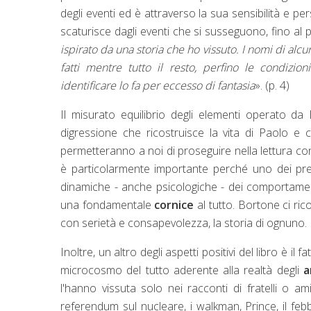
degli eventi ed è attraverso la sua sensibilità e p
scaturisce dagli eventi che si susseguono, fino al p
ispirato da una storia che ho vissuto. I nomi di alcun
fatti mentre tutto il resto, perfino le condizi
identificare lo fa per eccesso di fantasia
». (p. 4)
Il misurato equilibrio degli elementi operato d
digressione che ricostruisce la vita di Paolo e
permetteranno a noi di proseguire nella lettura con
è particolarmente importante perché uno dei preg
dinamiche - anche psicologiche - dei comportame
una fondamentale
cornice
al tutto. Bortone ci r
con serietà e consapevolezza, la storia di ognuno.
Inoltre, un altro degli aspetti positivi del libro è il
microcosmo del tutto aderente alla realtà degli
a
l'hanno vissuta solo nei racconti di fratelli o a
referendum sul nucleare, i walkman, Prince, il febb