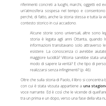
riferimenti concreti a luoghi, marchi, oggetti ed e
un'atmosfera sospesa nel tempo e consentono di 
perché, di fatto, anche la storia stessa e tutta la
contesto storico in cui accadono.
Alcune storie sono universali, altre sono l
storia è legata agli anni Ottanta, quando 
informazioni transitavano solo attraverso le 
esistere. La conoscenza ci avrebbe aiutate 
maggiore lucidità? Vittoria sarebbe stata una
modo di sapere la verità? E che tipo di perso
realizzarsi senza infingimenti? (p. 46)
Oltre che sulla storia di Paolo, il libro si concentr
con cui è stata vissuta appartiene a
una stagione
voce narrante. Ed è così che le vicende di quell'a
tra un prima e un dopo, verso una fase della vita n