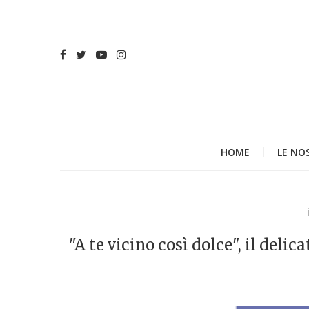
HOME
LE NO
"A te vicino così dolce", il del