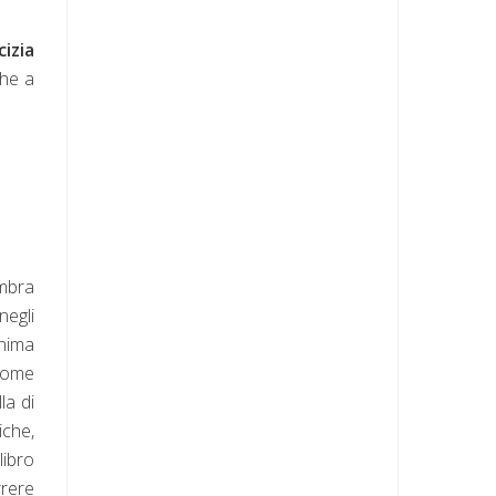
cizia
che a
embra
negli
nima
come
la di
iche,
libro
rrere