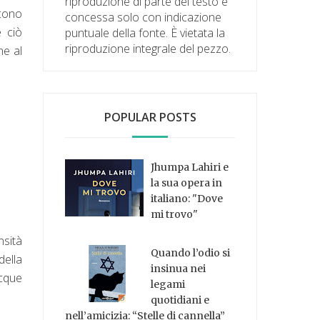
riproduzione di parte del testo è
scono
concessa solo con indicazione
e ciò
puntuale della fonte. È vietata la
riproduzione integrale del pezzo.
ne al
POPULAR POSTS
Jhumpa Lahiri e
la sua opera in
italiano: "Dove
mi trovo"
nsità
Quando l’odio si
della
insinua nei
acque
legami
quotidiani e
nell’amicizia: “Stelle di cannella”