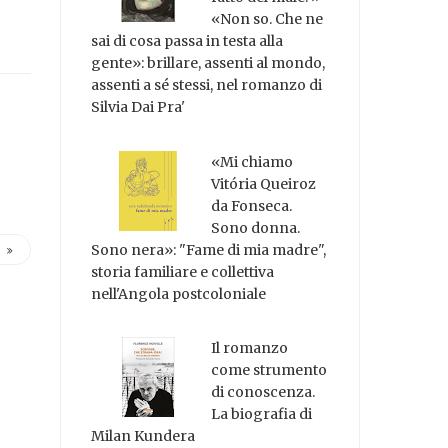
«Non so. Che ne
sai di cosa passa in testa alla
gente»: brillare, assenti al mondo,
assenti a sé stessi, nel romanzo di
Silvia Dai Pra'
«Mi chiamo
Vitória Queiroz
da Fonseca.
Sono donna.
Sono nera»: "Fame di mia madre",
storia familiare e collettiva
nell'Angola postcoloniale
Il romanzo
come strumento
di conoscenza.
La biografia di
Milan Kundera