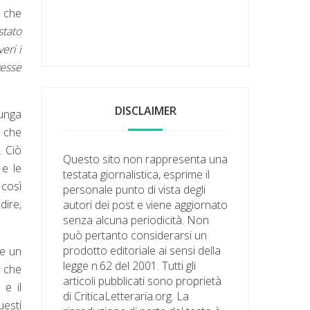
a che
stato
eri i
vesse
DISCLAIMER
lunga
i che
. Ciò
Questo sito non rappresenta una
 e le
testata giornalistica, esprime il
 così
personale punto di vista degli
dire,
autori dei post e viene aggiornato
senza alcuna periodicità. Non
può pertanto considerarsi un
prodotto editoriale ai sensi della
le un
legge n.62 del 2001. Tutti gli
o che
articoli pubblicati sono proprietà
 e il
di CriticaLetteraria.org. La
uesti