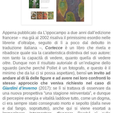
Appena pubblicato da L’ippocampo a due anni dall’edizione
francese – ma già al 2002 risaliva il primissimo esordio nelle
librerie d’oltralpe, seguito di lì a poco dal debutto in
traduzione italiana –,
Cortecce
è un libro che rivela e
ribadisce quale sia la caratteristica distintiva del suo autore:
non tanto la capacità di vedere, quanto quella di vedere
oltre
. Dunque non il risultato autoriale di un’indagine dello
sguardo (anche perché Pollet è un fotografo, e questo è il
minimo che da lui ci si possa aspettare), bensì
un invito ad
andare al di là delle figure e ad avere nei loro confronti lo
stesso approccio che veniva richiesto nel caso di
Giardini d’inverno
(2017): se lì si trattava di osservare da
una nuova prospettiva “una stagione reinventata”, e dunque
di percepire energia e vitalità laddove tutto, come un dogma,
ci era sempre stato consegnato morto e sepolto (dalla neve
e dal fango, soprattutto), anche qui si viene esortati a