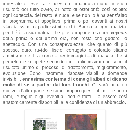
innestato di estetica e poesia, il rimando a mondi interiori
risulterà del tutto ovvio, al netto di esteriorità così esibite:
ogni corteccia, del resto, è nuda, e se non lo è ha senz’altro
in programma di spogliarsi prima o poi davanti ai nostri
sfacciatissimi o pudicissimi occhi. Bando a ogni malizia:
perché è la sua natura che glielo impone, e a noi,
voyeurs
della prima e dell’ultima ora, non resta che goderci lo
spettacolo. Con una consapevolezza: che quanto di più
spesso, duro, ruvido, liscio, corrugato e colorato stiamo
ammirando è il racconto – per immagini – di una vita che si
perpetua e si ripete secondo cicli antichissimi che sono il
risultato ultimo di processi di adattamento, miglioramento,
evoluzione. Sono, insomma, risposte visibili a domande
invisibili,
ennesima conferma di come gli alberi ci dicano
molto di sé a partire dai loro tronchi
. Ci sarà pure un
motivo, d’altra parte, se sono proprio questi ultimi – e non i
rami, le foglie e gli eventuali fiori e frutti – a essere così
anatomicamente disponibili alla confidenza di un abbraccio.