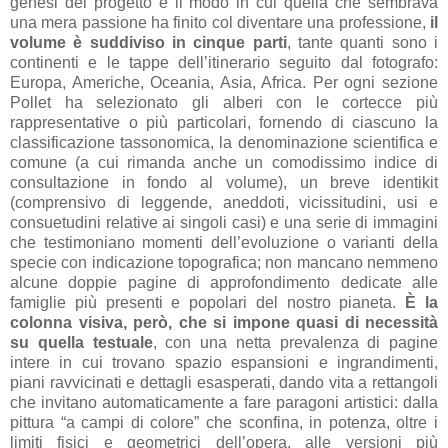
genesi del progetto e il modo in cui quella che sembrava
una mera passione ha finito col diventare una professione,
il
volume è suddiviso in cinque parti
, tante quanti sono i
continenti e le tappe dell’itinerario seguito dal fotografo:
Europa, Americhe, Oceania, Asia, Africa. Per ogni sezione
Pollet ha selezionato gli alberi con le cortecce più
rappresentative o più particolari, fornendo di ciascuno la
classificazione tassonomica, la denominazione scientifica e
comune (a cui rimanda anche un comodissimo indice di
consultazione in fondo al volume), un breve identikit
(comprensivo di leggende, aneddoti, vicissitudini, usi e
consuetudini relative ai singoli casi) e una serie di immagini
che testimoniano momenti dell’evoluzione o varianti della
specie con indicazione topografica; non mancano nemmeno
alcune doppie pagine di approfondimento dedicate alle
famiglie più presenti e popolari del nostro pianeta.
È la
colonna visiva, però, che si impone quasi di necessità
su quella testuale
, con una netta prevalenza di pagine
intere in cui trovano spazio espansioni e ingrandimenti,
piani ravvicinati e dettagli esasperati, dando vita a rettangoli
che invitano automaticamente a fare paragoni artistici: dalla
pittura “a campi di colore” che sconfina, in potenza, oltre i
limiti fisici e geometrici dell’opera, alle versioni più